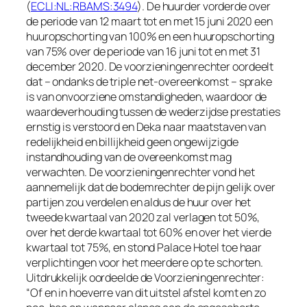
(
ECLI:NL:RBAMS:3494
). De huurder vorderde over
de periode van 12 maart tot en met 15 juni 2020 een
huuropschorting van 100% en een huuropschorting
van 75% over de periode van 16 juni tot en met 31
december 2020. De voorzieningenrechter oordeelt
dat – ondanks de triple net-overeenkomst – sprake
is van onvoorziene omstandigheden, waardoor de
waardeverhouding tussen de wederzijdse prestaties
ernstig is verstoord en Deka naar maatstaven van
redelijkheid en billijkheid geen ongewijzigde
instandhouding van de overeenkomst mag
verwachten. De voorzieningenrechter vond het
aannemelijk dat de bodemrechter de pijn gelijk over
partijen zou verdelen en aldus de huur over het
tweede kwartaal van 2020 zal verlagen tot 50%,
over het derde kwartaal tot 60% en over het vierde
kwartaal tot 75%, en stond Palace Hotel toe haar
verplichtingen voor het meerdere op te schorten.
Uitdrukkelijk oordeelde de Voorzieningenrechter:
“
Of en in hoeverre van dit uitstel afstel komt en zo