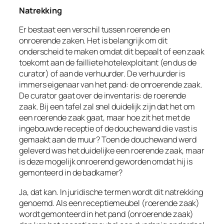
Natrekking
Er bestaat een verschil tussen roerende en
onroerende zaken. Het is belangrijk om dit
onderscheid te maken omdat dit bepaalt of een zaak
toekomt aan de failliete hotelexploitant (en dus de
curator) of aan de verhuurder. De verhuurder is
immers eigenaar van het pand: de onroerende zaak.
De curator gaat over de inventaris: de roerende
zaak. Bij een tafel zal snel duidelijk zijn dat het om
een roerende zaak gaat, maar hoe zit het met de
ingebouwde receptie of de douchewand die vast is
gemaakt aan de muur? Toen de douchewand werd
geleverd was het duidelijke een roerende zaak, maar
is deze mogelijk onroerend geworden omdat hij is
gemonteerd in de badkamer?
Ja, dat kan. In juridische termen wordt dit
natrekking
genoemd. Als een receptiemeubel (roerende zaak)
wordt gemonteerd in het pand (onroerende zaak)