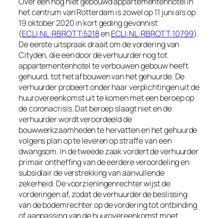
Over een nog niet gebouwd appartementenhotel in
het centrum van Rotterdam is zowel op 11 juni als op
19 oktober 2020 in kort geding gevonnist
(
ECLI:NL:RBROTT:5218
en
ECLI:NL:RBROTT:10799
).
De eerste uitspraak draait om de vordering van
Cityden, die een door de verhuurder nog tot
appartementenhotel te verbouwen gebouw heeft
gehuurd, tot het afbouwen van het gehuurde. De
verhuurder probeert onder haar verplichtingen uit de
huurovereenkomst uit te komen met een beroep op
de coronacrisis. Dat beroep slaagt niet en de
verhuurder wordt veroordeeld de
bouwwerkzaamheden te hervatten en het gehuurde
volgens plan op te leveren op straffe van een
dwangsom. In de tweede zaak vordert de verhuurder
primair ontheffing van de eerdere veroordeling en
subsidiair de verstrekking van aanvullende
zekerheid. De voorzieningenrechter wijst de
vorderingen af, zodat de verhuurder de beslissing
van de bodemrechter op de vordering tot ontbinding
of aanpassing van de huurovereenkomst moet