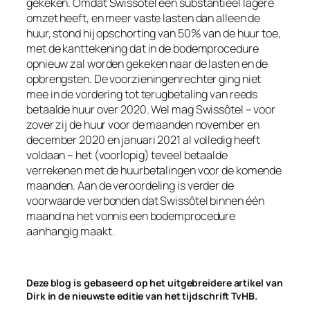
gekeken. Omdat Swissôtel een substantieel lagere
omzet heeft, en meer vaste lasten dan alleen de
huur, stond hij opschorting van 50% van de huur toe,
met de kanttekening dat in de bodemprocedure
opnieuw zal worden gekeken naar de lasten en de
opbrengsten. De voorzieningenrechter ging niet
mee in de vordering tot terugbetaling van reeds
betaalde huur over 2020. Wel mag Swissôtel – voor
zover zij de huur voor de maanden november en
december 2020 en januari 2021 al volledig heeft
voldaan – het (voorlopig) teveel betaalde
verrekenen met de huurbetalingen voor de komende
maanden. Aan de veroordeling is verder de
voorwaarde verbonden dat Swissôtel binnen één
maand na het vonnis een bodemprocedure
aanhangig maakt.
Deze blog is gebaseerd op het uitgebreidere artikel van
Dirk in de nieuwste editie van het tijdschrift TvHB.