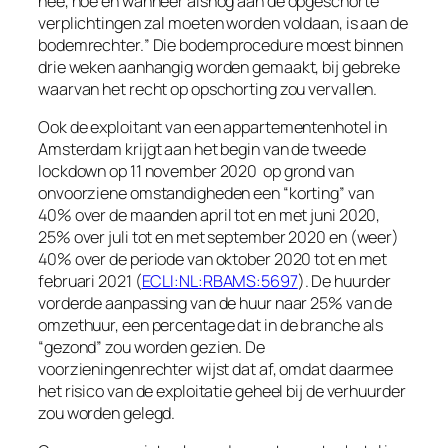
nee, hoe en wanneer alsnog aan de opgeschorte
verplichtingen zal moeten worden voldaan, is aan de
bodemrechter.
” Die bodemprocedure moest binnen
drie weken aanhangig worden gemaakt, bij gebreke
waarvan het recht op opschorting zou vervallen.
Ook de exploitant van een appartementenhotel in
Amsterdam krijgt aan het begin van de tweede
lockdown op 11 november 2020 op grond van
onvoorziene omstandigheden een “korting” van
40% over de maanden april tot en met juni 2020,
25% over juli tot en met september 2020 en (weer)
40% over de periode van oktober 2020 tot en met
februari 2021 (
ECLI:NL:RBAMS:5697
). De huurder
vorderde aanpassing van de huur naar 25% van de
omzethuur, een percentage dat in de branche als
“gezond” zou worden gezien. De
voorzieningenrechter wijst dat af, omdat daarmee
het risico van de exploitatie geheel bij de verhuurder
zou worden gelegd.