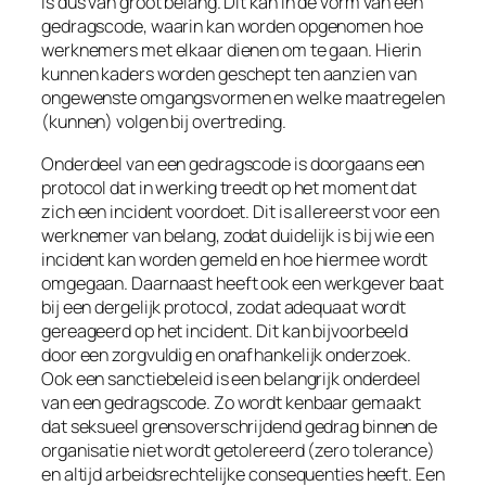
is dus van groot belang. Dit kan in de vorm van een
gedragscode, waarin kan worden opgenomen hoe
werknemers met elkaar dienen om te gaan. Hierin
kunnen kaders worden geschept ten aanzien van
ongewenste omgangsvormen en welke maatregelen
(kunnen) volgen bij overtreding.
Onderdeel van een gedragscode is doorgaans een
protocol dat in werking treedt op het moment dat
zich een incident voordoet. Dit is allereerst voor een
werknemer van belang, zodat duidelijk is bij wie een
incident kan worden gemeld en hoe hiermee wordt
omgegaan. Daarnaast heeft ook een werkgever baat
bij een dergelijk protocol, zodat adequaat wordt
gereageerd op het incident. Dit kan bijvoorbeeld
door een zorgvuldig en onafhankelijk onderzoek.
Ook een sanctiebeleid is een belangrijk onderdeel
van een gedragscode. Zo wordt kenbaar gemaakt
dat seksueel grensoverschrijdend gedrag binnen de
organisatie niet wordt getolereerd (
zero tolerance
)
en altijd arbeidsrechtelijke consequenties heeft. Een