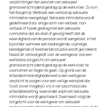
verplichtingen ten aanzien van seksueel
grensoverschrijdend gedrag op de werkvloer. Zo is in
het Burgerlijk Wetboek een verbod op seksuele
intimidatie neergelegd. Seksuele intimidatie wordt
gedefinieerd als: enige vorm van verbaal, non-
verbaal of fysiek gedrag met een seksuele
connotatie dat als doel of gevolg heeft dat de
waardigheid van de persoon wordt aangetast, in het
bijzonder wanneer een bedreigende, vijandige,
beledigende of kwetsende situatie wordt gecreëerd.
Naast dit verbod geldt voor de werkgever ook een
wettelijke zorgplicht om seksueel
grensoverschrijdend gedrag op de werkvloer te
voorkomen en tegen te gaan. Op grond van de
Arbeidsomstandighedenwet is een werkgever
verplicht te zorgen voor een veilige werkplek die
(voor zover mogelijk) vrij is van psychosociale
arbeidsbelasting, waaronder expliciet seksuele
intimidatie wordt geschaard. Daarnaast volgt de
zorgplicht voor de werkgever om seksueel
grensoverschrijdend gedrag te voorkomen ook uit de