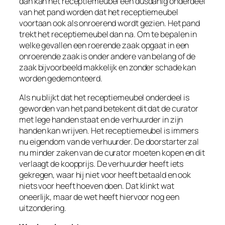
dan kan het receptiemeubel een dusdanig onderdeel
van het pand worden dat het receptiemeubel
voortaan ook als onroerend wordt gezien. Het pand
trekt
het receptiemeubel dan
na
. Om te bepalen in
welke gevallen een roerende zaak opgaat in een
onroerende zaak is onder andere van belang of de
zaak bijvoorbeeld makkelijk en zonder schade kan
worden gedemonteerd.
Als nu blijkt dat het receptiemeubel onderdeel is
geworden van het pand betekent dit dat de curator
met lege handen staat en de verhuurder in zijn
handen kan wrijven. Het receptiemeubel is immers
nu eigendom van de verhuurder. De doorstarter zal
nu minder zaken van de curator moeten kopen en dit
verlaagt de koopprijs. De verhuurder heeft iets
gekregen, waar hij niet voor heeft betaald en ook
niets voor heeft hoeven doen. Dat klinkt wat
oneerlijk, maar de wet heeft hiervoor nog een
uitzondering.