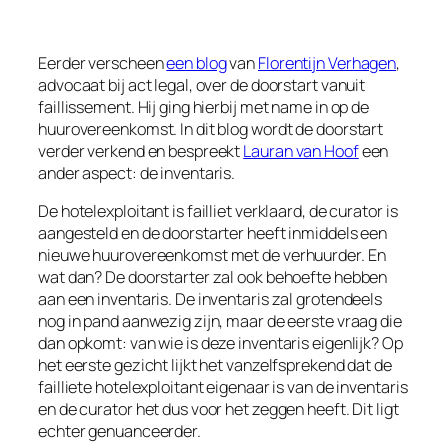
Eerder verscheen
een blog
van
Florentijn Verhagen
,
advocaat bij act legal, over de doorstart vanuit
faillissement. Hij ging hierbij met name in op de
huurovereenkomst. In dit blog wordt de doorstart
verder verkend en bespreekt
Lauran van Hoof
een
ander aspect: de inventaris.
De hotelexploitant is failliet verklaard, de curator is
aangesteld en de doorstarter heeft inmiddels een
nieuwe huurovereenkomst met de verhuurder. En
wat dan? De doorstarter zal ook behoefte hebben
aan een inventaris. De inventaris zal grotendeels
nog in pand aanwezig zijn, maar de eerste vraag die
dan opkomt: van wie is deze inventaris eigenlijk? Op
het eerste gezicht lijkt het vanzelfsprekend dat de
failliete hotelexploitant eigenaar is van de inventaris
en de curator het dus voor het zeggen heeft. Dit ligt
echter genuanceerder.