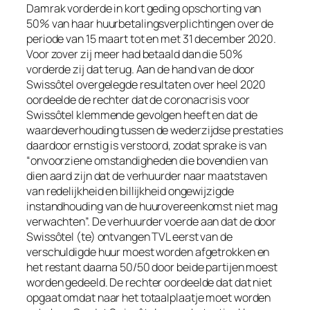
Damrak vorderde in kort geding opschorting van
50% van haar huurbetalingsverplichtingen over de
periode van 15 maart tot en met 31 december 2020.
Voor zover zij meer had betaald dan die 50%
vorderde zij dat terug. Aan de hand van de door
Swissôtel overgelegde resultaten over heel 2020
oordeelde de rechter dat de coronacrisis voor
Swissôtel klemmende gevolgen heeft en dat de
waardeverhouding tussen de wederzijdse prestaties
daardoor ernstig is verstoord, zodat sprake is van
“
onvoorziene omstandigheden die bovendien van
dien aard zijn dat de verhuurder naar maatstaven
van redelijkheid en billijkheid ongewijzigde
instandhouding van de huurovereenkomst niet mag
verwachten
”. De verhuurder voerde aan dat de door
Swissôtel (te) ontvangen TVL eerst van de
verschuldigde huur moest worden afgetrokken en
het restant daarna 50/50 door beide partijen moest
worden gedeeld. De rechter oordeelde dat dat niet
opgaat omdat naar het totaalplaatje moet worden