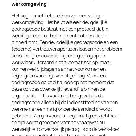
werkomgeving
Het begint met het creëren van een veilige
werkomgeving. Het helpt als een deugdelijke
gedragscode bestaat met een protocol dat in
werking treedt op het moment dat een klacht
binnenkomt. Een deugdelijke gedragscode en een
(externe) vertrouwenspersoon lossen het probleem
seksueel grensoverschrijdend gedrag op de
werkvloer uiteraard niet automatisch op, maar
kunnen wel bijdragen aan het voorkomen en
tegengaan van ongewenst gedrag. Voor een
gedragscode geldt dit alleen op het moment dat
deze ook daadwerkelijk ‘levend’ is binnen de
organisatie. Dit is vaak niet het geval als de
gedragscode alleen bij de indiensttreding van een
werknemer eenmalig onder de aandacht wordt
gebracht. Zorg ervoor dat regelmatig én zichtbaar
de tijd wordt genomen voor de vraag wat nu
wenselijk en onwenselijk gedrag is op de werkvloer.
Bespreek regelmatig met het personeel wat