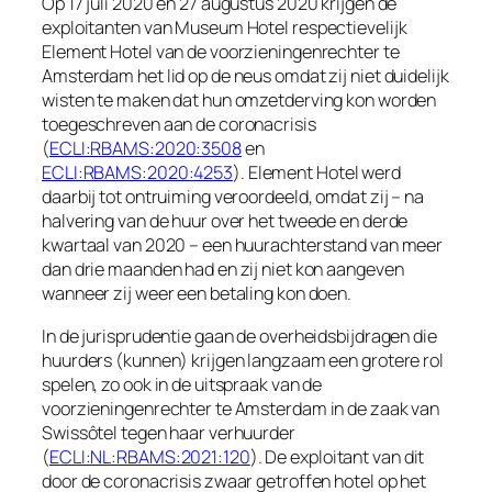
Op 17 juli 2020 en 27 augustus 2020 krijgen de
exploitanten van Museum Hotel respectievelijk
Element Hotel van de voorzieningenrechter te
Amsterdam het lid op de neus omdat zij niet duidelijk
wisten te maken dat hun omzetderving kon worden
toegeschreven aan de coronacrisis
(
ECLI:RBAMS:2020:3508
en
ECLI:RBAMS:2020:4253
). Element Hotel werd
daarbij tot ontruiming veroordeeld, omdat zij – na
halvering van de huur over het tweede en derde
kwartaal van 2020 – een huurachterstand van meer
dan drie maanden had en zij niet kon aangeven
wanneer zij weer een betaling kon doen.
In de jurisprudentie gaan de overheidsbijdragen die
huurders (kunnen) krijgen langzaam een grotere rol
spelen, zo ook in de uitspraak van de
voorzieningenrechter te Amsterdam in de zaak van
Swissôtel tegen haar verhuurder
(
ECLI:NL:RBAMS:2021:120
). De exploitant van dit
door de coronacrisis zwaar getroffen hotel op het