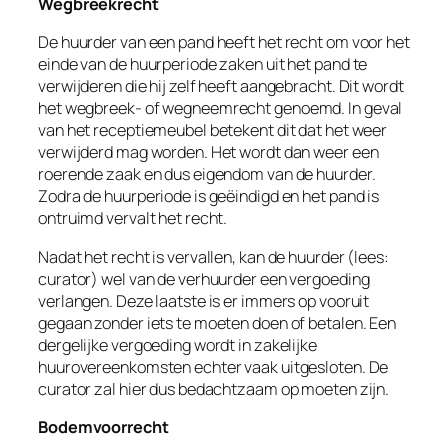
Wegbreekrecht
De huurder van een pand heeft het recht om voor het
einde van de huurperiode zaken uit het pand te
verwijderen die hij zelf heeft aangebracht. Dit wordt
het
wegbreek-
of
wegneemrecht
genoemd. In geval
van het receptiemeubel betekent dit dat het weer
verwijderd mag worden. Het wordt dan weer een
roerende zaak en dus eigendom van de huurder.
Zodra de huurperiode is geëindigd en het pand is
ontruimd vervalt het recht.
Nadat het recht is vervallen, kan de huurder (lees:
curator) wel van de verhuurder een vergoeding
verlangen. Deze laatste is er immers op vooruit
gegaan zonder iets te moeten doen of betalen. Een
dergelijke vergoeding wordt in zakelijke
huurovereenkomsten echter vaak uitgesloten. De
curator zal hier dus bedachtzaam op moeten zijn.
Bodemvoorrecht