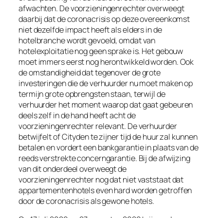
afwachten. De voorzieningenrechter overweegt
daarbij dat de coronacrisis op deze overeenkomst
niet dezelfde impact heeft als elders in de
hotelbranche wordt gevoeld, omdat van
hotelexploitatie nog geen sprake is. Het gebouw
moet immers eerst nog herontwikkeld worden. Ook
de omstandigheid dat tegenover de grote
investeringen die de verhuurder nu moet maken op
termijn grote opbrengsten staan, terwijl de
verhuurder het moment waarop dat gaat gebeuren
deels zelf in de hand heeft acht de
voorzieningenrechter relevant. De verhuurder
betwijfelt of Cityden te zijner tijd de huur zal kunnen
betalen en vordert een bankgarantie in plaats van de
reeds verstrekte concerngarantie. Bij de afwijzing
van dit onderdeel overweegt de
voorzieningenrechter nog dat niet vaststaat dat
appartementenhotels even hard worden getroffen
door de coronacrisis als gewone hotels.