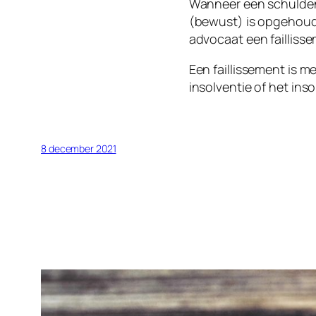
Wanneer een schuldenaa
(bewust) is opgehoude
advocaat een faillis
Een faillissement is 
insolventie of het ins
8 december 2021