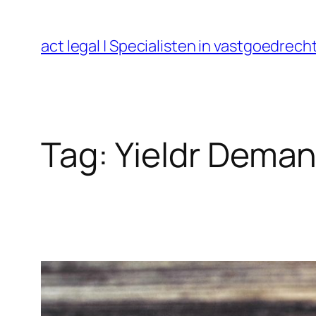
Ga
naar
act legal | Specialisten in vastgoedre
de
inhoud
Tag:
Yieldr Dema