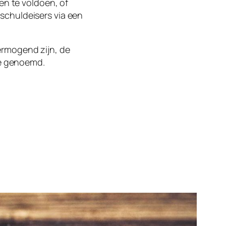
en te voldoen, of
schuldeisers via een
ermogend zijn, de
re genoemd.