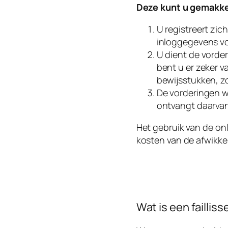
Deze kunt u gemakkel
U registreert zic
inloggegevens vo
U dient de vorder
bent u er zeker v
bewijsstukken, 
De vorderingen wo
ontvangt daarvan 
Het gebruik van de on
kosten van de afwikkel
Wat is een faillis