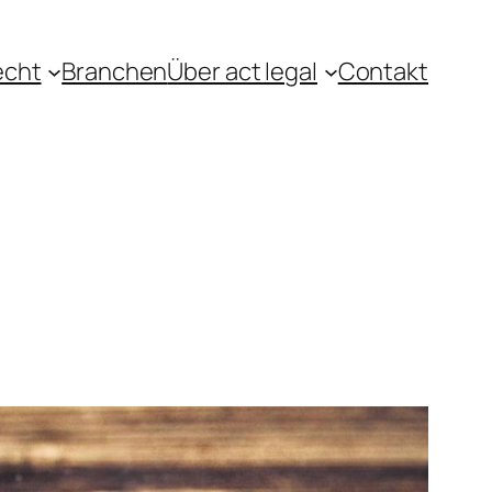
echt
Branchen
Über act legal
Contakt