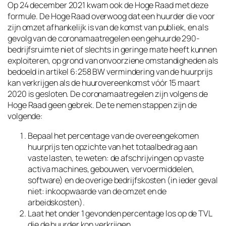
Op 24 december 2021 kwam ook de Hoge Raad met deze
formule. De Hoge Raad overwoog dat een huurder die voor
zijn omzet afhankelijk is van de komst van publiek, en als
gevolg van de coronamaatregelen een gehuurde 290-
bedrijfsruimte niet of slechts in geringe mate heeft kunnen
exploiteren, op grond van onvoorziene omstandigheden als
bedoeld in artikel 6:258 BW vermindering van de huurprijs
kan verkrijgen als de huurovereenkomst vóór 15 maart
2020 is gesloten. De coronamaatregelen zijn volgens de
Hoge Raad geen gebrek. De te nemen stappen zijn de
volgende:
Bepaal het percentage van de overeengekomen
huurprijs ten opzichte van het totaalbedrag aan
vaste lasten, te weten: de afschrijvingen op vaste
activa machines, gebouwen, vervoermiddelen,
software) en de overige bedrijfskosten (in ieder geval
niet: inkoopwaarde van de omzet en de
arbeidskosten).
Laat het onder 1 gevonden percentage los op de TVL
die de huurder kon verkrijgen.