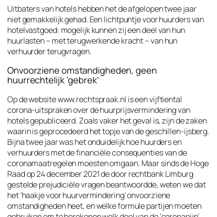
Uitbaters van hotels hebben het de afgelopen twee jaar
niet gemakkelijk gehad. Een lichtpuntje voor huurders van
hotelvastgoed: mogelijk kunnen zij een deel van hun
huurlasten – met terugwerkende kracht – van hun
verhuurder terugvragen.
Onvoorziene omstandigheden, geen
huurrechtelijk ‘gebrek’
Op de website www.rechtspraak.nl is een vijftiental
corona-uitspraken over de huurprijsvermindering van
hotels gepubliceerd. Zoals vaker het geval is, zijn de zaken
waarin is geprocedeerd het topje van de geschillen-ijsberg.
Bijna twee jaar was het onduidelijk hoe huurders en
verhuurders met de financiële consequenties van de
coronamaatregelen moesten omgaan. Maar sinds de Hoge
Raad op 24 december 2021 de door rechtbank Limburg
gestelde prejudiciële vragen beantwoordde, weten we dat
het ‘haakje voor huurvermindering’ onvoorziene
omstandigheden heet, en welke formule partijen moeten
gebruiken om te berekenen welk deel van de ‘coronapijn’