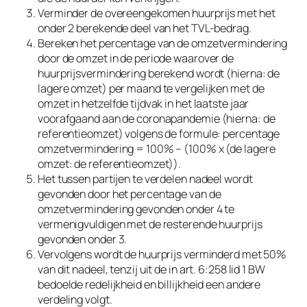
Verminder de overeengekomen huurprijs met het
onder 2 berekende deel van het TVL-bedrag.
Bereken het percentage van de omzetvermindering
door de omzet in de periode waarover de
huurprijsvermindering berekend wordt (hierna: de
lagere omzet) per maand te vergelijken met de
omzet in hetzelfde tijdvak in het laatste jaar
voorafgaand aan de coronapandemie (hierna: de
referentieomzet) volgens de formule: percentage
omzetvermindering = 100% – (100% x (de lagere
omzet: de referentieomzet)).
Het tussen partijen te verdelen nadeel wordt
gevonden door het percentage van de
omzetvermindering gevonden onder 4 te
vermenigvuldigen met de resterende huurprijs
gevonden onder 3.
Vervolgens wordt de huurprijs verminderd met 50%
van dit nadeel, tenzij uit de in art. 6:258 lid 1 BW
bedoelde redelijkheid en billijkheid een andere
verdeling volgt.