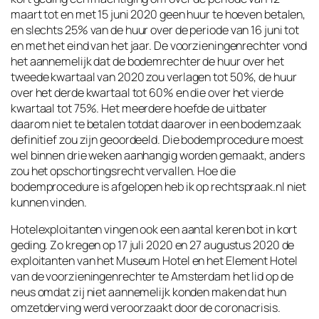
maart tot en met 15 juni 2020 geen huur te hoeven betalen,
en slechts 25% van de huur over de periode van 16 juni tot
en met het eind van het jaar. De voorzieningenrechter vond
het aannemelijk dat de bodemrechter de huur over het
tweede kwartaal van 2020 zou verlagen tot 50%, de huur
over het derde kwartaal tot 60% en die over het vierde
kwartaal tot 75%. Het meerdere hoefde de uitbater
daarom niet te betalen totdat daarover in een bodemzaak
definitief zou zijn geoordeeld. Die bodemprocedure moest
wel binnen drie weken aanhangig worden gemaakt, anders
zou het opschortingsrecht vervallen. Hoe die
bodemprocedure is afgelopen heb ik op rechtspraak.nl niet
kunnen vinden.
Hotelexploitanten vingen ook een aantal keren bot in kort
geding. Zo kregen op 17 juli 2020 en 27 augustus 2020 de
exploitanten van het Museum Hotel en het Element Hotel
van de voorzieningenrechter te Amsterdam het lid op de
neus omdat zij niet aannemelijk konden maken dat hun
omzetderving werd veroorzaakt door de coronacrisis.