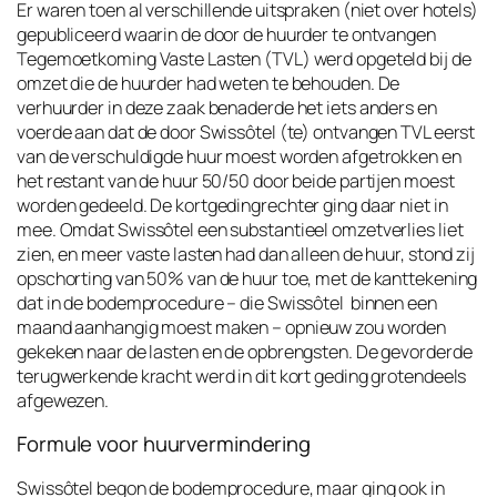
Er waren toen al verschillende uitspraken (niet over hotels)
gepubliceerd waarin de door de huurder te ontvangen
Tegemoetkoming Vaste Lasten (TVL) werd opgeteld bij de
omzet die de huurder had weten te behouden. De
verhuurder in deze zaak benaderde het iets anders en
voerde aan dat de door Swissôtel (te) ontvangen TVL eerst
van de verschuldigde huur moest worden afgetrokken en
het restant van de huur 50/50 door beide partijen moest
worden gedeeld. De kortgedingrechter ging daar niet in
mee. Omdat Swissôtel een substantieel omzetverlies liet
zien, en meer vaste lasten had dan alleen de huur, stond zij
opschorting van 50% van de huur toe, met de kanttekening
dat in de bodemprocedure – die Swissôtel binnen een
maand aanhangig moest maken – opnieuw zou worden
gekeken naar de lasten en de opbrengsten. De gevorderde
terugwerkende kracht werd in dit kort geding grotendeels
afgewezen.
Formule voor huurvermindering
Swissôtel begon de bodemprocedure, maar ging ook in