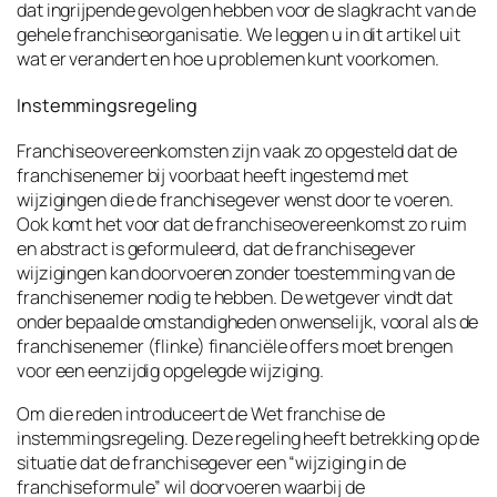
dat ingrijpende gevolgen hebben voor de slagkracht van de
gehele franchiseorganisatie. We leggen u in dit artikel uit
wat er verandert en hoe u problemen kunt voorkomen.
Instemmingsregeling
Franchiseovereenkomsten zijn vaak zo opgesteld dat de
franchisenemer bij voorbaat heeft ingestemd met
wijzigingen die de franchisegever wenst door te voeren.
Ook komt het voor dat de franchiseovereenkomst zo ruim
en abstract is geformuleerd, dat de franchisegever
wijzigingen kan doorvoeren zonder toestemming van de
franchisenemer nodig te hebben. De wetgever vindt dat
onder bepaalde omstandigheden onwenselijk, vooral als de
franchisenemer (flinke) financiële offers moet brengen
voor een eenzijdig opgelegde wijziging.
Om die reden introduceert de Wet franchise de
instemmingsregeling. Deze regeling heeft betrekking op de
situatie dat de franchisegever een “wijziging in de
franchiseformule” wil doorvoeren waarbij de