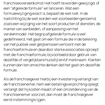
franchiseovereenkomst niet hoeft te worden gewijzigd, of
een “afgeleide formule” wil lanceren. Wat een
formulewijziging exact is, bepaalt de wet niet. In de
toelichting bij de wet worden wel voorbeelden genoemd,
zoals een wijziging van het soort producten of diensten, de
manier van aanbieden, of aanpassing van het
verdienmodel. Het begrip afgeleide formule is wel
gedefinieerd. Het gaat om een formule die in de beleving
van het publiek veel gelijkenissen vertoont met de
franchiseformule en daardoor sterke associaties oproept
met die franchiseformule, bijvoorbeeld door gebruik van
dezelfde of vergelijkbare huisstijl en/of merknaam. Klanten
kunnen dan ten onrechte denken dat het gaat om dezelfde
formule.
Als de franchisegever hierbij een investering verlangt van
de franchisenemer, hem een betalingsverplichting oplegt,
verlangt dat hij kosten maakt of een omzetderving van de
franchisenemer voorziet, dan moet de franchisegever
eerst instemming krijgen.