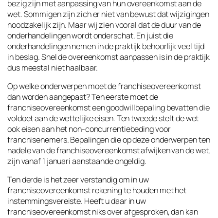
bezig zijn met aanpassing van hun overeenkomst aan de
wet. Sommigen zijn zich er niet van bewust dat wijzigingen
noodzakelijk zijn. Maar wij zien vooral dat de duur van de
onderhandelingen wordt onderschat. En juist die
onderhandelingen nemen in de praktijk behoorlijk veel tijd
in beslag. Snel de overeenkomst aanpassen is in de praktijk
dus meestal niet haalbaar.
Op welke onderwerpen moet de franchiseovereenkomst
dan worden aangepast? Ten eerste moet de
franchiseovereenkomst een goodwillbepaling bevatten die
voldoet aan de wettelijke eisen. Ten tweede stelt de wet
ook eisen aan het non-concurrentiebeding voor
franchisenemers. Bepalingen die op deze onderwerpen ten
nadele van de franchiseovereenkomst afwijken van de wet,
zijn vanaf 1 januari aanstaande ongeldig.
Ten derde is het zeer verstandig om in uw
franchiseovereenkomst rekening te houden met het
instemmingsvereiste. Heeft u daar in uw
franchiseovereenkomst niks over afgesproken, dan kan