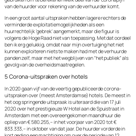
van de huurder voor rekening van de verhuurder komt.
In een groot aantal uitspraken hebben lagere rechters de
verminderde exploitatiemogelijkheden als een
huurrechtelijk ‘gebrek’ aangemerkt, maar die figuur is
volgens de Hoge Raad niet van toepassing. Met dat oordeel
ben ik erg gelukkig, omdat naar mijn overtuiging het niet
kunnen exploiteren niets te maken had met de verhuurde
panden zelf, maar met het wegblijven van “het publiek” als
gevolg van de overheidsmaatregelen.
5 Corona-uitspraken over hotels
In 2020 gaan vijf van de veertig gepubliceerde corona-
uitspraken over (meest Amsterdamse) hotels. De meest in
het oog springende uitspraak is uiteraard die van 17 juli
2020 over het prestigieuze W Hotel aan de Spuistraat in
Amsterdam met een overeengekomen maandhuur die
opliep van € 580.255,– in het voorjaar van 2020 tot €
833.333,– in oktober van dat jaar. De huurder vorderde in
kort geding een machtiging om over de periode van 12