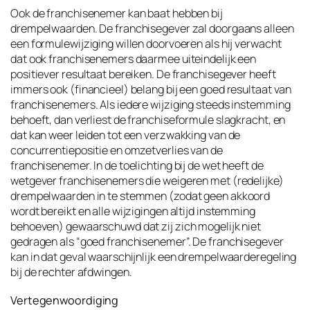
Ook de franchisenemer kan baat hebben bij
drempelwaarden. De franchisegever zal doorgaans alleen
een formulewijziging willen doorvoeren als hij verwacht
dat ook franchisenemers daarmee uiteindelijk een
positiever resultaat bereiken. De franchisegever heeft
immers ook (financieel) belang bij een goed resultaat van
franchisenemers. Als iedere wijziging steeds instemming
behoeft, dan verliest de franchiseformule slagkracht, en
dat kan weer leiden tot een verzwakking van de
concurrentiepositie en omzetverlies van de
franchisenemer. In de toelichting bij de wet heeft de
wetgever franchisenemers die weigeren met (redelijke)
drempelwaarden in te stemmen (zodat geen akkoord
wordt bereikt en alle wijzigingen altijd instemming
behoeven) gewaarschuwd dat zij zich mogelijk niet
gedragen als “goed franchisenemer”. De franchisegever
kan in dat geval waarschijnlijk een drempelwaarderegeling
bij de rechter afdwingen.
Vertegenwoordiging