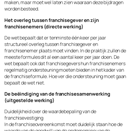
maken, maar moet wel laten zien waaraan deze bijdragen
worden besteed.
Het overleg tussen franchisegever en zijn
franchisenemers (directe werking)
De wet bepaalt dat er tenminste één keer per jaar
structureel overleg tussen franchisegever en
franchisenemer plaats moet vinden. In de praktijk zullen de
meeste formules dit al een aantal keer per jaar doen. De
wet bepaalt ook dat franchisegevers hun franchisenemers
regelmatig ondersteuning moeten bieden in het kader van
de franchiseformule. Hoe ver die ondersteuning moet gaan
bepaalt de wet niet.
De beëindiging van de franchisesamenwerking
(uitgestelde werking)
Duidelijkheid over de waardebepaling van de
franchisevestiging
In de franchiseovereenkomst moet duidelijk staan hoe de
waarde van de goodwill van de onderneming van de