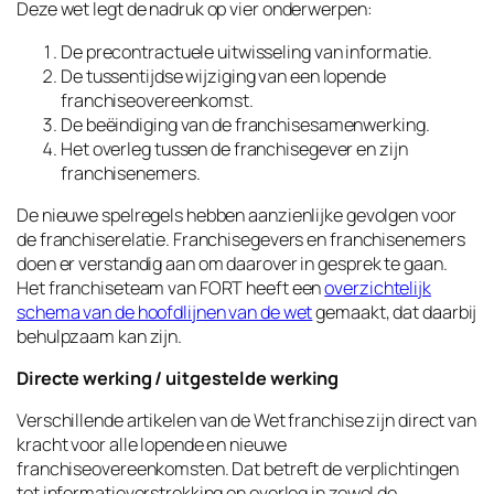
Deze wet legt de nadruk op vier onderwerpen:
De precontractuele uitwisseling van informatie.
De tussentijdse wijziging van een lopende
franchiseovereenkomst.
De beëindiging van de franchisesamenwerking.
Het overleg tussen de franchisegever en zijn
franchisenemers.
De nieuwe spelregels hebben aanzienlijke gevolgen voor
de franchiserelatie. Franchisegevers en franchisenemers
doen er verstandig aan om daarover in gesprek te gaan.
Het franchiseteam van FORT heeft een
overzichtelijk
schema van de hoofdlijnen van de wet
gemaakt, dat daarbij
behulpzaam kan zijn.
Directe werking / uitgestelde werking
Verschillende artikelen van de Wet franchise zijn direct van
kracht voor alle lopende en nieuwe
franchiseovereenkomsten. Dat betreft de verplichtingen
tot informatieverstrekking en overleg in zowel de