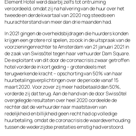
Element Hotel werd daarbij zelfs tot ontruiming
veroordeeld, omdat zij na halvering van de huur over het
tweede en derde kwartaal van 2020 nog steeds een
huurachterstand van meer dan drie maanden had.
In 2021 gingen de overheidsbijdragen die huurders konden
krijgen een grotere rol spelen, zo ook in de uitspraak van de
voorzieningenrechter te Amsterdam van 21 januari 2021 in
de zaak van Swissôtel tegen haar verhuurder Dam Square.
De exploitant van dit door de coronacrisis zwaar getroffen
hotel vorderde in kort geding – grotendeels met
terugwerkende kracht – opschorting van 50% van haar
huurbetalingsverplichtingen over de periode vanaf 15
maart 2020. Voor zover zij meer had betaald dan 50%,
vorderde zij dat terug. Aan de hand van de door Swissôtel
overgelegde resultaten over heel 2020 oordeelde de
rechter dat de verhuurder naar maatstaven van
redelijkheid en billijkheid geen recht had op volledige
huurbetaling, omdat de coronacrisis de waardeverhouding
tussen de wederzijdse prestaties ernstig had verstoord.