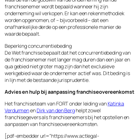
franchisenemer wordt bepaald wanneer hij zijn
onderneming wil verkopen. Er kan een rekenmethodiek
worden opgenomen, of – bijvoorbeeld – dat een
onafhankelijke derde op een professionele manier de
waarde bepaalt.
Beperking concurrentiebeding
De Wet franchise bepaalt dat het concurrentiebeding van
de franchisenemer niet langer mag duren dan een jaar en
qua gebied niet groter mag zijn dan het exclusieve
werkgebied waar de ondernemer actief was. Dit beding is
in lijn met de bestaande jurisprudentie.
Advies en hulp bij aanpassing franchiseovereenkomst
Het franchiseteam van FORT onder leiding van
Katinka
Verdurmen
en
Dirk van den Berg
helpt zowel
franchisegevers als franchisenemers bij het opstellen en
aanpassen van franchiseovereenkomsten.
[pdf-embedder url=”https://www.actlegal-