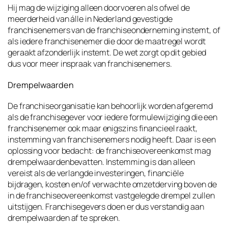
Hij mag de wijziging alleen doorvoeren als ofwel de
meerderheid van álle in Nederland gevestigde
franchisenemers van de franchiseonderneming instemt, of
als iedere franchisenemer die door de maatregel wordt
geraakt afzonderlijk instemt. De wet zorgt op dit gebied
dus voor meer inspraak van franchisenemers.
Drempelwaarden
De franchiseorganisatie kan behoorlijk worden afgeremd
als de franchisegever voor iedere formulewijziging die een
franchisenemer ook maar enigszins financieel raakt,
instemming van franchisenemers nodig heeft. Daar is een
oplossing voor bedacht: de franchiseovereenkomst mag
drempelwaardenbevatten. Instemming is dan alleen
vereist als de verlangde investeringen, financiële
bijdragen, kosten en/of verwachte omzetderving boven de
in de franchiseovereenkomst vastgelegde drempel zullen
uitstijgen. Franchisegevers doen er dus verstandig aan
drempelwaarden af te spreken.