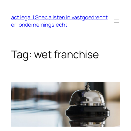
Ga
naar
act legal | Specialisten in vastgoedrecht
de
en ondernemingsrecht
inhoud
Tag:
wet franchise