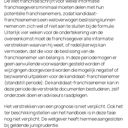
De Wet franchise schrijft voor welke informatie
franchisegevers minimaal moeten delen met hun
potentiële franchisenemers, zodat kandidaat-
franchisenemers een weloverwogen beslissing kunnen
nemen om zich wel of niet aan te sluiten bij de formule.
Uiterlijk vier weken voor de ondertekening van de
overeenkomst moet de franchisegever alle informatie
verstrekken waarvan hij weet, of redelijkerwijs kan
vermoeden, dat die voor de beslissing van de
franchisenemer van belang is. In deze periode mogen er
geen aanvullende voorwaarden gesteld worden of
wijzigingen doorgevoerd worden die mogelijk negatief of
bezwarend uitpakken voor de kandidaat-franchisenemer
(standstill periode). De kandidaat-franchisenemer kan in
deze periode de verstrekte documenten bestuderen, zelf
onderzoek doen en adviseurs raadplegen.
Het verstrekken van een prognose is niet verplicht. Ook het
ter beschikking stellen van het handboek is in deze fase
nog niet verplicht. De wetgever heeft hiermee aangesloten
bij geldende jurisprudentie.