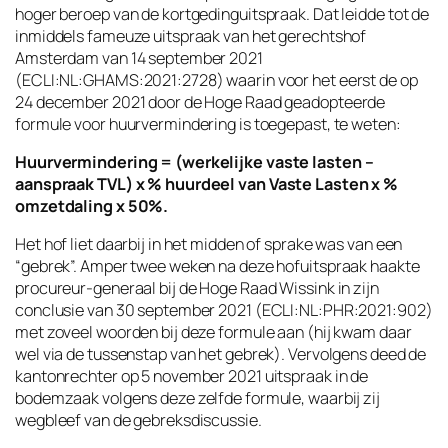
hoger beroep van de kortgedinguitspraak. Dat leidde tot de
inmiddels fameuze uitspraak van het gerechtshof
Amsterdam van 14 september 2021
(ECLI:NL:GHAMS:2021:2728) waarin voor het eerst de op
24 december 2021 door de Hoge Raad geadopteerde
formule voor huurvermindering is toegepast, te weten:
Huurvermindering = (werkelijke vaste lasten –
aanspraak TVL) x % huurdeel van Vaste Lasten x %
omzetdaling x 50%.
Het hof liet daarbij in het midden of sprake was van een
“gebrek”. Amper twee weken na deze hofuitspraak haakte
procureur-generaal bij de Hoge Raad Wissink in zijn
conclusie van 30 september 2021 (ECLI:NL:PHR:2021:902)
met zoveel woorden bij deze formule aan (hij kwam daar
wel via de tussenstap van het gebrek). Vervolgens deed de
kantonrechter op 5 november 2021 uitspraak in de
bodemzaak volgens deze zelfde formule, waarbij zij
wegbleef van de gebreksdiscussie.