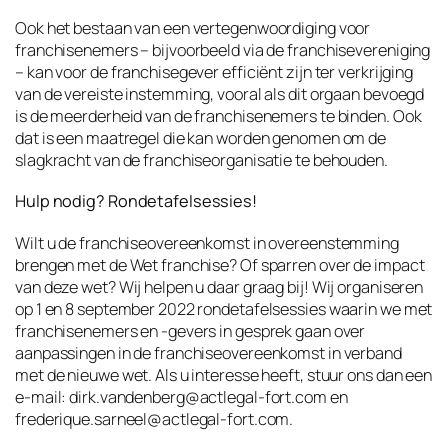
Ook het bestaan van een vertegenwoordiging voor
franchisenemers – bijvoorbeeld via de franchisevereniging
– kan voor de franchisegever efficiënt zijn ter verkrijging
van de vereiste instemming, vooral als dit orgaan bevoegd
is de meerderheid van de franchisenemers te binden. Ook
dat is een maatregel die kan worden genomen om de
slagkracht van de franchiseorganisatie te behouden.
Hulp nodig? Rondetafelsessies!
Wilt u de franchiseovereenkomst in overeenstemming
brengen met de Wet franchise? Of sparren over de impact
van deze wet? Wij helpen u daar graag bij! Wij organiseren
op 1 en 8 september 2022 rondetafelsessies waarin we met
franchisenemers en -gevers in gesprek gaan over
aanpassingen in de franchiseovereenkomst in verband
met de nieuwe wet. Als u interesse heeft, stuur ons dan een
e-mail: dirk.vandenberg@actlegal-fort.com en
frederique.sarneel@actlegal-fort.com.