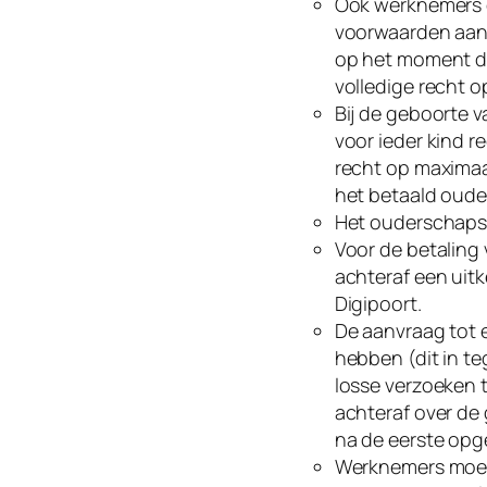
Ook werknemers 
voorwaarden aans
op het moment dat
volledige recht 
Bij de geboorte 
voor ieder kind r
recht op maximaa
het betaald oude
Het ouderschaps
Voor de betaling
achteraf een uitk
Digipoort.
De aanvraag tot e
hebben (dit in te
losse verzoeken 
achteraf over de
na de eerste op
Werknemers moet