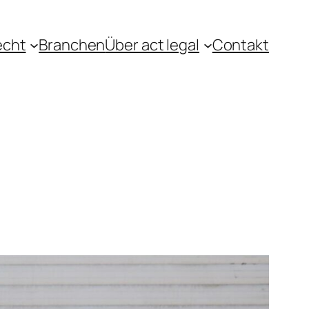
echt
Branchen
Über act legal
Contakt