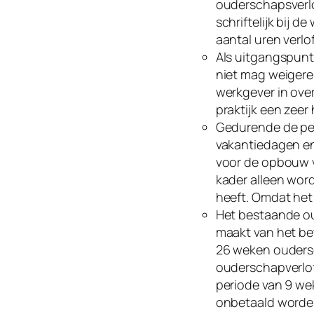
ouderschapsverl
schriftelijk bij 
aantal uren verlo
Als uitgangspunt
niet mag weigere
werkgever in over
praktijk een zeer
Gedurende de per
vakantiedagen en
voor de opbouw v
kader alleen wo
heeft. Omdat het 
Het bestaande ou
maakt van het b
26 weken oudersc
ouderschapverlof
periode van 9 wek
onbetaald worden 