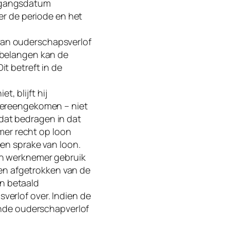
ingangsdatum
er de periode en het
van ouderschapsverlof
sbelangen kan de
t betreft in de
, blijft hij
overeengekomen – niet
dat bedragen in dat
er recht op loon
een sprake van loon.
en werknemer gebruik
n afgetrokken van de
n betaald
verlof over. Indien de
rende ouderschapverlof