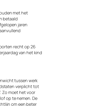
 houden met het
n betaald
fgelopen jaren
 aanvullend
oorten recht op 26
rjaardag van het kind
enwicht tussen werk
dstaten verplicht tot
. Zo moet het voor
lof op te nemen. De
chtlijn om een beter