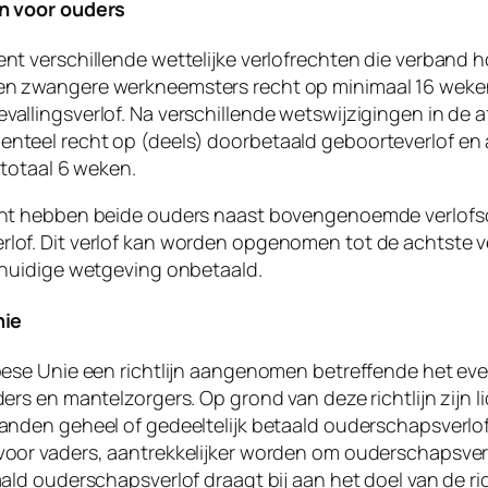
n voor ouders
nt verschillende wettelijke verlofrechten die verband
n zwangere werkneemsters recht op minimaal 16 weke
allingsverlof. Na verschillende wetswijzigingen in de a
nteel recht op (deels) doorbetaald geboorteverlof en
 totaal 6 weken.
cht hebben beide ouders naast bovengenoemde verlofs
of. Dit verlof kan worden opgenomen tot de achtste ve
 huidige wetgeving onbetaald.
nie
pese Unie een richtlijn aangenomen betreffende het ev
ers en mantelzorgers. Op grond van deze richtlijn zijn li
anden geheel of gedeeltelijk betaald ouderschapsverlof
oor vaders, aantrekkelijker worden om ouderschapsver
ald ouderschapsverlof draagt bij aan het doel van de ri