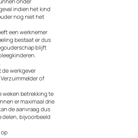
kunnen onder
eval indien het kind
ouder nog niet het
heeft een werknemer
eeling bestaat er dus
egouderschap blijft
pleegkinderen.
.
t de werkgever
e Verzuimmelder of
le weken betrekking te
unnen er maximaal drie
 kan de aanvraag dus
 delen, bijvoorbeeld
 op