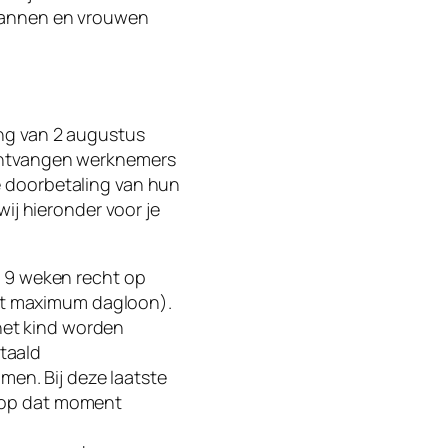
 mannen en vrouwen
ang van 2 augustus
 ontvangen werknemers
 doorbetaling van hun
ij hieronder voor je
 9 weken recht op
et maximum dagloon).
het kind worden
taald
en. Bij deze laatste
d op dat moment