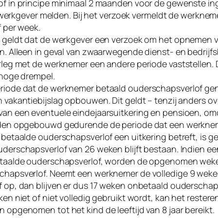
of in principe minimaal 2 maanden voor de gewenste 
de werkgever melden. Bij het verzoek vermeldt de werknem
f per week.
 geldt dat de werkgever een verzoek om het opnemen 
n. Alleen in geval van zwaarwegende dienst- en bedrijf
leg met de werknemer een andere periode vaststellen. Di
 hoge drempel.
iode dat de werknemer betaald ouderschapsverlof geniet
 vakantiebijslag opbouwen. Dit geldt – tenzij anders 
an een eventuele eindejaarsuitkering en pensioen, om
rden opgebouwd gedurende de periode dat een werknem
betaalde ouderschapsverlof een uitkering betreft, is g
derschapsverlof van 26 weken blijft bestaan. Indien e
etaalde ouderschapsverlof, worden de opgenomen weke
hapsverlof. Neemt een werknemer de volledige 9 weke
 op, dan blijven er dus 17 weken onbetaald ouderschaps
en niet of niet volledig gebruikt wordt, kan het reste
opgenomen tot het kind de leeftijd van 8 jaar bereikt.