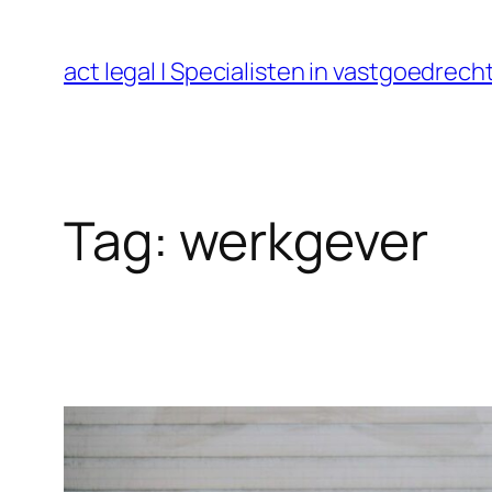
Ga
naar
act legal | Specialisten in vastgoedre
de
inhoud
Tag:
werkgever