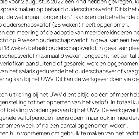
die vóór 2 augustus 2022 een kind hebben gekregen, 
praak maken op betaald ouderschapsverlof. Dit is het g
 de wet ingaat jonger dan 1 jaar is en de betreffende 
op ouderschapsverlof (26 weken) heeft opgenomen.
van een meerling of de adoptie van meerdere kinderen 
echt op 9 weken ouderschapsverlof. In geval van een tw
l 18 weken betaald ouderschapsverlof. In geval van ple
rschapsverlof maximaal 9 weken, ongeacht het aantal 
verlof kan aansluitend of gespreid worden opgenomen
 van het salaris gedurende het ouderschapsverlof vraag
ering aan bij het UWV. Dit kan de werkgever doen via d
en uitkering bij het UWV dient altijd op één of meer he
genstelling tot het opnemen van het verlof). In totaal k
tot betaling worden gedaan bij het UWV. De werkgever
 gehele verlofperiode ineens doen, maar ook in meerdere
genomen week of na een aantal opgenomen weken.
en hun voornemen om gebruik te maken van het recht