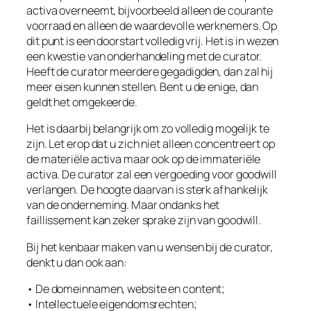
activa overneemt, bijvoorbeeld alleen de courante
voorraad en alleen de waardevolle werknemers. Op
dit punt is een doorstart volledig vrij. Het is in wezen
een kwestie van onderhandeling met de curator.
Heeft de curator meerdere gegadigden, dan zal hij
meer eisen kunnen stellen. Bent u de enige, dan
geldt het omgekeerde.
Het is daarbij belangrijk om zo volledig mogelijk te
zijn. Let erop dat u zich niet alleen concentreert op
de materiële activa maar ook op de immateriële
activa. De curator zal een vergoeding voor goodwill
verlangen. De hoogte daarvan is sterk afhankelijk
van de onderneming. Maar ondanks het
faillissement kan zeker sprake zijn van goodwill.
Bij het kenbaar maken van u wensen bij de curator,
denkt u dan ook aan:
• De domeinnamen, website en content;
• Intellectuele eigendomsrechten;