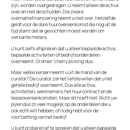
zijn, worden overgedragen. U neemt alleen de activa
over en niet de schulden. Die zware
overnamefinanciering neemt u niet over. Hetzelfde
geldt voor de dure huurovereenkomst die nog uit de
tijd stamt dat er gevochten moest worden om
vierkante meters.
U kunt zelfs afspreken dat u alleen bepaalde activa,
bepaalde activiteiten of bedrijfsonderdelen
overneemt. Ordinair ‘cherry picking’ dus.
Maar welke kersen neemt u uit de mand van de
curator? De curator zal het liefste willen dat u het
gehele bedrijf overneemt. Dus alle activa,
activiteiten, werknemers, het huurcontract en de
leaseovereenkomsten. Maar dit hoeft niet. Richt uw
pijlen dus zo veel mogelijk op de onderdelen die u
ook echt wilt hebben, of nodig hebt voor de
voortzetting van het bedrijf.
U kunt proberen af te spreken dat u alleen bepaalde