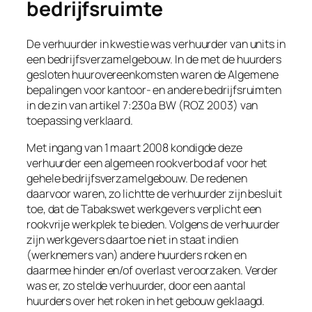
bedrijfsruimte
De verhuurder in kwestie was verhuurder van units in
een bedrijfsverzamelgebouw. In de met de huurders
gesloten huurovereenkomsten waren de Algemene
bepalingen voor kantoor- en andere bedrijfsruimten
in de zin van artikel 7:230a BW (ROZ 2003) van
toepassing verklaard.
Met ingang van 1 maart 2008 kondigde deze
verhuurder een algemeen rookverbod af voor het
gehele bedrijfsverzamelgebouw. De redenen
daarvoor waren, zo lichtte de verhuurder zijn besluit
toe, dat de Tabakswet werkgevers verplicht een
rookvrije werkplek te bieden. Volgens de verhuurder
zijn werkgevers daartoe niet in staat indien
(werknemers van) andere huurders roken en
daarmee hinder en/of overlast veroorzaken. Verder
was er, zo stelde verhuurder, door een aantal
huurders over het roken in het gebouw geklaagd.