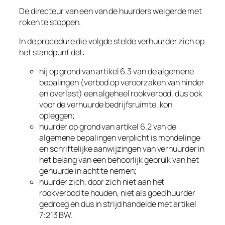
De directeur van een van de huurders weigerde met
roken te stoppen.
In de procedure die volgde stelde verhuurder zich op
het standpunt dat:
hij op grond van artikel 6.3 van de algemene
bepalingen (verbod op veroorzaken van hinder
en overlast) een algeheel rookverbod, dus ook
voor de verhuurde bedrijfsruimte, kon
opleggen;
huurder op grond van artikel 6.2 van de
algemene bepalingen verplicht is mondelinge
en schriftelijke aanwijzingen van verhuurder in
het belang van een behoorlijk gebruik van het
gehuurde in acht te nemen;
huurder zich, door zich niet aan het
rookverbod te houden, niet als goed huurder
gedroeg en dus in strijd handelde met artikel
7:213 BW.