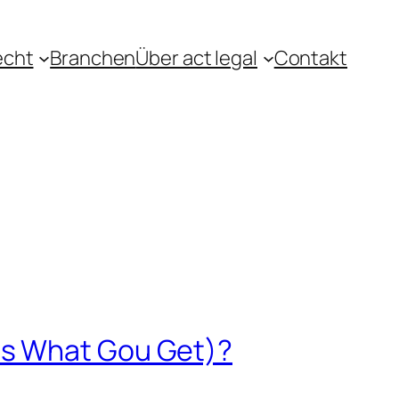
echt
Branchen
Über act legal
Contakt
Is What Gou Get)?