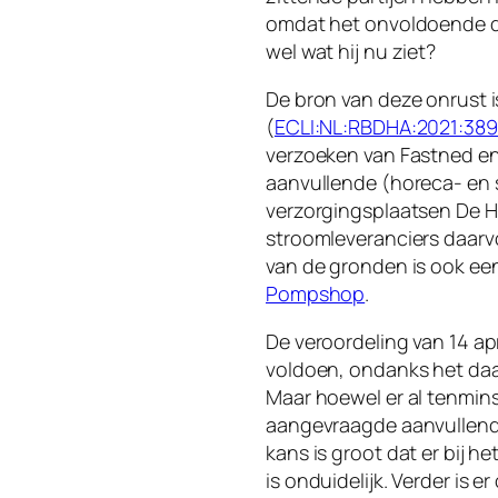
omdat het onvoldoende du
wel wat hij nu ziet?
De bron van deze onrust i
(
ECLI:NL:RBDHA:2021:38
verzoeken van Fastned en
aanvullende (horeca- en 
verzorgingsplaatsen De Ho
stroomleveranciers daarv
van de gronden is ook ee
Pompshop
.
De veroordeling van 14 apr
voldoen, ondanks het daa
Maar hoewel er al tenminst
aangevraagde aanvullende 
kans is groot dat er bij h
is onduidelijk. Verder is 