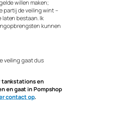
 gelde willen maken;
artij de veiling wint –
 laten bestaan. Ik
veilingopbrengsten kunnen
De veiling gaat dus
 tankstations en
aken en gaat in Pompshop
er contact op
.