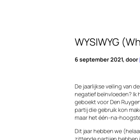
WYSIWYG (What
6 september 2021, door
De jaarlijkse veiling van 
negatief beïnvloeden? Ik 
geboekt voor Den Ruygenh
partij die gebruik kon ma
maar het één-na-hoogste 
Dit jaar hebben we (helaa
zittende partijen hebben 