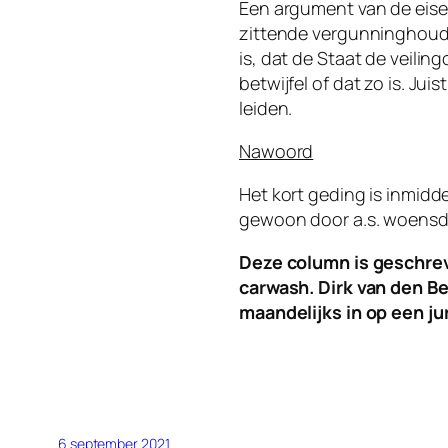
Een argument van de eiser
zittende vergunninghouder
is, dat de Staat de veili
betwijfel of dat zo is. J
leiden.
Nawoord
Het kort geding is inmidd
gewoon door a.s. woensd
Deze column is geschrev
carwash. Dirk van den Be
maandelijks in op een j
6 september 2021