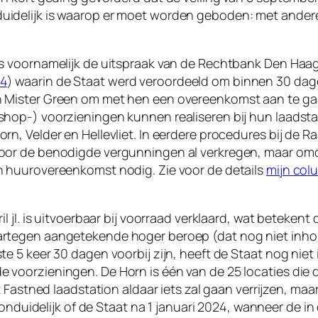
idelijk is waarop er moet worden geboden: met andere
s voornamelijk de uitspraak van de Rechtbank Den Haag 
94
) waarin de Staat werd veroordeeld om binnen 30 dag
 Mister Green om met hen een overeenkomst aan te gaa
shop-) voorzieningen kunnen realiseren bij hun laadsta
rn, Velder en Hellevliet. In eerdere procedures bij de 
oor de benodigde vergunningen al verkregen, maar omda
n huurovereenkomst nodig. Zie voor de details
mijn col
il jl. is uitvoerbaar bij voorraad verklaard, wat beteken
rtegen aangetekende hoger beroep (dat nog niet inhou
e 5 keer 30 dagen voorbij zijn, heeft de Staat nog niet 
voorzieningen. De Horn is één van de 25 locaties die d
et Fastned laadstation aldaar iets zal gaan verrijzen, ma
er onduidelijk of de Staat na 1 januari 2024, wanneer de