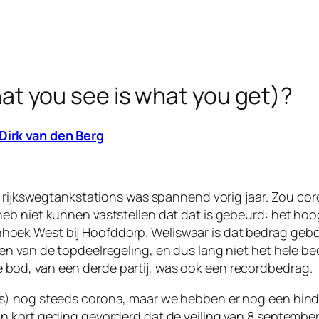
 you see is what you get)?
Dirk van den Berg
de rijkswegtankstations was spannend vorig jaar. Zou co
heb niet kunnen vaststellen dat dat is gebeurd: het hoo
oek West bij Hoofddorp. Weliswaar is dat bedrag geb
ken van de topdeelregeling, en dus lang niet het hele b
bod, van een derde partij, was ook een recordbedrag.
s) nog steeds corona, maar we hebben er nog een hinder
in kort geding gevorderd dat de veiling van 8 september