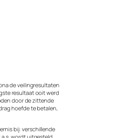
rona de veilingresultaten
gste resultaat ooit werd
oden door de zittende
edrag hoefde te betalen,
nis bij: verschillende
 a.s. wordt uitgesteld