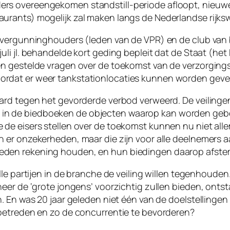
ers overeengekomen standstill-periode afloopt, nieuw
urants) mogelijk zal maken langs de Nederlandse rijksw
e vergunninghouders (leden van de VPR) en de club van
uli jl. behandelde kort geding bepleit dat de Staat (het 
en gestelde vragen over de toekomst van de verzorgings
rdat er weer tankstationlocaties kunnen worden gevei
raard tegen het gevorderde verbod verweerd. De veiling
n de biedboeken de objecten waarop kan worden gebode
 de eisers stellen over de toekomst kunnen nu niet al
 er onzekerheden, maar die zijn voor alle deelnemers aan
eden rekening houden, en hun biedingen daarop afste
alle partijen in de branche de veiling willen tegenhouden.
nneer de ‘grote jongens’ voorzichtig zullen bieden, onts
n. En was 20 jaar geleden niet één van de doelstellingen
toetreden en zo de concurrentie te bevorderen?