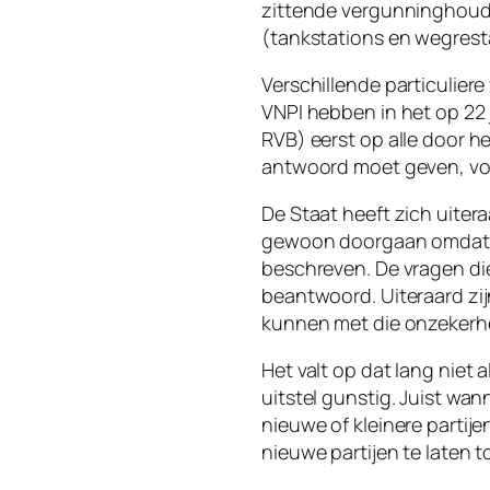
zittende vergunninghoud
(tankstations en wegresta
Verschillende particulier
VNPI hebben in het op 22 j
RVB) eerst op alle door h
antwoord moet geven, voo
De Staat heeft zich uite
gewoon doorgaan omdat i
beschreven. De vragen die
beantwoord. Uiteraard zijn
kunnen met die onzekerh
Het valt op dat lang niet 
uitstel gunstig. Juist wa
nieuwe of kleinere partije
nieuwe partijen te laten 