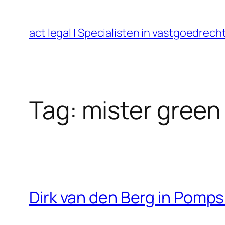
Ga
naar
act legal | Specialisten in vastgoedre
de
inhoud
Tag:
mister green
Dirk van den Berg in Pom