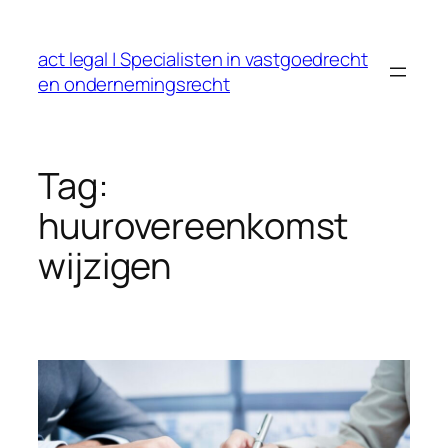
Ga
naar
act legal | Specialisten in vastgoedrecht
de
en ondernemingsrecht
inhoud
Tag:
huurovereenkomst
wijzigen