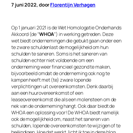
7 juni 2022, door
Florentijn Verhagen
Op 1 januari 2021 is de Wet Homologatie Onderhands
Akkoord (de “
WHOA
”) in werking getreden. Deze
wet biedt ondernemingen die gebukt gaan onder een
te zware schuldenlast de mogelijkheid om hun
schulden te saneren. Soms is het saneren van
schulden echter niet voldoende om een
onderneming weer financieel gezond te maken,
bijvoorbeeld omdat de onderneming ook nog te
kampen heeft met (te) zware lopende
verplichtingen uit overeenkomsten. Denk daarbij
aan een huurovereenkomst of een
leaseovereenkomst die als een molensteen om de
nek van de onderneming hangt. Ook daar biedt de
WHOA een oplossing voor! De WHOA biedt namelijk
ook de mogelijkheid om, naast het saneren van
schulden, lopende overeenkomsten te wijzigen of te
beëindigen. Hoe dat werkt, licht ik toe in deze blog.