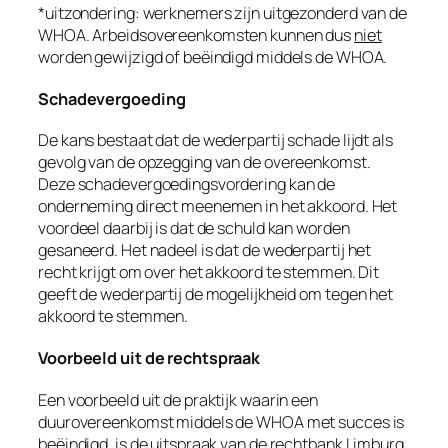
*uitzondering: werknemers zijn uitgezonderd van de
WHOA. Arbeidsovereenkomsten kunnen dus
niet
worden gewijzigd of beëindigd middels de WHOA.
Schadevergoeding
De kans bestaat dat de wederpartij schade lijdt als
gevolg van de opzegging van de overeenkomst.
Deze schadevergoedingsvordering kan de
onderneming direct meenemen in het akkoord. Het
voordeel daarbij is dat de schuld kan worden
gesaneerd. Het nadeel is dat de wederpartij het
recht krijgt om over het akkoord te stemmen. Dit
geeft de wederpartij de mogelijkheid om tegen het
akkoord te stemmen.
Voorbeeld uit de rechtspraak
Een voorbeeld uit de praktijk waarin een
duurovereenkomst middels de WHOA met succes is
beëindigd, is de uitspraak van de rechtbank Limburg