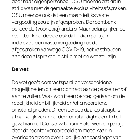
door haar eigen personeel. CSU meende dat dit in
strijd was met de gemaakte exclusiviteitsafspraken.
CSU meende ook dat een maandelijks vaste
vergoeding zou zijn afgesproken. De rechtbank
oordeelde (voorlopig) anders. Maar belangrijker, de
rechtbank oordeelde ook dat indien partijen
inderdaad een vaste vergoeding hadden
afgesproken vanwege COVID-19, het vasthouden
aan deze afspraken in strijd met de wet zou zijn.
De wet
De wet geeft contractspartijen verscheidene
mogelijkheden om een contract aan te passen en/of
aan te vullen. Vaak wordt een beroep gedaan om de
redelijkheid en billijkheid en/of onvoorziene
omstandigheden. Of een beroep daarop slaagt, is
afhankelijk van meerdere omstandigheden. In het
geval van het Conservatorium Hotel werden partijen
door de rechter veroordeeld om met elkaar in
overleg te treden over tijdelijke aanpassingen van