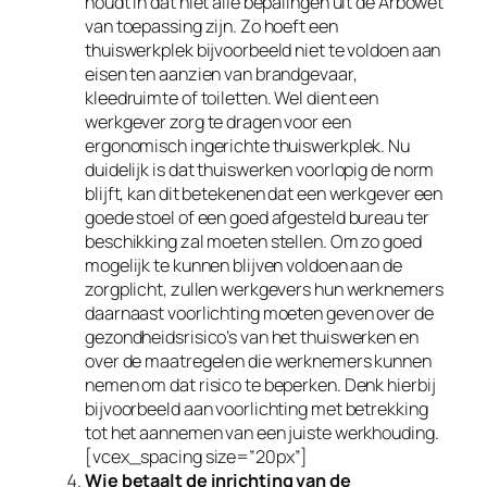
houdt in dat niet alle bepalingen uit de Arbowet
van toepassing zijn. Zo hoeft een
thuiswerkplek bijvoorbeeld niet te voldoen aan
eisen ten aanzien van brandgevaar,
kleedruimte of toiletten. Wel dient een
werkgever zorg te dragen voor een
ergonomisch ingerichte thuiswerkplek. Nu
duidelijk is dat thuiswerken voorlopig de norm
blijft, kan dit betekenen dat een werkgever een
goede stoel of een goed afgesteld bureau ter
beschikking zal moeten stellen. Om zo goed
mogelijk te kunnen blijven voldoen aan de
zorgplicht, zullen werkgevers hun werknemers
daarnaast voorlichting moeten geven over de
gezondheidsrisico’s van het thuiswerken en
over de maatregelen die werknemers kunnen
nemen om dat risico te beperken. Denk hierbij
bijvoorbeeld aan voorlichting met betrekking
tot het aannemen van een juiste werkhouding.
[vcex_spacing size=”20px”]
Wie betaalt de inrichting van de