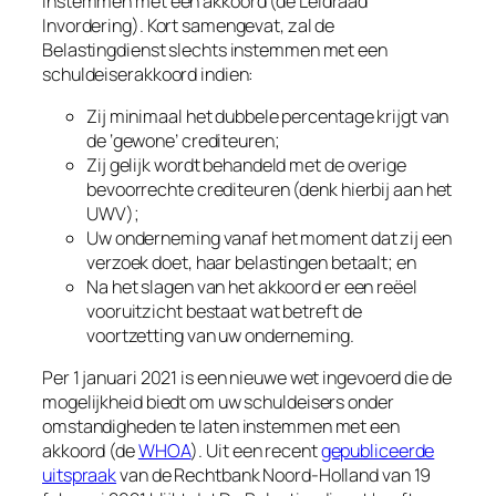
instemmen met een akkoord (de Leidraad
Invordering). Kort samengevat, zal de
Belastingdienst slechts instemmen met een
schuldeiserakkoord indien:
Zij minimaal het dubbele percentage krijgt van
de ‘gewone’ crediteuren;
Zij gelijk wordt behandeld met de overige
bevoorrechte crediteuren (denk hierbij aan het
UWV);
Uw onderneming vanaf het moment dat zij een
verzoek doet, haar belastingen betaalt; en
Na het slagen van het akkoord er een reëel
vooruitzicht bestaat wat betreft de
voortzetting van uw onderneming.
Per 1 januari 2021 is een nieuwe wet ingevoerd die de
mogelijkheid biedt om uw schuldeisers onder
omstandigheden te laten instemmen met een
akkoord (de
WHOA
). Uit een recent
gepubliceerde
uitspraak
van de Rechtbank Noord-Holland van 19