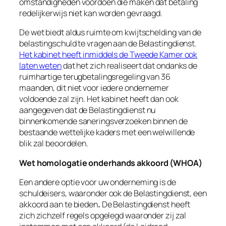
omstandigheden voordoen die maken dat betaling
redelijkerwijs
niet kan worden gevraagd.
De wet biedt aldus ruimte om kwijtschelding van de
belastingschuld te vragen aan de Belastingdienst.
Het kabinet heeft inmiddels de Tweede Kamer ook
laten weten
dat het zich realiseert dat ondanks de
ruimhartige terugbetalingsregeling van 36
maanden, dit niet voor iedere ondernemer
voldoende zal zijn. Het kabinet heeft dan ook
aangegeven dat de Belastingdienst nu
binnenkomende saneringsverzoeken binnen de
bestaande wettelijke kaders met
een welwillende
blik
zal beoordelen.
Wet homologatie onderhands akkoord (WHOA)
Een andere optie voor uw onderneming is de
schuldeisers, waaronder ook de Belastingdienst, een
akkoord aan te bieden
.
De Belastingdienst heeft
zich zichzelf regels opgelegd waaronder zij zal