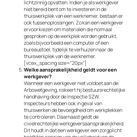
lichtzinnig opvatten. Indien je als werkgever
niet bereid bent om te investeren in de
thuiswerkplek van een werknemer, bestaan er
ook tussenoplossingen. Zo kan een werkgever
ervoor kiezen om materialen die normaal
gesproken op de werkplek worden gebruikt,
zoals bijvoorbeeld een computer of een
bureaustoel, tijdelijk te verhuizen naar de
thuiswerkplek van de werknemer.
[vcex_spacing size=”20px”]
Welke aansprakelijkheid geldt voor een
werkgever?
Wanneer een werkgever niet voldoet aan de
Arbowetgeving, riskeert hij bestuursrechtelijke
handhaving door de Inspectie SZW.
Inspecteurs hebben ook in geval van
thuiswerken de bevoegdheid om werkplekken
te controleren. Daarnaast geldt de
civielrechtelijke werkgeversaansprakelijkheid.
Dit houdt in dat een werkgever een zorgplicht