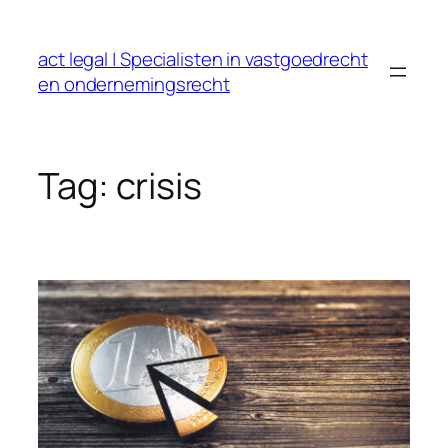
Ga
naar
act legal | Specialisten in vastgoedrecht
de
en ondernemingsrecht
inhoud
Tag:
crisis