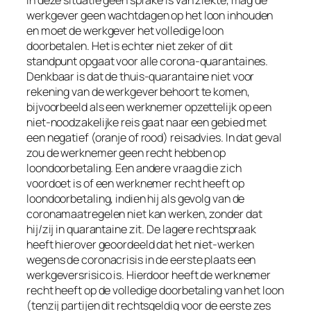
in deze situatie geen sprake is van ziekte, mag de
werkgever geen wachtdagen op het loon inhouden
en moet de werkgever het volledige loon
doorbetalen. Het is echter niet zeker of dit
standpunt opgaat voor alle corona-quarantaines.
Denkbaar is dat de thuis-quarantaine niet voor
rekening van de werkgever behoort te komen,
bijvoorbeeld als een werknemer opzettelijk op een
niet-noodzakelijke reis gaat naar een gebied met
een negatief (oranje of rood) reisadvies. In dat geval
zou de werknemer geen recht hebben op
loondoorbetaling. Een andere vraag die zich
voordoet is of een werknemer recht heeft op
loondoorbetaling, indien hij als gevolg van de
coronamaatregelen niet kan werken, zonder dat
hij/zij in quarantaine zit. De lagere rechtspraak
heeft hierover geoordeeld dat het niet-werken
wegens de coronacrisis in de eerste plaats een
werkgeversrisico is. Hierdoor heeft de werknemer
recht heeft op de volledige doorbetaling van het loon
(tenzij partijen dit rechtsgeldig voor de eerste zes