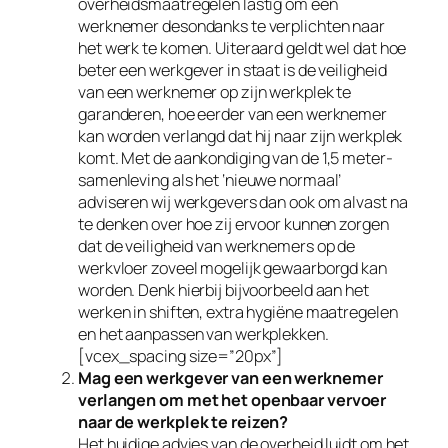
overheidsmaatregelen lastig om een
werknemer desondanks te verplichten naar
het werk te komen. Uiteraard geldt wel dat hoe
beter een werkgever in staat is de veiligheid
van een werknemer op zijn werkplek te
garanderen, hoe eerder van een werknemer
kan worden verlangd dat hij naar zijn werkplek
komt. Met de aankondiging van de 1,5 meter-
samenleving als het ‘nieuwe normaal’
adviseren wij werkgevers dan ook om alvast na
te denken over hoe zij ervoor kunnen zorgen
dat de veiligheid van werknemers op de
werkvloer zoveel mogelijk gewaarborgd kan
worden. Denk hierbij bijvoorbeeld aan het
werken in shiften, extra hygiëne maatregelen
en het aanpassen van werkplekken.
[vcex_spacing size=”20px”]
Mag een werkgever van een werknemer
verlangen om met het openbaar vervoer
naar de werkplek te reizen?
Het huidige advies van de overheid luidt om het