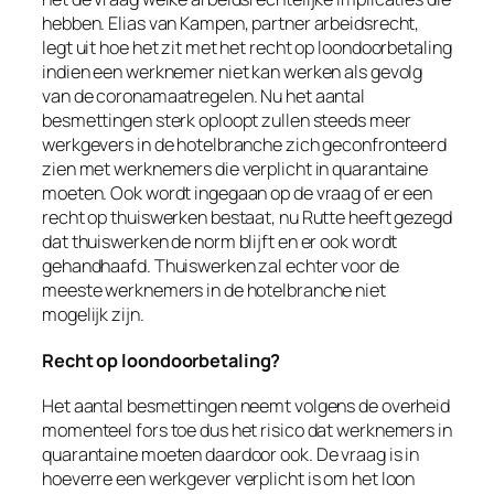
hebben. Elias van Kampen, partner arbeidsrecht,
legt uit hoe het zit met het recht op loondoorbetaling
indien een werknemer niet kan werken als gevolg
van de coronamaatregelen. Nu het aantal
besmettingen sterk oploopt zullen steeds meer
werkgevers in de hotelbranche zich geconfronteerd
zien met werknemers die verplicht in quarantaine
moeten. Ook wordt ingegaan op de vraag of er een
recht op thuiswerken bestaat, nu Rutte heeft gezegd
dat thuiswerken de norm blijft en er ook wordt
gehandhaafd. Thuiswerken zal echter voor de
meeste werknemers in de hotelbranche niet
mogelijk zijn.
Recht op loondoorbetaling?
Het aantal besmettingen neemt volgens de overheid
momenteel fors toe dus het risico dat werknemers in
quarantaine moeten daardoor ook. De vraag is in
hoeverre een werkgever verplicht is om het loon