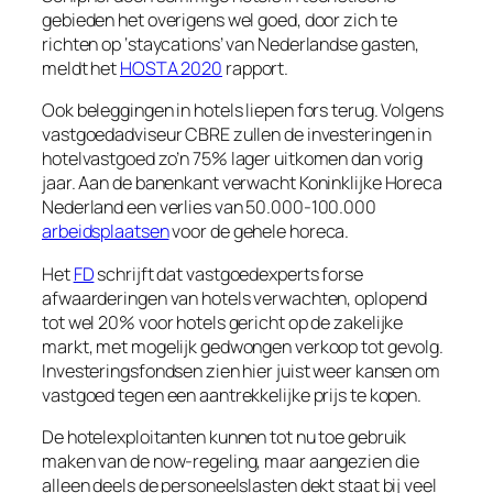
gebieden het overigens wel goed, door zich te
richten op ‘staycations’ van Nederlandse gasten,
meldt het
HOSTA 2020
rapport.
Ook beleggingen in hotels liepen fors terug. Volgens
vastgoedadviseur CBRE zullen de investeringen in
hotelvastgoed zo’n 75% lager uitkomen dan vorig
jaar. Aan de banenkant verwacht Koninklijke Horeca
Nederland een verlies van 50.000-100.000
arbeidsplaatsen
voor de gehele horeca.
Het
FD
schrijft dat vastgoedexperts forse
afwaarderingen van hotels verwachten, oplopend
tot wel 20% voor hotels gericht op de zakelijke
markt, met mogelijk gedwongen verkoop tot gevolg.
Investeringsfondsen zien hier juist weer kansen om
vastgoed tegen een aantrekkelijke prijs te kopen.
De hotelexploitanten kunnen tot nu toe gebruik
maken van de now-regeling, maar aangezien die
alleen deels de personeelslasten dekt staat bij veel