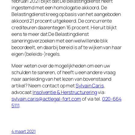
februari 2021 blijkt dat De Belastingdienst heeft
ingestemd met een homologatie akkoord. De
Belastingdienst kreeg op basis van het aangeboden
akkoord 21 procent uitgekeerd. De concurrente
crediteuren daarentegen 16 procent. Hieruit blijkt
eens te meer dat De Belastingdienst
saneringsverzoeken met
een welwillende blik
beoordeelt, en daarbij bereid is af te wijken van haar
eigen (beleids-)regels.
Meer weten over de mogelijkheden om een uw
schulden te saneren, of heeft u een andere vraag
naar aanleiding van het lezen van bovenstaand
artikel? Neem contact op met
Sylvain Caris
,
advocaat
Insolventie & Herstructurering
via:
sylvain.caris@actlegal-fort.com
of via tel.
020-664
5111
.
4 maart 2021