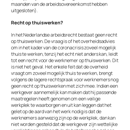
maanden van de arbeidsovereenkomst hebben
uitgesloten).
Recht op thuiswerken?
In het Nederlandse arbeidsrecht bestaat geen recht
op thuiswerken. De vraag is of het overheidsadvies
om in het kader van de coronacrisis zoveel mogelijk
thuis te werken, tenzij het echt niet anders kan, leidt
tot een recht voor de werknemer op thuiswerken. Dit
is niet het geval. Het enkele feit dat de overheid
vraagt om zoveel mogelijk thuis te werken, brengt
volgens de lagere rechtspraak voor werknemers nog
geen recht op thuiswerken met zich mee. Indien een
werkgever aannemelijk kan maken dat hij passende
maatregelen heeft genomen om een veilige
werkplek te waarborgen en uit kan leggen dat het
gelet op de aard van het werk nodig is dat de
werknemers aanwezig zijn op de werkplek, dan kan
niet worden gesteld dat de werkgever zijn wettelijke