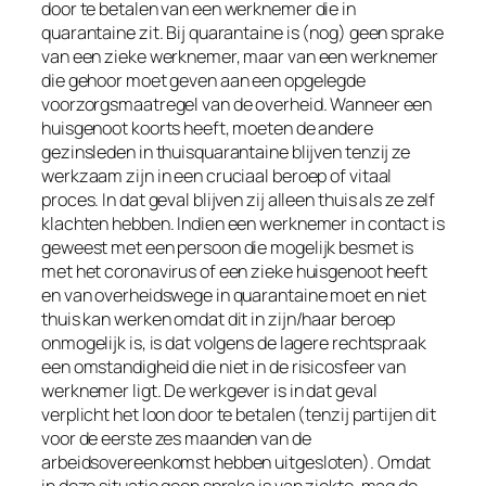
door te betalen van een werknemer die in
quarantaine zit. Bij quarantaine is (nog) geen sprake
van een zieke werknemer, maar van een werknemer
die gehoor moet geven aan een opgelegde
voorzorgsmaatregel van de overheid. Wanneer een
huisgenoot koorts heeft, moeten de andere
gezinsleden in thuisquarantaine blijven tenzij ze
werkzaam zijn in een cruciaal beroep of vitaal
proces. In dat geval blijven zij alleen thuis als ze zelf
klachten hebben. Indien een werknemer in contact is
geweest met een persoon die mogelijk besmet is
met het coronavirus of een zieke huisgenoot heeft
en van overheidswege in quarantaine moet en niet
thuis kan werken omdat dit in zijn/haar beroep
onmogelijk is, is dat volgens de lagere rechtspraak
een omstandigheid die niet in de risicosfeer van
werknemer ligt. De werkgever is in dat geval
verplicht het loon door te betalen (tenzij partijen dit
voor de eerste zes maanden van de
arbeidsovereenkomst hebben uitgesloten). Omdat