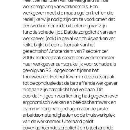
heeft ten aanzien van de veiligheid van de
werkomgeving van werknemers. Een
werkgever moet die maatregelen treffen die
redelijkerwijs nodig zijn om te voorkomen dat
een werknemer in de uitoefening van zijn
functie schade lijdt. Dat de zorgplicht van een
werkgever (ook) in geval van thuiswerken ver
reikt, blijkt uit een uitspraak van het
gerechtshof Amsterdam van 7 september
2006. In deze zaak stelde een werkneemster
haar werkgever aansprakelijk voor schade als
gevolg van RSI, opgelopen tijdens het
thuiswerken. Het hof kwam in deze uitspraak
tot de conclusie dat de betreffende werkgever
niet aan zijn zorgplicht had voldaan. Dit
doordat hij geen voorlichting had gegeven over
ergonomisch werken en beeldschermwerk en
evenmin zorg had gedragen voor de juiste
arbeidsomstandigheden op de thuiswerkplek
van de werknemer. Uiteraard geldt
bovengenoemde zorgplicht en bijbehorende