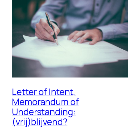
Letter of Intent,
Memorandum of
Understanding:
(vrij)blijvend?