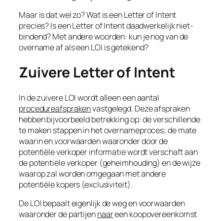
Maar is dat wel zo? Wat is een
Letter of Intent
precies? Is een
Letter of Intent
daadwerkelijk niet-
bindend? Met andere woorden: kun je nog van de
overname af als een
LOI
is getekend?
Zuivere Letter of Intent
In de zuivere
LOI
wordt alleen een aantal
procedureafspraken
vastgelegd. Deze afspraken
hebben bijvoorbeeld betrekking op: de verschillende
te maken stappen in het overnameproces; de mate
waarin en voorwaarden waaronder door de
potentiële verkoper informatie wordt verschaft aan
de potentiële verkoper (geheimhouding) en de wijze
waarop zal worden omgegaan met andere
potentiële kopers (exclusiviteit).
De
LOI
bepaalt eigenlijk de weg en voorwaarden
waaronder de partijen
naar
een koopovereenkomst