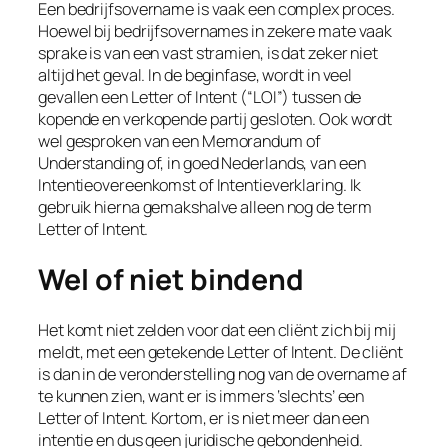
Een bedrijfsovername is vaak een complex proces.
Hoewel bij bedrijfsovernames in zekere mate vaak
sprake is van een vast stramien, is dat zeker niet
altijd het geval. In de beginfase, wordt in veel
gevallen een
Letter of Intent
(“LOI”) tussen de
kopende en verkopende partij gesloten. Ook wordt
wel gesproken van een
Memorandum of
Understanding
of, in goed Nederlands, van een
Intentieovereenkomst of Intentieverklaring. Ik
gebruik hierna gemakshalve alleen nog de term
Letter of Intent
.
Wel of niet bindend
Het komt niet zelden voor dat een cliënt zich bij mij
meldt, met een getekende
Letter of Intent
. De cliënt
is dan in de veronderstelling nog van de overname af
te kunnen zien, want er is immers ‘slechts’ een
Letter of Intent
. Kortom, er is niet meer dan een
intentie en dus geen juridische gebondenheid.