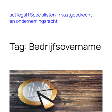
Ga
naar
act legal | Specialisten in vastgoedrecht
de
en ondernemingsrecht
inhoud
Tag:
Bedrijfsovername