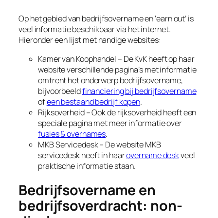
Op het gebied van bedrijfsovername en ‘earn out’ is
veel informatie beschikbaar via het internet.
Hieronder een lijst met handige websites:
Kamer van Koophandel – De KvK heeft op haar
website verschillende pagina’s met informatie
omtrent het onderwerp bedrijfsovername,
bijvoorbeeld
financiering bij bedrijfsovername
of
een bestaand bedrijf kopen
.
Rijksoverheid – Ook de rijksoverheid heeft een
speciale pagina met meer informatie over
fusies & overnames
.
MKB Servicedesk – De website MKB
servicedesk heeft in haar
overname desk
veel
praktische informatie staan.
Bedrijfsovername en
bedrijfsoverdracht: non-