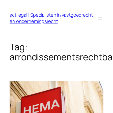
Ga
naar
act legal | Specialisten in vastgoedrecht
de
en ondernemingsrecht
inhoud
Tag:
arrondissementsrechtba