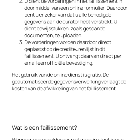
U dient de vorderingen in het faillissement in
door middel van een online formulier. Daardoor
bent u er zeker van dat u alle benodigde
gegevens aan de curator hebt verstrekt. U
dient bewijsstukken, zoals gescande
documenten, te uploaden.
De vorderingen worden daardoor direct
geplaatst op de crediteurenlijst in dit
faillissement. U ontvangt daarvan direct per
email een officiële bevestiging.
Het gebruik van de online dienst is gratis. De
geautomatiseerde gegevensverwerking verlaagt de
kosten van de afwikkeling van het faillissement.
Wat is een faillissement?
Wanneer een schuldenaar niet meer in staat is aan