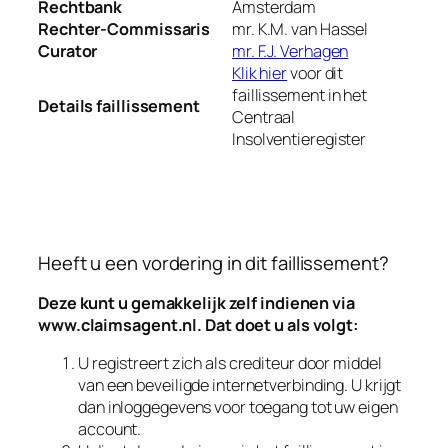
Rechtbank
Amsterdam
Rechter-Commissaris
mr. K.M. van Hassel
Curator
mr. F.J. Verhagen
Klik hier
voor dit
faillissement in het
Details faillissement
Centraal
Insolventieregister
Heeft u een vordering in dit faillissement?
Deze kunt u gemakkelijk zelf indienen via
www.claimsagent.nl
. Dat doet u als volgt:
U registreert zich als crediteur door middel
van een beveiligde internetverbinding. U krijgt
dan inloggegevens voor toegang tot uw eigen
account.