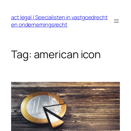
Ga
naar
act legal | Specialisten in vastgoedrecht
de
en ondernemingsrecht
inhoud
Tag:
american icon