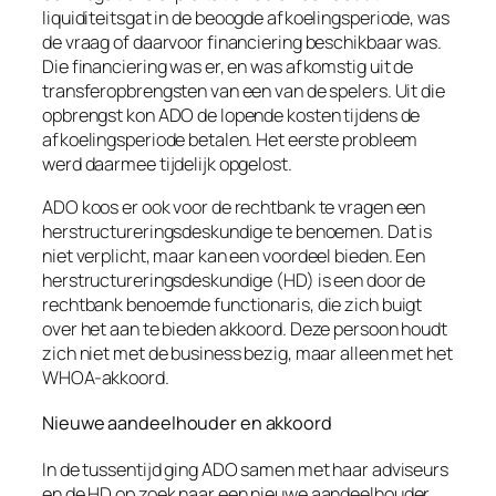
liquiditeitsgat in de beoogde afkoelingsperiode, was
de vraag of daarvoor financiering beschikbaar was.
Die financiering was er, en was afkomstig uit de
transferopbrengsten van een van de spelers. Uit die
opbrengst kon ADO de lopende kosten tijdens de
afkoelingsperiode betalen. Het eerste probleem
werd daarmee tijdelijk opgelost.
ADO koos er ook voor de rechtbank te vragen een
herstructureringsdeskundige te benoemen. Dat is
niet verplicht, maar kan een voordeel bieden. Een
herstructureringsdeskundige (HD) is een door de
rechtbank benoemde functionaris, die zich buigt
over het aan te bieden akkoord. Deze persoon houdt
zich niet met de business bezig, maar alleen met het
WHOA-akkoord.
Nieuwe aandeelhouder en akkoord
In de tussentijd ging ADO samen met haar adviseurs
en de HD op zoek naar een nieuwe aandeelhouder