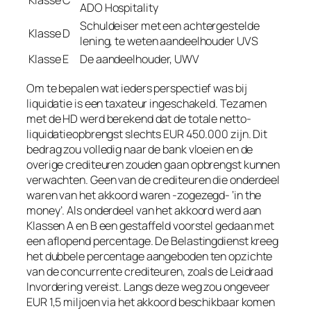
Klasse C
ADO Hospitality
Schuldeiser met een achtergestelde
Klasse D
lening, te weten aandeelhouder UVS
Klasse E
De aandeelhouder, UWV
Om te bepalen wat ieders perspectief was bij
liquidatie is een taxateur ingeschakeld. Tezamen
met de HD werd berekend dat de totale netto-
liquidatieopbrengst slechts EUR 450.000 zijn. Dit
bedrag zou volledig naar de bank vloeien en de
overige crediteuren zouden gaan opbrengst kunnen
verwachten. Geen van de crediteuren die onderdeel
waren van het akkoord waren -zogezegd- ‘in the
money’. Als onderdeel van het akkoord werd aan
Klassen A en B een gestaffeld voorstel gedaan met
een aflopend percentage. De Belastingdienst kreeg
het dubbele percentage aangeboden ten opzichte
van de concurrente crediteuren, zoals de Leidraad
Invordering vereist. Langs deze weg zou ongeveer
EUR 1,5 miljoen via het akkoord beschikbaar komen