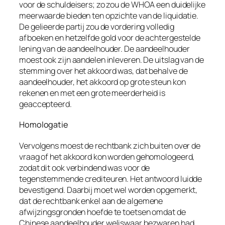
voor de schuldeisers; zo zou de WHOA een duidelijke
meerwaarde bieden ten opzichte van de liquidatie.
De gelieerde partij zou de vordering volledig
afboeken en hetzelfde gold voor de achtergestelde
lening van de aandeelhouder. De aandeelhouder
moest ook zijn aandelen inleveren. De uitslag van de
stemming over het akkoord was, dat behalve de
aandeelhouder, het akkoord op grote steun kon
rekenen en met een grote meerderheid is
geaccepteerd.
Homologatie
Vervolgens moest de rechtbank zich buiten over de
vraag of het akkoord kon worden gehomologeerd,
zodat dit ook verbindend was voor de
tegenstemmende crediteuren. Het antwoord luidde
bevestigend. Daarbij moet wel worden opgemerkt,
dat de rechtbank enkel aan de
algemene
afwijzingsgronden
hoefde te toetsen omdat de
Chinese aandeelhouder weliswaar bezwaren had