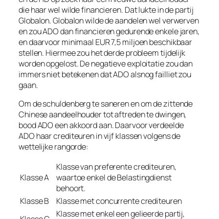
die haar wel wilde financieren. Dat lukte in de partij
Globalon. Globalon wilde de aandelen wel verwerven
en zou ADO dan financieren gedurende enkele jaren,
en daarvoor minimaal EUR 7,5 miljoen beschikbaar
stellen. Hiermee zou het derde probleem tijdelijk
worden opgelost. De negatieve exploitatie zou dan
immers niet betekenen dat ADO alsnog failliet zou
gaan.
Om de schuldenberg te saneren en om de zittende
Chinese aandeelhouder tot aftreden te dwingen,
bood ADO een akkoord aan. Daarvoor verdeelde
ADO haar crediteuren in vijf klassen volgens de
wettelijke rangorde:
Klasse van preferente crediteuren,
Klasse A
waartoe enkel de Belastingdienst
behoort.
Klasse B
Klasse met concurrente crediteuren
Klasse met enkel een gelieerde partij,