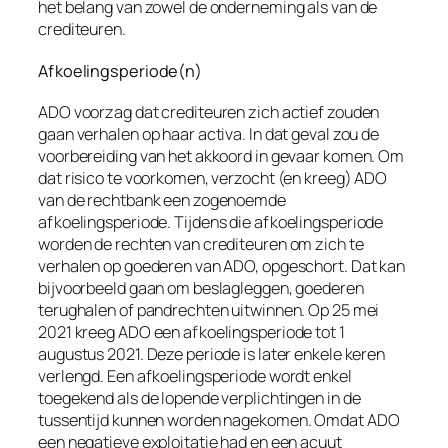
het belang van zowel de onderneming als van de
crediteuren.
Afkoelingsperiode(n)
ADO voorzag dat crediteuren zich actief zouden
gaan verhalen op haar activa. In dat geval zou de
voorbereiding van het akkoord in gevaar komen. Om
dat risico te voorkomen, verzocht (en kreeg) ADO
van de rechtbank een zogenoemde
afkoelingsperiode
. Tijdens die afkoelingsperiode
worden de rechten van crediteuren om zich te
verhalen op goederen van ADO, opgeschort. Dat kan
bijvoorbeeld gaan om beslagleggen, goederen
terughalen of pandrechten uitwinnen. Op 25 mei
2021 kreeg ADO een afkoelingsperiode tot 1
augustus 2021. Deze periode is later enkele keren
verlengd. Een afkoelingsperiode wordt enkel
toegekend als de lopende verplichtingen in de
tussentijd kunnen worden nagekomen. Omdat ADO
een negatieve exploitatie had en een acuut