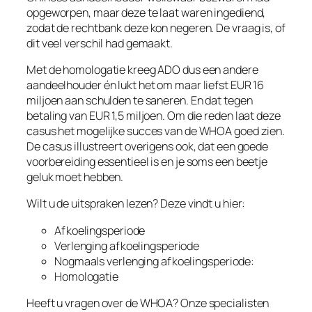
opgeworpen, maar deze te laat waren ingediend,
zodat de rechtbank deze kon negeren. De vraag is, of
dit veel verschil had gemaakt.
Met de homologatie kreeg ADO dus een andere
aandeelhouder én lukt het om maar liefst EUR 16
miljoen aan schulden te saneren. En dat tegen
betaling van EUR 1,5 miljoen. Om die reden laat deze
casus het mogelijke succes van de WHOA goed zien.
De casus illustreert overigens ook, dat een goede
voorbereiding essentieel is en je soms een beetje
geluk moet hebben.
Wilt u de uitspraken lezen? Deze vindt u hier:
Afkoelingsperiode
Verlenging afkoelingsperiode
Nogmaals verlenging afkoelingsperiode:
Homologatie
Heeft u vragen over de WHOA? Onze specialisten