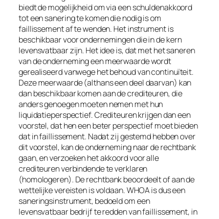
biedt de mogelijkheid om via een schuldenakkoord
tot een sanering te komen die nodig is om
faillissement af te wenden. Het instrument is
beschikbaar voor ondernemingen die in de kern
levensvatbaar zijn. Het idee is, dat met het saneren
van de onderneming een meerwaarde wordt
gerealiseerd vanwege het behoud van continuïteit.
Deze meerwaarde (althans een deel daarvan) kan
dan beschikbaar komen aan de crediteuren, die
anders genoegen moeten nemen met hun
liquidatieperspectief. Crediteuren krijgen dan een
voorstel, dat hen een beter perspectief moet bieden
dat in faillissement. Nadat zij gestemd hebben over
dit voorstel, kan de onderneming naar de rechtbank
gaan, en verzoeken het akkoord voor alle
crediteuren verbindende te verklaren
(
homologeren
). De rechtbank beoordeelt of aan de
wettelijke vereisten is voldaan. WHOA is dus een
saneringsinstrument, bedoeld om een
levensvatbaar bedrijf te redden van faillissement, in