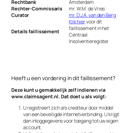
Rechtbank
Amsterdam
Rechter-Commissaris
mr. W.M. de Vries
Curator
mr. D.J.A. van den Berg
Klik hier
voor dit
faillissement in het
Details faillissement
Centraal
Insolventieregister
Heeft u een vordering in dit faillissement?
Deze kunt u gemakkelijk zelf indienen via
www.claimsagent.nl
. Dat doet u als volgt:
U registreert zich als crediteur door middel
van een beveiligde internetverbinding. U krijgt
dan inloggegevens voor toegang tot uw eigen
account.