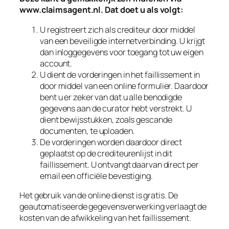
www.claimsagent.nl
. Dat doet u als volgt:
U registreert zich als crediteur door middel
van een beveiligde internetverbinding. U krijgt
dan inloggegevens voor toegang tot uw eigen
account.
U dient de vorderingen in het faillissement in
door middel van een online formulier. Daardoor
bent u er zeker van dat u alle benodigde
gegevens aan de curator hebt verstrekt. U
dient bewijsstukken, zoals gescande
documenten, te uploaden.
De vorderingen worden daardoor direct
geplaatst op de crediteurenlijst in dit
faillissement. U ontvangt daarvan direct per
email een officiële bevestiging.
Het gebruik van de online dienst is gratis. De
geautomatiseerde gegevensverwerking verlaagt de
kosten van de afwikkeling van het faillissement.