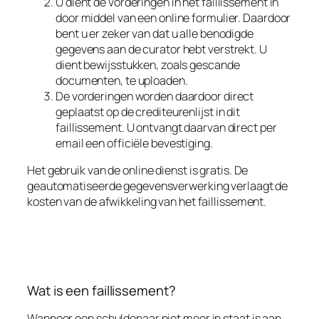
U dient de vorderingen in het faillissement in
door middel van een online formulier. Daardoor
bent u er zeker van dat u alle benodigde
gegevens aan de curator hebt verstrekt. U
dient bewijsstukken, zoals gescande
documenten, te uploaden.
De vorderingen worden daardoor direct
geplaatst op de crediteurenlijst in dit
faillissement. U ontvangt daarvan direct per
email een officiële bevestiging.
Het gebruik van de online dienst is gratis. De
geautomatiseerde gegevensverwerking verlaagt de
kosten van de afwikkeling van het faillissement.
Wat is een faillissement?
Wanneer een schuldenaar niet meer in staat is aan