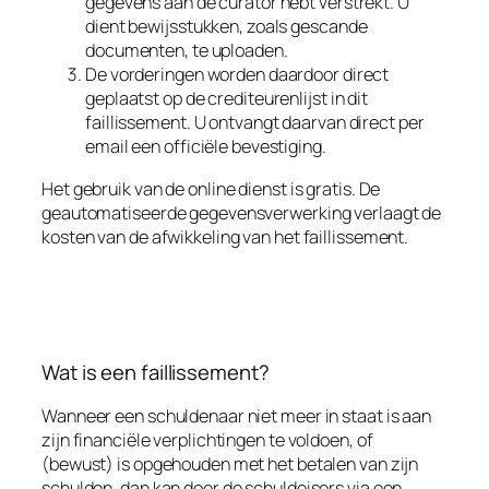
gegevens aan de curator hebt verstrekt. U
dient bewijsstukken, zoals gescande
documenten, te uploaden.
De vorderingen worden daardoor direct
geplaatst op de crediteurenlijst in dit
faillissement. U ontvangt daarvan direct per
email een officiële bevestiging.
Het gebruik van de online dienst is gratis. De
geautomatiseerde gegevensverwerking verlaagt de
kosten van de afwikkeling van het faillissement.
Wat is een faillissement?
Wanneer een schuldenaar niet meer in staat is aan
zijn financiële verplichtingen te voldoen, of
(bewust) is opgehouden met het betalen van zijn
schulden, dan kan door de schuldeisers via een