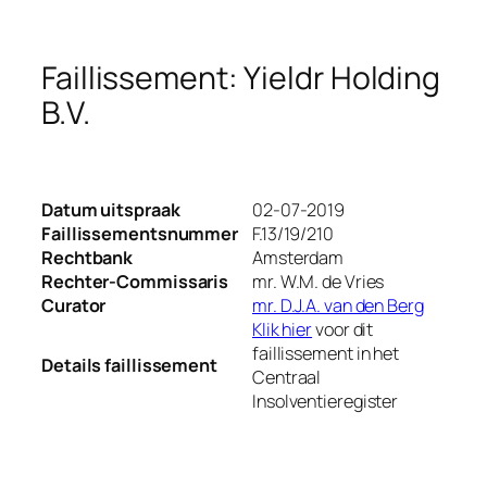
Faillissement: Yieldr Holding
B.V.
Datum uitspraak
02-07-2019
Faillissementsnummer
F.13/19/210
Rechtbank
Amsterdam
Rechter-Commissaris
mr. W.M. de Vries
Curator
mr. D.J.A. van den Berg
Klik hier
voor dit
faillissement in het
Details faillissement
Centraal
Insolventieregister