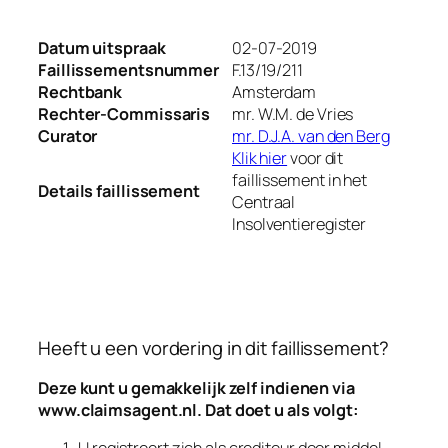
Datum uitspraak
02-07-2019
Faillissementsnummer
F.13/19/211
Rechtbank
Amsterdam
Rechter-Commissaris
mr. W.M. de Vries
Curator
mr. D.J.A. van den Berg
Klik hier
voor dit
faillissement in het
Details faillissement
Centraal
Insolventieregister
Heeft u een vordering in dit faillissement?
Deze kunt u gemakkelijk zelf indienen via
www.claimsagent.nl
. Dat doet u als volgt:
U registreert zich als crediteur door middel