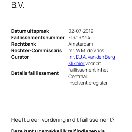
B.V.
Datum uitspraak
02-07-2019
Faillissementsnummer
F.13/19/214
Rechtbank
Amsterdam
Rechter-Commissaris
mr. W.M. de Vries
Curator
mr. D.J.A. van den Berg
Klik hier
voor dit
faillissement in het
Details faillissement
Centraal
Insolventieregister
Heeft u een vordering in dit faillissement?
Deze kunt u gemakkelijk zelf indienen via