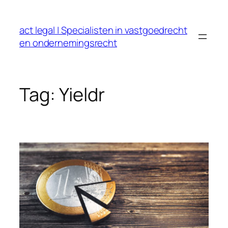
Ga
naar
act legal | Specialisten in vastgoedrecht
de
en ondernemingsrecht
inhoud
Tag:
Yieldr