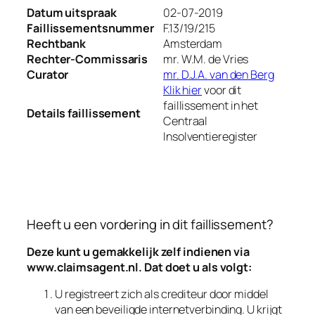
Datum uitspraak
02-07-2019
Faillissementsnummer
F.13/19/215
Rechtbank
Amsterdam
Rechter-Commissaris
mr. W.M. de Vries
Curator
mr. D.J.A. van den Berg
Klik hier
voor dit
faillissement in het
Details faillissement
Centraal
Insolventieregister
Heeft u een vordering in dit faillissement?
Deze kunt u gemakkelijk zelf indienen via
www.claimsagent.nl
. Dat doet u als volgt:
U registreert zich als crediteur door middel
van een beveiligde internetverbinding. U krijgt