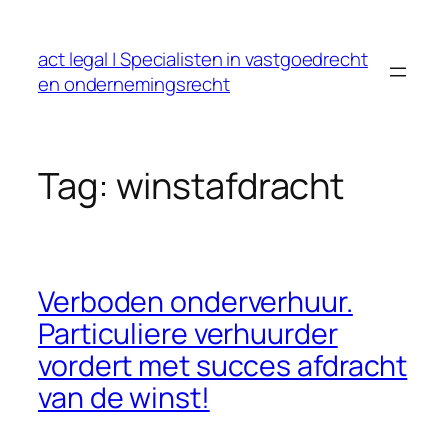
Ga
naar
act legal | Specialisten in vastgoedrecht
de
en ondernemingsrecht
inhoud
Tag:
winstafdracht
Verboden onderverhuur.
Particuliere verhuurder
vordert met succes afdracht
van de winst!