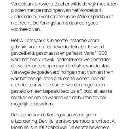
Vondelpark ontwierp. Zocher wilde de wijk mee laten
glooien met de rondingen van het Vondelpark.
Zodoende zijn veel straten in de Willemsparkbuurt
niet recht. De Koningslaan is daar een goed
voorbeeld van.
Het Willemspark is in eerste instantie vooral
gebruikt voor recreatieve doeleinden. Er werd
gevoetbald, geschaatst en gefietst. Vanaf 1900
werd het een villawijk, bedoeld voor welgestelden
die wilden ontsnappen aan de drukte van de stad.
Vanwege de goede verbindingen met tram en trein
was het een geliefde plek om te wonen. Aan de
architectuur van de huizen werden hoge eisen
gesteld om een bepaald (exclusief) publiek aan te
spreken en om de waarde van de huizen zoveel
mogelijk te bewaken.
De locatie aan de Koningslaan vormt geen
uitzondering. De villa is ontworpen door architect A.
Moen en is in 1912 gebouwd. De eerste bewoners