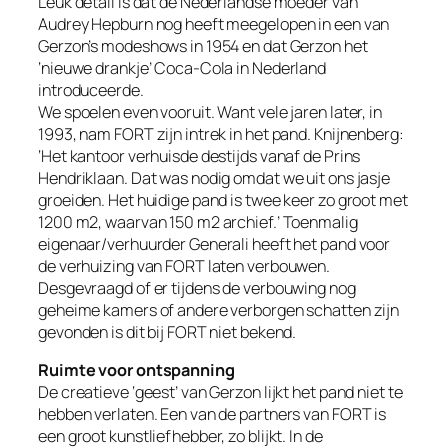
Leuk detail is dat de Nederlandse moeder van
Audrey Hepburn nog heeft meegelopen in een van
Gerzon’s modeshows in 1954 en dat Gerzon het
‘nieuwe drankje’ Coca-Cola in Nederland
introduceerde.
We spoelen even vooruit. Want vele jaren later, in
1993, nam FORT zijn intrek in het pand. Knijnenberg:
‘Het kantoor verhuisde destijds vanaf de Prins
Hendriklaan. Dat was nodig omdat we uit ons jasje
groeiden. Het huidige pand is twee keer zo groot met
1200 m2, waarvan 150 m2 archief.’ Toenmalig
eigenaar/verhuurder Generali heeft het pand voor
de verhuizing van FORT laten verbouwen.
Desgevraagd of er tijdens de verbouwing nog
geheime kamers of andere verborgen schatten zijn
gevonden is dit bij FORT niet bekend.
Ruimte voor ontspanning
De creatieve ‘geest’ van Gerzon lijkt het pand niet te
hebben verlaten. Een van de partners van FORT is
een groot kunstliefhebber, zo blijkt. In de