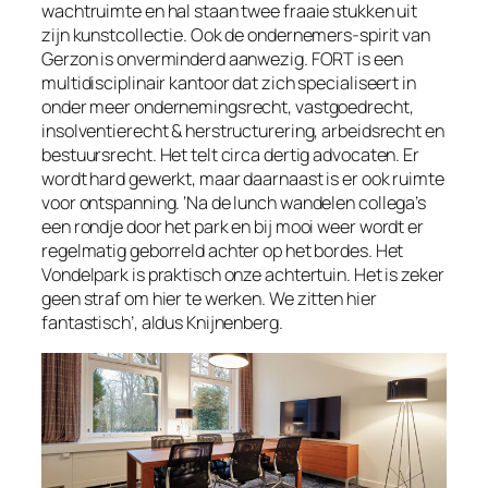
wachtruimte en hal staan twee fraaie stukken uit
zijn kunstcollectie. Ook de ondernemers-spirit van
Gerzon is onverminderd aanwezig. FORT is een
multidisciplinair kantoor dat zich specialiseert in
onder meer ondernemingsrecht, vastgoedrecht,
insolventierecht & herstructurering, arbeidsrecht en
bestuursrecht. Het telt circa dertig advocaten. Er
wordt hard gewerkt, maar daarnaast is er ook ruimte
voor ontspanning. ‘Na de lunch wandelen collega’s
een rondje door het park en bij mooi weer wordt er
regelmatig geborreld achter op het bordes. Het
Vondelpark is praktisch onze achtertuin. Het is zeker
geen straf om hier te werken. We zitten hier
fantastisch’, aldus Knijnenberg.