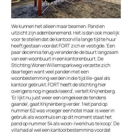
We kunnen het alleen maar beamen. Pand en
uitzicht zijn adembenemend. Het is dan ook moeilijk
voor te stellen dat de kantoorvilla lange tijd te huur
heeft gestaan voordat FORT zich er vestigde. ‘Een
paar decennia terug veranderde de buurt langzaam
van een woonbuurt in een kantorenbuurt. De
Stichting Wonen Willemsparkweg verzette zich
daartegen want veel panden met een
woonbestemming werden in die tijd ille-gaal als
kantoor gebruikt. FORT heeft de stichting hier
overigens nog in geadviseerd’, vertelt Knijnenberg.
‘Er lijkt nu juist weer een omgekeerde tendens
gaande’, gaat Knijnenberg verder. ‘Het pand op
nummer 62 was vroeger een hotel maar is weer in
gebruik als woonhuis en op dit moment staat het
pand op nummer 54 als woon-/werkhuis te koop’. De
villa had al wel een kantoorbestemming voordat