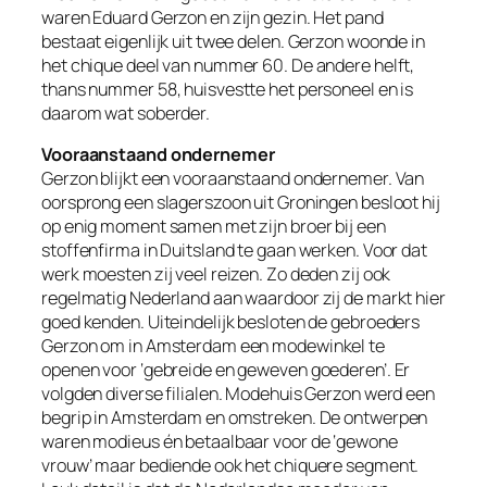
waren Eduard Gerzon en zijn gezin. Het pand
bestaat eigenlijk uit twee delen. Gerzon woonde in
het chique deel van nummer 60. De andere helft,
thans nummer 58, huisvestte het personeel en is
daarom wat soberder.
Vooraanstaand ondernemer
Gerzon blijkt een vooraanstaand ondernemer. Van
oorsprong een slagerszoon uit Groningen besloot hij
op enig moment samen met zijn broer bij een
stoffenfirma in Duitsland te gaan werken. Voor dat
werk moesten zij veel reizen. Zo deden zij ook
regelmatig Nederland aan waardoor zij de markt hier
goed kenden. Uiteindelijk besloten de gebroeders
Gerzon om in Amsterdam een modewinkel te
openen voor ‘gebreide en geweven goederen’. Er
volgden diverse filialen. Modehuis Gerzon werd een
begrip in Amsterdam en omstreken. De ontwerpen
waren modieus én betaalbaar voor de ‘gewone
vrouw’ maar bediende ook het chiquere segment.