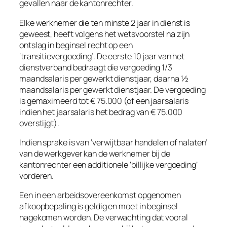
gevallen naar de kantonrechter.
Elke werknemer die ten minste 2 jaar in dienst is
geweest, heeft volgens het wetsvoorstel na zijn
ontslag in beginsel recht op een
‘transitievergoeding’. De eerste 10 jaar van het
dienstverband bedraagt die vergoeding 1/3
maandsalaris per gewerkt dienstjaar, daarna ½
maandsalaris per gewerkt dienstjaar. De vergoeding
is gemaximeerd tot € 75.000 (of een jaarsalaris
indien het jaarsalaris het bedrag van € 75.000
overstijgt).
Indien sprake is van
‘verwijtbaar handelen of nalaten’
van de werkgever kan de werknemer bij de
kantonrechter een additionele ‘billijke vergoeding’
vorderen.
Een in een arbeidsovereenkomst opgenomen
afkoopbepaling is geldig en moet in beginsel
nagekomen worden. De verwachting dat vooral