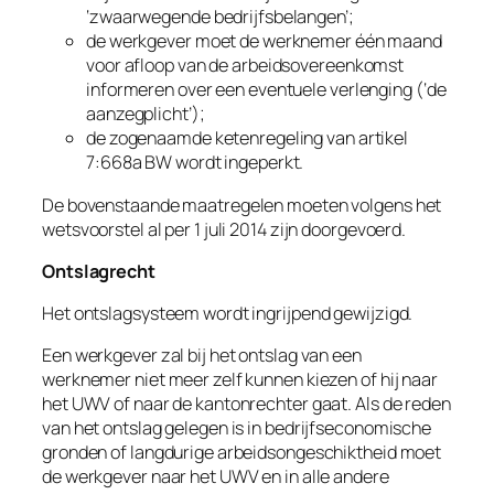
‘zwaarwegende bedrijfsbelangen’
;
de werkgever moet de werknemer één maand
voor afloop van de arbeidsovereenkomst
informeren over een eventuele verlenging (‘de
aanzegplicht’);
de zogenaamde ketenregeling van artikel
7:668a BW wordt ingeperkt.
De bovenstaande maatregelen moeten volgens het
wetsvoorstel al per 1 juli 2014 zijn doorgevoerd.
Ontslagrecht
Het ontslagsysteem wordt ingrijpend gewijzigd.
Een werkgever zal bij het ontslag van een
werknemer niet meer zelf kunnen kiezen of hij naar
het UWV of naar de kantonrechter gaat. Als de reden
van het ontslag gelegen is in bedrijfseconomische
gronden of langdurige arbeidsongeschiktheid moet
de werkgever naar het UWV en in alle andere