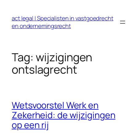
Ga
naar
act legal | Specialisten in vastgoedrecht
de
en ondernemingsrecht
inhoud
Tag:
wijzigingen
ontslagrecht
Wetsvoorstel Werk en
Zekerheid: de wijzigingen
op een rij