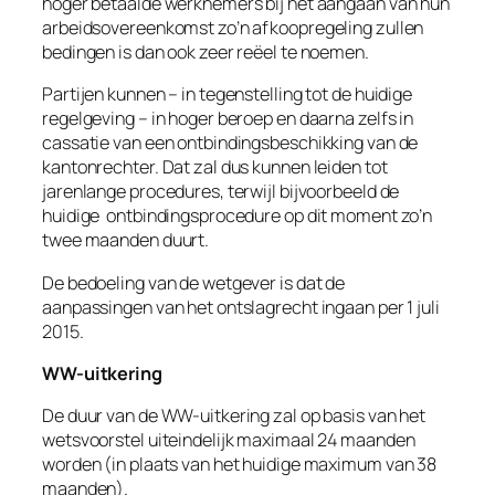
hoger betaalde werknemers bij het aangaan van hun
arbeidsovereenkomst zo’n afkoopregeling zullen
bedingen is dan ook zeer reëel te noemen.
Partijen kunnen – in tegenstelling tot de huidige
regelgeving – in hoger beroep en daarna zelfs in
cassatie van een ontbindingsbeschikking van de
kantonrechter. Dat zal dus kunnen leiden tot
jarenlange procedures, terwijl bijvoorbeeld de
huidige ontbindingsprocedure op dit moment zo’n
twee maanden duurt.
De bedoeling van de wetgever is dat de
aanpassingen van het ontslagrecht ingaan per 1 juli
2015.
WW-uitkering
De duur van de WW-uitkering zal op basis van het
wetsvoorstel uiteindelijk maximaal 24 maanden
worden (in plaats van het huidige maximum van 38
maanden).