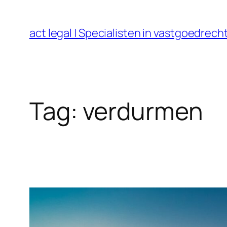
Ga
naar
act legal | Specialisten in vastgoedre
de
inhoud
Tag:
verdurmen