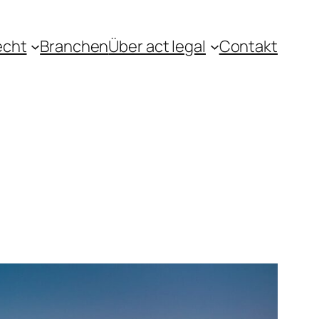
echt
Branchen
Über act legal
Contakt