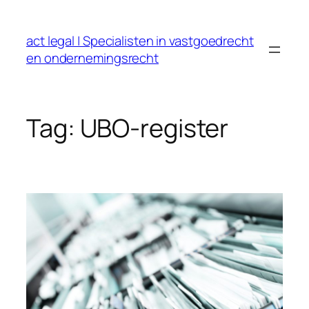
Ga
naar
act legal | Specialisten in vastgoedrecht
de
en ondernemingsrecht
inhoud
Tag:
UBO-register