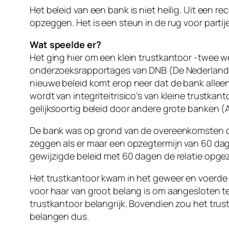
Het beleid van een bank is niet heilig. Uit een r
opzeggen. Het is een steun in de rug voor part
Wat speelde er?
Het ging hier om een klein trustkantoor -twee we
onderzoeksrapportages van DNB (De Nederlandse B
nieuwe beleid komt erop neer dat de bank alleen 
wordt van integriteitrisico’s van kleine trustk
gelijksoortig beleid door andere grote banken
De bank was op grond van de overeenkomsten d
zeggen als er maar een opzegtermijn van 60 dag
gewijzigde beleid met 60 dagen de relatie opge
Het trustkantoor kwam in het geweer en voerde a
voor haar van groot belang is om aangesloten te z
trustkantoor belangrijk. Bovendien zou het trust
belangen dus.