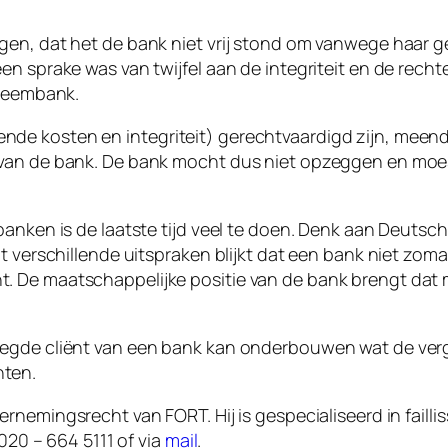
en, dat het de bank niet vrij stond om vanwege haar ge
en sprake was van twijfel aan de integriteit en de rec
steembank.
e kosten en integriteit) gerechtvaardigd zijn, meende
van de bank. De bank mocht dus niet opzeggen en moest
banken is de laatste tijd veel te doen. Denk aan Deutsch
it verschillende uitspraken blijkt dat een bank niet z
 De maatschappelijke positie van de bank brengt dat m
zegde cliënt van een bank kan onderbouwen wat de verg
hten.
nemingsrecht van FORT. Hij is gespecialiseerd in failli
 020 – 664 5111 of via
mail
.