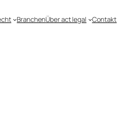
echt
Branchen
Über act legal
Contakt