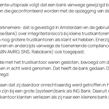
ecente uitspraak volgt dat een bank vanwege gewijzigd be
ijen die geconfronteerd worden met de opzegging van de
rknemers- dat is gevestigd in Amsterdam en de gebruikel
ank) over integriteitsrisico’s bij kleine trustkantoren
nog grotere trustkantoren als klant wil hebben. Enerzij
antoren en anderzijds vanwege de toenemende compliancek
 (ABN AMRO, SNS, Rabobank) ook toegepast.
ie met het trustkantoor waren gesloten, bevoegd om 
en in acht werd genomen. Dat heeft de bank gedaan. D
zegd.
an dat zij daardoor onrechtvaardig werd getroffen in h
ijn bij een grote (systeem)bank als ING Bank. Daaruit ont
kantoor klanten verliezen als zij naar een kleinere ban