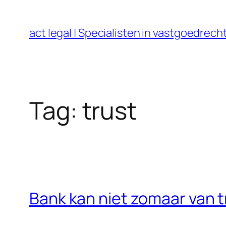
Ga
naar
act legal | Specialisten in vastgoedre
de
inhoud
Tag:
trust
Bank kan niet zomaar van t