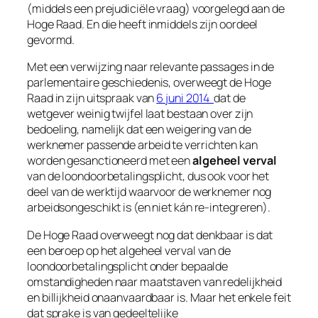
(middels een prejudiciële vraag) voorgelegd aan de
Hoge Raad. En die heeft inmiddels zijn oordeel
gevormd.
Met een verwijzing naar relevante passages in de
parlementaire geschiedenis, overweegt de Hoge
Raad in zijn uitspraak van
6 juni 2014
dat de
wetgever weinig twijfel laat bestaan over zijn
bedoeling, namelijk dat een weigering van de
werknemer passende arbeid te verrichten kan
worden gesanctioneerd met een
algeheel verval
van de loondoorbetalingsplicht, dus ook voor het
deel van de werktijd waarvoor de werknemer nog
arbeidsongeschikt is (en niet kán re-integreren).
De Hoge Raad overweegt nog dat denkbaar is dat
een beroep op het algeheel verval van de
loondoorbetalingsplicht onder bepaalde
omstandigheden naar maatstaven van redelijkheid
en billijkheid onaanvaardbaar is. Maar het enkele feit
dat sprake is van gedeeltelijke