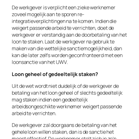
De werkgever is verplicht een zieke werknemer
zoveel mogelijk aan te sporen re-
integratieverplichtingen na te komen. Indien die
weigert passende arbeid te verrichten, doet de
werkgever er verstandig aan de doorbetaling van het
loon te staken. Laat de werkgever na gebruik te
maken van die wettelijke sanctiemogelijkheid, dan
kan die later zelfs worden geconfronteerd met een
loonsanctie van het UWV.
Loon geheel of gedeeltelijk staken?
Uit de wet wordt niet duidelijk of de werkgever de
betaling van het loon geheel of slechts gedeeltelijk
mag staken indien een gedeeltelijk
arbeidsongeschikte werknemer weigert passende
arbeid te verrichten.
De werkgever zal doorgaans de betaling van het
gehele loon willen staken, dan is de sanctie het
meest effectief. De werknemer stelt zich in zo’n