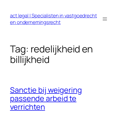
Ga
naar
act legal | Specialisten in vastgoedrecht
de
en ondernemingsrecht
inhoud
Tag:
redelijkheid en
billijkheid
Sanctie bij weigering
passende arbeid te
verrichten