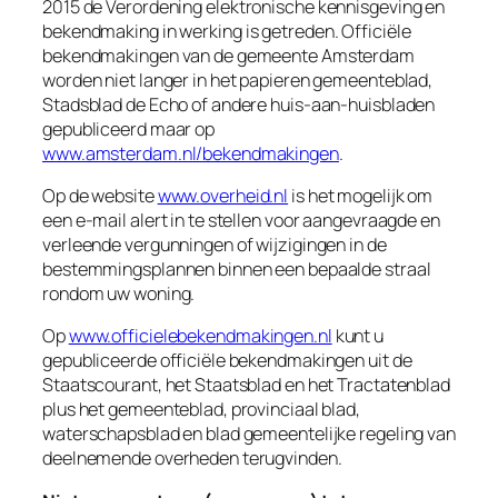
2015 de
Verordening elektronische kennisgeving en
bekendmaking
in werking is getreden. Officiële
bekendmakingen van de gemeente Amsterdam
worden niet langer in het papieren gemeenteblad,
Stadsblad de Echo of andere huis-aan-huisbladen
gepubliceerd maar op
www.amsterdam.nl/bekendmakingen
.
Op de website
www.overheid.nl
is het mogelijk om
een e-mail alert in te stellen voor aangevraagde en
verleende vergunningen of wijzigingen in de
bestemmingsplannen binnen een bepaalde straal
rondom uw woning.
Op
www.officielebekendmakingen.nl
kunt u
gepubliceerde officiële bekendmakingen uit de
Staatscourant, het Staatsblad en het Tractatenblad
plus het gemeenteblad, provinciaal blad,
waterschapsblad en blad gemeentelijke regeling van
deelnemende overheden terugvinden.