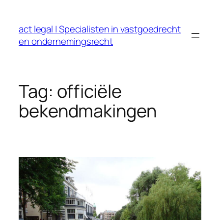
Ga
naar
act legal | Specialisten in vastgoedrecht
de
en ondernemingsrecht
inhoud
Tag:
officiële
bekendmakingen