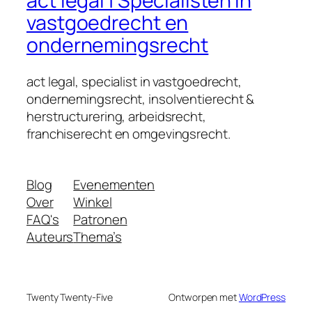
act legal | Specialisten in
vastgoedrecht en
ondernemingsrecht
act legal, specialist in vastgoedrecht,
ondernemingsrecht, insolventierecht &
herstructurering, arbeidsrecht,
franchiserecht en omgevingsrecht.
Blog
Evenementen
Over
Winkel
FAQ's
Patronen
Auteurs
Thema’s
Twenty Twenty-Five
Ontworpen met
WordPress