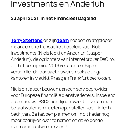
Investments en Anderluh
23 april 2021, in het Financieel Dagblad
Terry Steffens
en zijn
team
hebben de afgelopen
maanden drie transacties begeleid voor Nola
Investments (Niels Klok) en Anderluh (Jasper
Anderluh), de oprichters van internetbroker DeGiro,
die het bedrijf eind 2019 verkochten. Bij de
verschillende transacties waren ook act legal
kantoren in Madrid, Praag en Frankfurt betrokken.
Niels en Jasper bouwen aan een serviceprovider
voor Europese financiële dienstverleners, inspelend
op de nieuwe PSD2 richtlijnen, waarbij banken hun
betaalsystemen moeten openstellen voor fintech
bedrijven. Ze hebben plannen om in dit kader nog
meer bedrijven over te nemen en de volgende
overname is alweer in zicht!