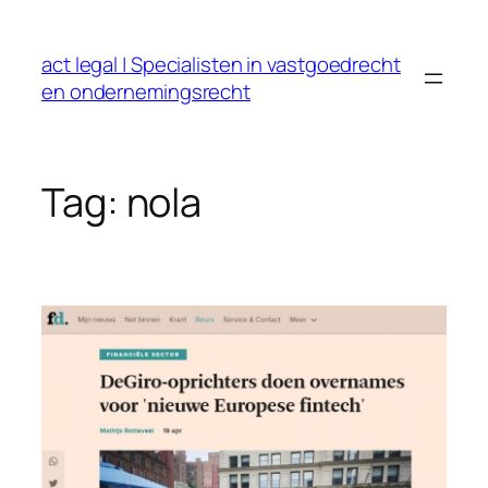
Ga
naar
act legal | Specialisten in vastgoedrecht
de
en ondernemingsrecht
inhoud
Tag:
nola