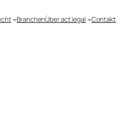
echt
Branchen
Über act legal
Contakt