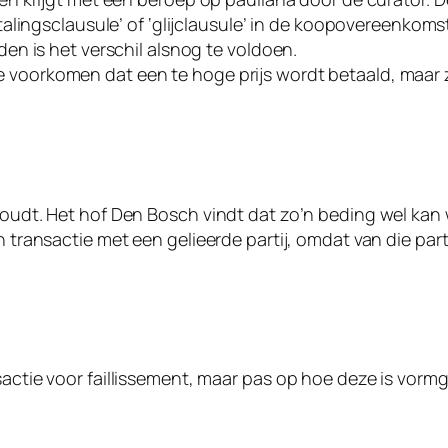
gsclausule’ of ‘glijclausule’ in de koopovereenkomst. 
uden is het verschil alsnog te voldoen.
 voorkomen dat een te hoge prijs wordt betaald, maar z
 houdt. Het hof Den Bosch vindt dat zo’n beding wel ka
en transactie met een gelieerde partij, omdat van die p
sactie voor faillissement, maar pas op hoe deze is vorm