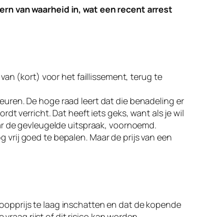
ern van waarheid in, wat een recent arrest
an (kort) voor het faillissement, terug te
uren. De hoge raad leert dat die benadeling er
t verricht. Dat heeft iets geks, want als je wil
ar de gevleugelde uitspraak, voornoemd.
og vrij goed te bepalen. Maar de prijs van een
e koopprijs te laag inschatten en dat de kopende
 vraag rijst of dit risico kan worden