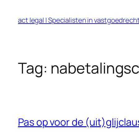
Ga
naar
act legal | Specialisten in vastgoedre
de
inhoud
Tag:
nabetalingsc
Pas op voor de (uit)glijclau