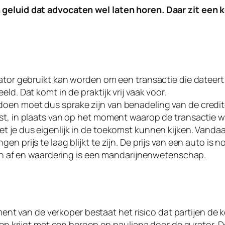
 geluid dat advocaten wel laten horen. Daar zit een k
ator gebruikt kan worden om een transactie die dateert v
ld. Dat komt in de praktijk vrij vaak voor.
oen moet dus sprake zijn van benadeling van de credite
t, in plaats van op het moment waarop de transactie word
t je dus eigenlijk in de toekomst kunnen kijken. Vanda
 prijs te laag blijkt te zijn. De prijs van een auto is n
oren af en waardering is een mandarijnenwetenschap.
sement van de verkoper bestaat het risico dat partijen d
ken krijgt met een beroep op pauliana door de curator. De