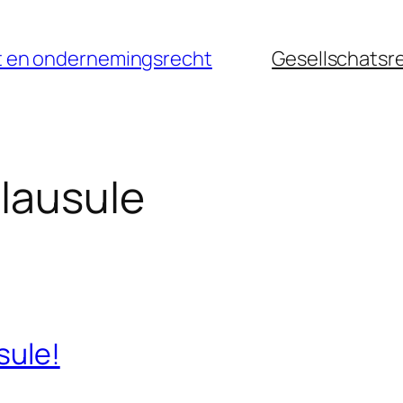
cht en ondernemingsrecht
Gesellschatsr
lausule
sule!