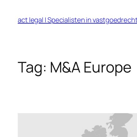
Ga
naar
act legal | Specialisten in vastgoedre
de
inhoud
Tag:
M&A Europe