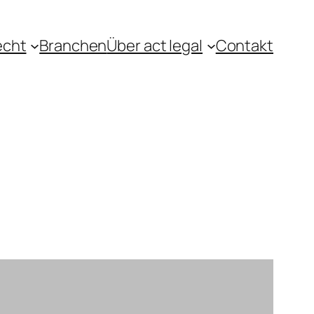
echt
Branchen
Über act legal
Contakt