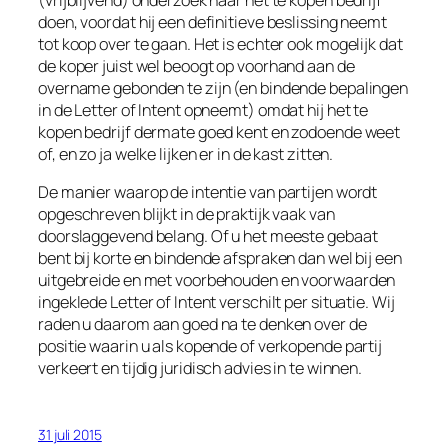
doen, voordat hij een definitieve beslissing neemt
tot koop over te gaan. Het is echter ook mogelijk dat
de koper juist wel beoogt op voorhand aan de
overname gebonden te zijn (en bindende bepalingen
in de Letter of Intent opneemt) omdat hij het te
kopen bedrijf dermate goed kent en zodoende weet
of, en zo ja welke lijken er in de kast zitten.
De manier waarop de intentie van partijen wordt
opgeschreven blijkt in de praktijk vaak van
doorslaggevend belang. Of u het meeste gebaat
bent bij korte en bindende afspraken dan wel bij een
uitgebreide en met voorbehouden en voorwaarden
ingeklede Letter of Intent verschilt per situatie. Wij
raden u daarom aan goed na te denken over de
positie waarin u als kopende of verkopende partij
verkeert en tijdig juridisch advies in te winnen.
31 juli 2015