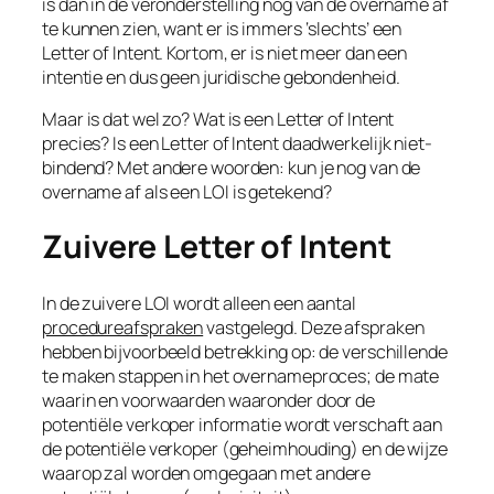
is dan in de veronderstelling nog van de overname af
te kunnen zien, want er is immers ‘slechts’ een
Letter of Intent
. Kortom, er is niet meer dan een
intentie en dus geen juridische gebondenheid.
Maar is dat wel zo? Wat is een
Letter of Intent
precies? Is een
Letter of Intent
daadwerkelijk niet-
bindend? Met andere woorden: kun je nog van de
overname af als een
LOI
is getekend?
Zuivere Letter of Intent
In de zuivere
LOI
wordt alleen een aantal
procedureafspraken
vastgelegd. Deze afspraken
hebben bijvoorbeeld betrekking op: de verschillende
te maken stappen in het overnameproces; de mate
waarin en voorwaarden waaronder door de
potentiële verkoper informatie wordt verschaft aan
de potentiële verkoper (geheimhouding) en de wijze
waarop zal worden omgegaan met andere