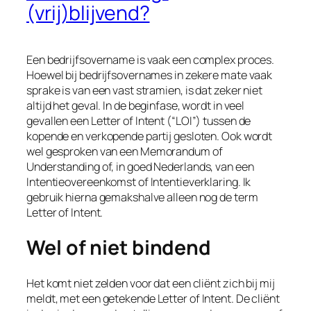
(vrij)blijvend?
Een bedrijfsovername is vaak een complex proces.
Hoewel bij bedrijfsovernames in zekere mate vaak
sprake is van een vast stramien, is dat zeker niet
altijd het geval. In de beginfase, wordt in veel
gevallen een
Letter of Intent
(“LOI”) tussen de
kopende en verkopende partij gesloten. Ook wordt
wel gesproken van een
Memorandum of
Understanding
of, in goed Nederlands, van een
Intentieovereenkomst of Intentieverklaring. Ik
gebruik hierna gemakshalve alleen nog de term
Letter of Intent
.
Wel of niet bindend
Het komt niet zelden voor dat een cliënt zich bij mij
meldt, met een getekende
Letter of Intent
. De cliënt