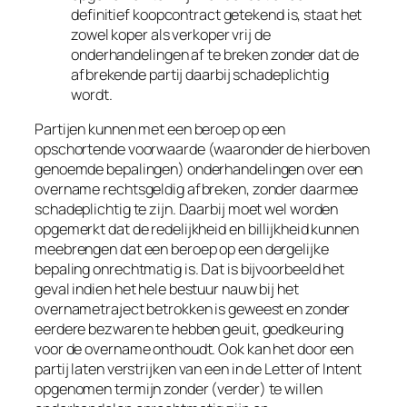
definitief koopcontract getekend is, staat het
zowel koper als verkoper vrij de
onderhandelingen af te breken zonder dat de
afbrekende partij daarbij schadeplichtig
wordt.
Partijen kunnen met een beroep op een
opschortende voorwaarde (waaronder de hierboven
genoemde bepalingen) onderhandelingen over een
overname rechtsgeldig afbreken, zonder daarmee
schadeplichtig te zijn. Daarbij moet wel worden
opgemerkt dat de redelijkheid en billijkheid kunnen
meebrengen dat een beroep op een dergelijke
bepaling onrechtmatig is. Dat is bijvoorbeeld het
geval indien het hele bestuur nauw bij het
overnametraject betrokken is geweest en zonder
eerdere bezwaren te hebben geuit, goedkeuring
voor de overname onthoudt. Ook kan het door een
partij laten verstrijken van een in de Letter of Intent
opgenomen termijn zonder (verder) te willen