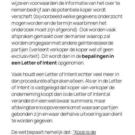
wijze en voorwaarden de informatie van het over te
nemen bedrijf aan de potentiele koper wordt
verschaft (bijvoorbeeld welke gegevens onderzocht
mogen worden en de termijn waarbinnen het
onderzoek moet zijn afgerond). Ook worden vaak
afspraken gemaakt over de manier waarop zal
worden omgegaan met andere geïnteresseerde
partijen (verleent verkoper de koper wel of geen
exclusiviteit). Dit wordt dan in de
bepalingen in
een Letter of Intent
opgenomen.
Vaak houdt een Letter of Intent echter veel meer in
dan procedurele afspraken alleen. Als er in de Letter
of Intent is vastgelegd dat koper van verkoper de
onderneming koopt dan is de Letter of Intent al
veranderd in een weliswaar summiere, maar
afdwingbare koopovereenkomst waaraan partijen
gebonden zijn en waar derhalve uitvoering aan dient
te worden gegeven.
De wet bepaalt namelijk dat:
“Koop is de