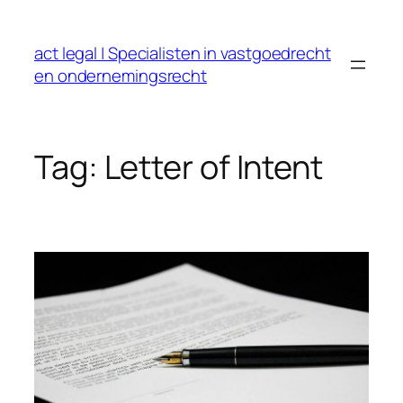
Ga
naar
act legal | Specialisten in vastgoedrecht
de
en ondernemingsrecht
inhoud
Tag:
Letter of Intent