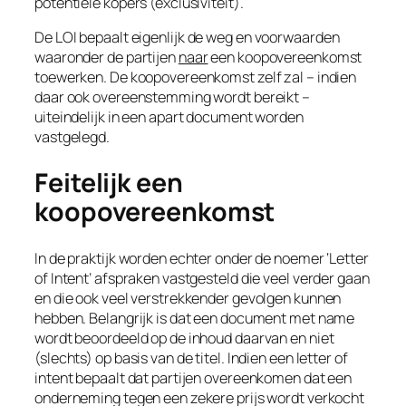
potentiële kopers (exclusiviteit).
De
LOI
bepaalt eigenlijk de weg en voorwaarden
waaronder de partijen
naar
een koopovereenkomst
toewerken. De koopovereenkomst zelf zal – indien
daar ook overeenstemming wordt bereikt –
uiteindelijk in een apart document worden
vastgelegd.
Feitelijk een
koopovereenkomst
In de praktijk worden echter onder de noemer ‘Letter
of Intent’ afspraken vastgesteld die veel verder gaan
en die ook veel verstrekkender gevolgen kunnen
hebben. Belangrijk is dat een document met name
wordt beoordeeld op de inhoud daarvan en niet
(slechts) op basis van de titel. Indien een letter of
intent bepaalt dat partijen overeenkomen dat een
onderneming tegen een zekere prijs wordt verkocht