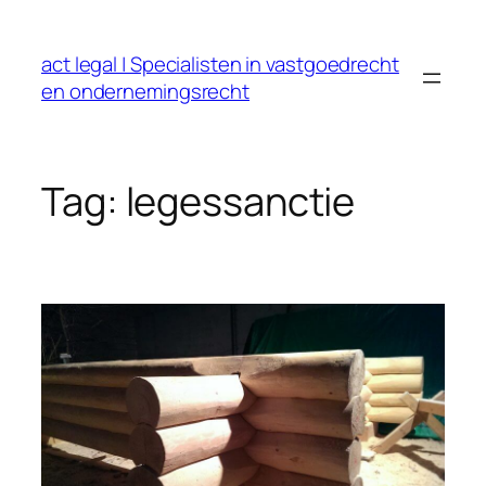
Ga
naar
act legal | Specialisten in vastgoedrecht
de
en ondernemingsrecht
inhoud
Tag:
legessanctie