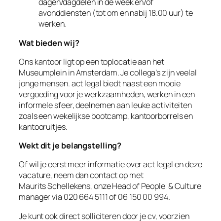
dagen/dagdelen in de week en/of
avonddiensten (tot om en nabij 18.00 uur) te
werken.
Wat bieden wij?
Ons kantoor ligt op een toplocatie aan het
Museumplein in Amsterdam. Je collega’s zijn veelal
jonge mensen. act legal biedt naast een mooie
vergoeding voor je werkzaamheden, werken in een
informele sfeer, deelnemen aan leuke activiteiten
zoals een wekelijkse bootcamp, kantoorborrels en
kantooruitjes.
Wekt dit je belangstelling?
Of wil je eerst meer informatie over act legal en deze
vacature, neem dan contact op met
Maurits Schellekens, onze Head of People & Culture
manager via 020 664 5111 of 06 150 00 994.
Je kunt ook direct solliciteren door je cv, voorzien