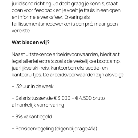
juridische richting. Je deelt graag je kennis, staat
open voor feedback en je voelt je thuis in een open
en informele werksfeer. Ervaring als
faillissementsmedewerker is een pré, maar geen
vereiste.
Wat bieden wij?
Naast uitstekende arbeidsvoorwaarden, biedt act
legal allerlei extra’s zoals de wekelijkse bootcamp,
jaarlijkse ski-reis, kantoorborrels, sectie- en
kantooruitjes. De arbeidsvoorwaarden zijn als volgt:
– 32 uur in de week
– Salaris tussen de € 3.000 – € 4.500 bruto
afhankelijk van ervaring
– 8% vakantiegeld
– Pensioenregeling (eigen bijdrage 4%)