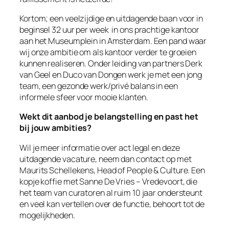
Kortom; een veelzijdige en uitdagende baan voor in
beginsel 32 uur per week in ons prachtige kantoor
aan het Museumplein in Amsterdam. Een pand waar
wij onze ambitie om als kantoor verder te groeien
kunnen realiseren. Onder leiding van partners Derk
van Geel en Duco van Dongen werk je met een jong
team, een gezonde werk/privé balans in een
informele sfeer voor mooie klanten.
Wekt dit aanbod je belangstelling en past het
bij jouw ambities?
Wil je meer informatie over act legal en deze
uitdagende vacature, neem dan contact op met
Maurits Schellekens, Head of People & Culture. Een
kopje koffie met Sanne De Vries – Vredevoort, die
het team van curatoren al ruim 10 jaar ondersteunt
en veel kan vertellen over de functie, behoort tot de
mogelijkheden.