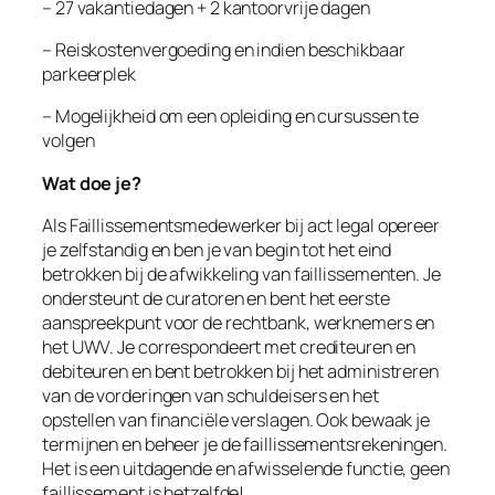
– 27 vakantiedagen + 2 kantoorvrije dagen
– Reiskostenvergoeding en indien beschikbaar
parkeerplek
– Mogelijkheid om een opleiding en cursussen te
volgen
Wat doe je?
Als Faillissementsmedewerker bij act legal opereer
je zelfstandig en ben je van begin tot het eind
betrokken bij de afwikkeling van faillissementen. Je
ondersteunt de curatoren en bent het eerste
aanspreekpunt voor de rechtbank, werknemers en
het UWV. Je correspondeert met crediteuren en
debiteuren en bent betrokken bij het administreren
van de vorderingen van schuldeisers en het
opstellen van financiële verslagen. Ook bewaak je
termijnen en beheer je de faillissementsrekeningen.
Het is een uitdagende en afwisselende functie, geen
faillissement is hetzelfde!