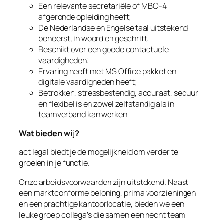
Een relevante secretariële of MBO-4
afgeronde opleiding heeft;
De Nederlandse en Engelse taal uitstekend
beheerst, in woord en geschrift;
Beschikt over een goede contactuele
vaardigheden;
Ervaring heeft met MS Office pakket en
digitale vaardigheden heeft;
Betrokken, stressbestendig, accuraat, secuur
en flexibel is en zowel zelfstandig als in
teamverband kan werken
Wat bieden wij?
act legal biedt je de mogelijkheid om verder te
groeien in je functie.
Onze arbeidsvoorwaarden zijn uitstekend. Naast
een marktconforme beloning, prima voorzieningen
en een prachtige kantoorlocatie, bieden we een
leuke groep collega’s die samen een hecht team