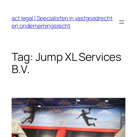
Ga
naar
act legal | Specialisten in vastgoedrecht
de
en ondernemingsrecht
inhoud
Tag:
Jump XL Services
B.V.