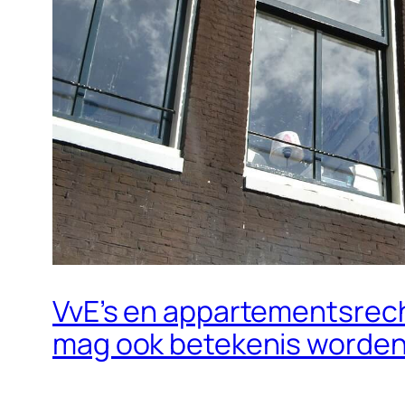
VvE’s en appartementsrecht
mag ook betekenis worden t