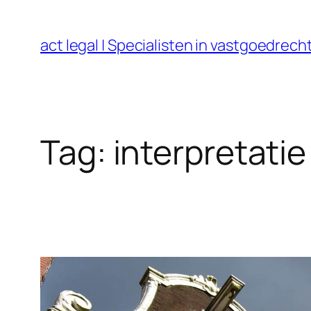
Ga
naar
act legal | Specialisten in vastgoedre
de
inhoud
Tag:
interpretatie