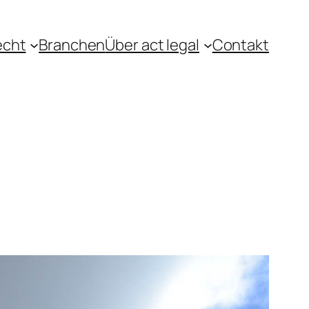
echt
Branchen
Über act legal
Contakt