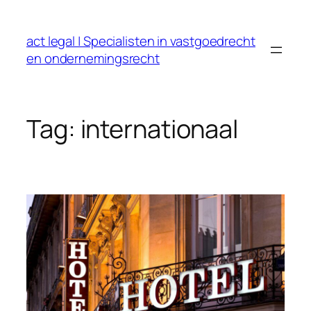
Ga
naar
act legal | Specialisten in vastgoedrecht
de
en ondernemingsrecht
inhoud
Tag:
internationaal