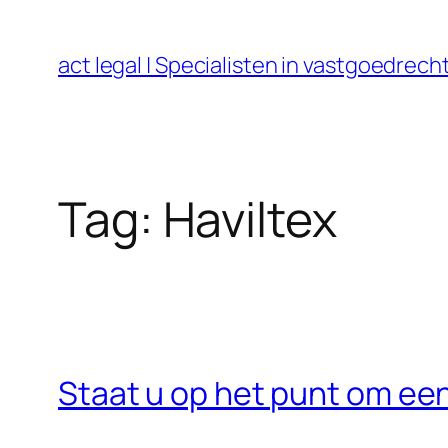
Ga
naar
act legal | Specialisten in vastgoedre
de
inhoud
Tag:
Haviltex
Staat u op het punt om een