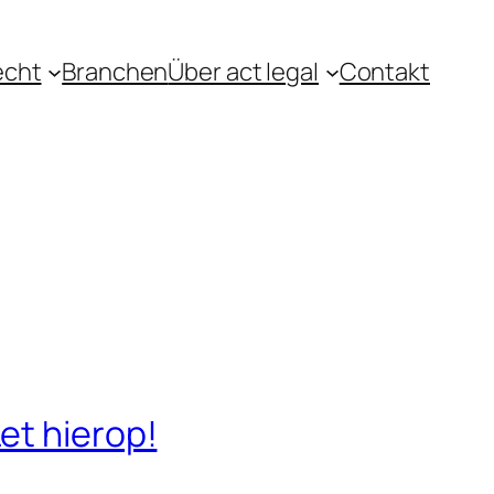
echt
Branchen
Über act legal
Contakt
et hierop!