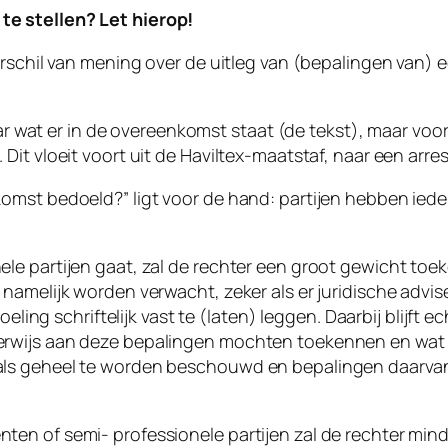
e stellen? Let hierop!
erschil van mening over de uitleg van (bepalingen van)
naar wat er in de overeenkomst staat (de tekst), maar vo
Dit vloeit voort uit de
Haviltex
-maatstaf, naar een arres
mst bedoeld?” ligt voor de hand: partijen hebben ieder
ele partijen gaat, zal de rechter een groot gewicht t
namelijk worden verwacht, zeker als er juridische advis
eling schriftelijk vast te (laten) leggen. Daarbij blijft 
rwijs aan deze bepalingen mochten toekennen en wat z
 als geheel te worden beschouwd en bepalingen daarv
n of semi- professionele partijen zal de rechter minder