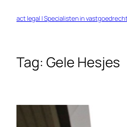
Ga
naar
act legal | Specialisten in vastgoedre
de
inhoud
Tag:
Gele Hesjes