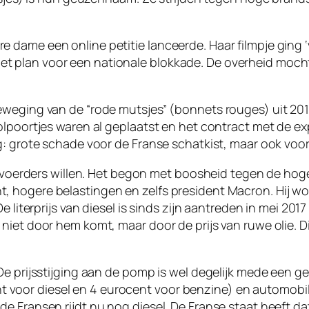
ame een online petitie lanceerde. Haar filmpje ging ‘vi
 plan voor een nationale blokkade. De overheid mocht 
eweging van de “rode mutsjes” (bonnets rouges) uit 201
olpoortjes waren al geplaatst en het contract met de ex
g: grote schade voor de Franse schatkist, maar ook voor
tievoerders willen. Het begon met boosheid tegen de hog
 hogere belastingen en zelfs president Macron. Hij wor
 literprijs van diesel is sinds zijn aantreden in mei 201
niet door hem komt, maar door de prijs van ruwe olie. D
De prijsstijging aan de pomp is wel degelijk mede een g
cent voor diesel en 4 eurocent voor benzine) en automobil
e Fransen rijdt nu nog diesel. De Franse staat heeft d