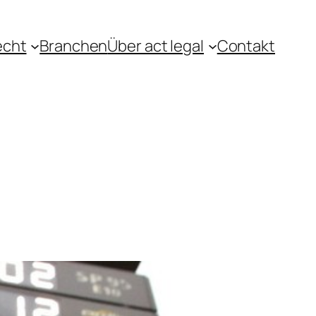
echt
Branchen
Über act legal
Contakt