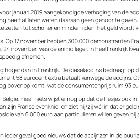
de voor januari 2019 aangekondigde verhoging van de acc
ing heeft al laten weten daaraan geen gehoor te geven.
te zetten tot schoner en minder rijden. Het geld wordt 
es. Op 17 november hebben 300.000 demonstranten Fran
 24 november, was de animo lager. In heel Frankrijk kw
 spoedig afnemen.
g hoger dan in Frankrijk. De dieselaccijns bedraagt op 
nt 58 eurocent extra betaalt vanwege de accijns. Op 
nog bovenop komt, wat de consumentenprijs ruim 93 e
 België, maar niets wijst er nog op dat de Hesjes ook i
 zijn Franse evenknie, en ziet hij/zij wél in dat er geld
bsidie van 6.000 euro aan particulieren willen geven bi
n ieder geval goed nieuws dat de accijnzen in de buu