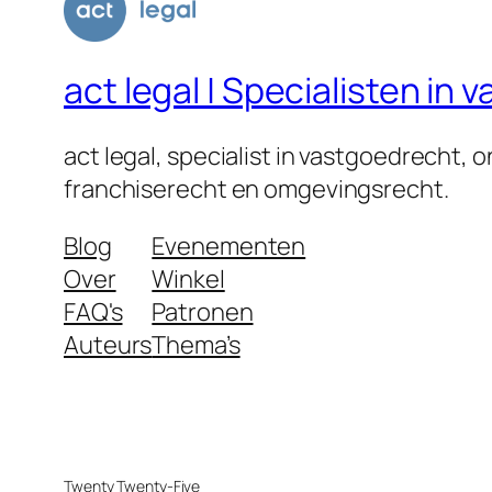
act legal | Specialisten i
act legal, specialist in vastgoedrecht,
franchiserecht en omgevingsrecht.
Blog
Evenementen
Over
Winkel
FAQ's
Patronen
Auteurs
Thema’s
Twenty Twenty-Five