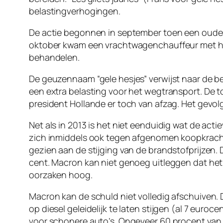
belastingverhogingen.
De actie begonnen in september toen een oudere d
oktober kwam een vrachtwagenchauffeur met het
behandelen.
De geuzennaam “gele hesjes” verwijst naar de b
een extra belasting voor het wegtransport. De t
president Hollande er toch van afzag. Het gevol
Net als in 2013 is het niet eenduidig wat de ac
zich inmiddels ook tegen afgenomen koopkracht,
gezien aan de stijging van de brandstofprijzen. De
cent. Macron kan niet genoeg uitleggen dat het 
oorzaken hoog.
Macron kan de schuld niet volledig afschuiven. 
op diesel geleidelijk te laten stijgen (al 7 euro
voor schonere auto’s. Ongeveer 60 procent van d