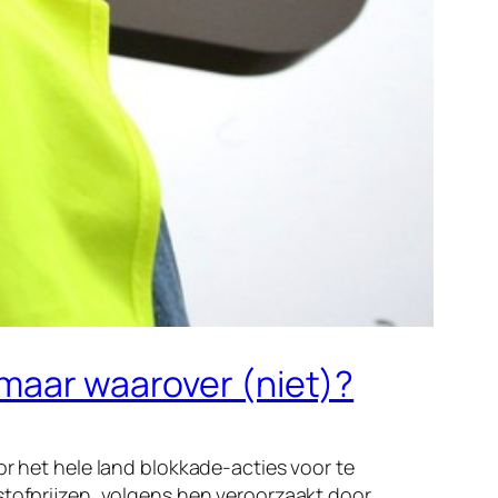
 maar waarover (niet)?
or het hele land blokkade-acties voor te
stofprijzen, volgens hen veroorzaakt door