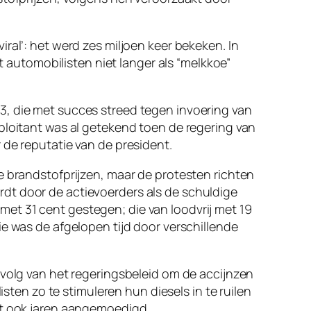
ral’: het werd zes miljoen keer bekeken. In
automobilisten niet langer als “melkkoe”
3, die met succes streed tegen invoering van
ploitant was al getekend toen de regering van
 de reputatie van de president.
e brandstofprijzen, maar de protesten richten
dt door de actievoerders als de schuldige
7 met 31 cent gestegen; die van loodvrij met 19
ie was de afgelopen tijd door verschillende
evolg van het regeringsbeleid om de accijnzen
isten zo te stimuleren hun diesels in te ruilen
at ook jaren aangemoedigd.