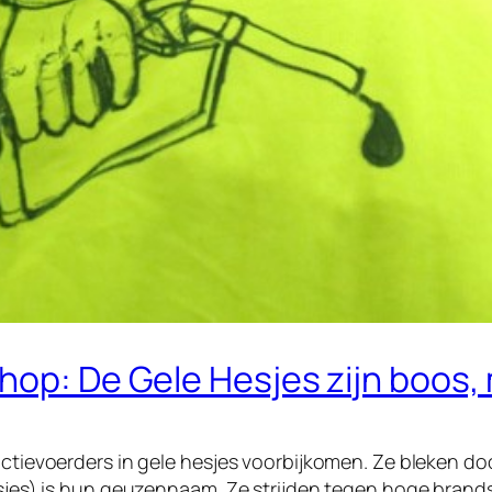
hop: De Gele Hesjes zijn boos,
actievoerders in gele hesjes voorbijkomen. Ze bleken do
hesjes) is hun geuzennaam. Ze strijden tegen hoge brand