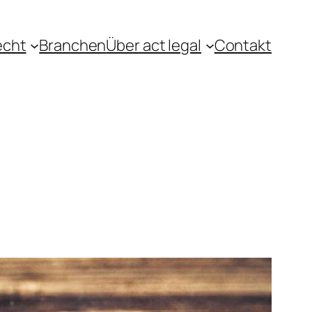
echt
Branchen
Über act legal
Contakt