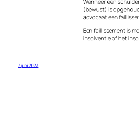
Wanneer een schuldenaa
(bewust) is opgehoude
advocaat een faillis
Een faillissement is 
insolventie of het ins
7 juni 2023