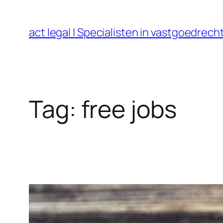
Ga
naar
act legal | Specialisten in vastgoedre
de
inhoud
Tag:
free jobs