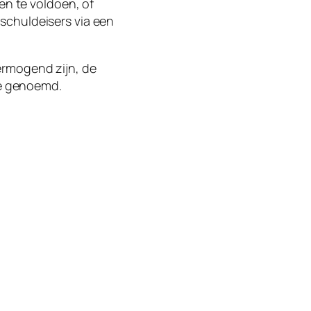
en te voldoen, of
schuldeisers via een
ermogend zijn, de
re genoemd.