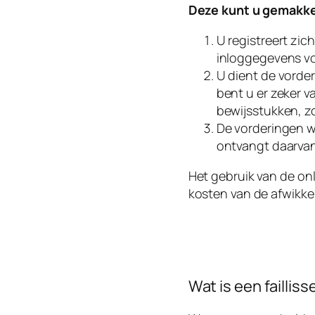
Deze kunt u gemakkel
U registreert zic
inloggegevens vo
U dient de vorder
bent u er zeker v
bewijsstukken, 
De vorderingen wo
ontvangt daarvan 
Het gebruik van de on
kosten van de afwikkel
Wat is een faillis