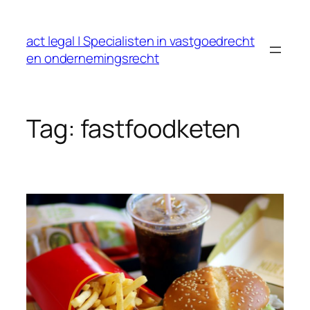
Ga
naar
act legal | Specialisten in vastgoedrecht
de
en ondernemingsrecht
inhoud
Tag:
fastfoodketen