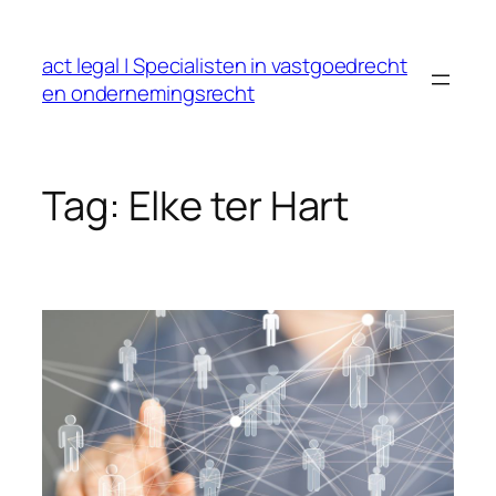
Ga
naar
act legal | Specialisten in vastgoedrecht
de
en ondernemingsrecht
inhoud
Tag:
Elke ter Hart