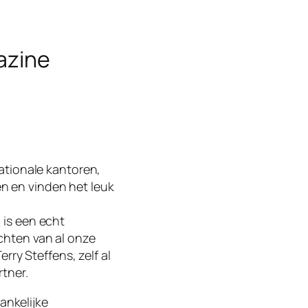
azine
ationale kantoren,
 en vinden het leuk
 is een echt
chten van al onze
rry Steffens, zelf al
tner.
ankelijke