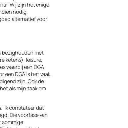
s: ‘Wij zijn het enige
ndien nodig,
oed alternatief voor
ch bezighouden met
e ketens), leisure,
ties waarbij een DGA
Voor een DGA is het vaak
digend zijn. Ook de
het als mijn taak om
. ‘Ik constateer dat
gd. Die voorfase van
at sommige