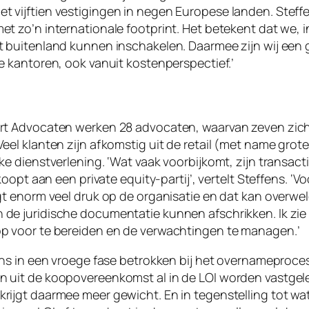
vijftien vestigingen in negen Europese landen. Steffen
t zo’n internationale footprint. Het betekent dat we, i
t buitenland kunnen inschakelen. Daarmee zijn wij een g
e kantoren, ook vanuit kostenperspectief.’
ort Advocaten werken 28 advocaten, waarvan zeven zi
eel klanten zijn afkomstig uit de retail (met name groter
ke dienstverlening. ‘Wat vaak voorbijkomt, zijn transac
rkoopt aan een private equity-partij’, vertelt Steffens. ‘
gt enorm veel druk op de organisatie en dat kan overwel
de juridische documentatie kunnen afschrikken. Ik zie 
p voor te bereiden en de verwachtingen te managen.’
ens in een vroege fase betrokken bij het overnameproces
 uit de koopovereenkomst al in de LOI worden vastgele
rijgt daarmee meer gewicht. En in tegenstelling tot w