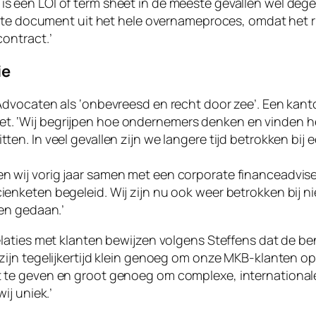
 een LOI of term sheet in de meeste gevallen wel degeli
jkste document uit het hele overnameproces, omdat het 
contract.’
ie
 Advocaten als ‘onbevreesd en recht door zee’. Een kan
. ‘Wij begrijpen hoe ondernemers denken en vinden he
ten. In veel gevallen zijn we langere tijd betrokken bij
 wij vorig jaar samen met een corporate financeadvis
enketen begeleid. Wij zijn nu ook weer betrokken bij ni
den gedaan.’
elaties met klanten bewijzen volgens Steffens dat de be
 zijn tegelijkertijd klein genoeg om onze MKB-klanten o
 te geven en groot genoeg om complexe, internationale
ij uniek.’