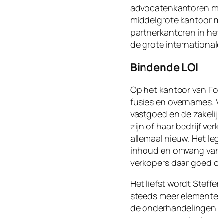
advocatenkantoren met 
middelgrote kantoor me
partnerkantoren in he
de grote international
Bindende LOI
Op het kantoor van F
fusies en overnames. V
vastgoed en de zakelij
zijn of haar bedrijf ve
allemaal nieuw. Het le
inhoud en omvang van 
verkopers daar goed o
Het liefst wordt Steff
steeds meer elementen
de onderhandelingen k