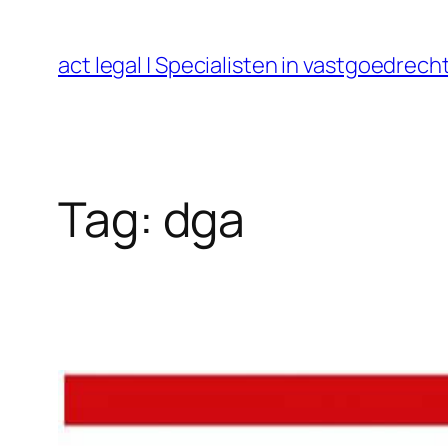
Ga
naar
act legal | Specialisten in vastgoedre
de
inhoud
Tag:
dga