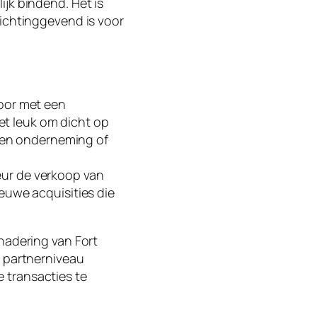
jk bindend. Het is
richtinggevend is voor
toor met een
t leuk om dicht op
 een onderneming of
eur de verkoop van
euwe acquisities die
nadering van Fort
p partnerniveau
 transacties te