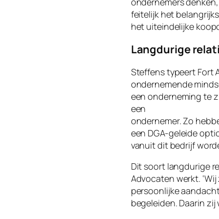
ondernemers denken, is
feitelijk het belangri
het uiteindelijke koop
Langdurige relat
Steffens typeert Fort
ondernemende mindset
een onderneming te zit
een
ondernemer. Zo hebben
een DGA-geleide optici
vanuit dit bedrijf wor
Dit soort langdurige r
Advocaten werkt. ‘Wij
persoonlijke aandacht
begeleiden. Daarin zij w