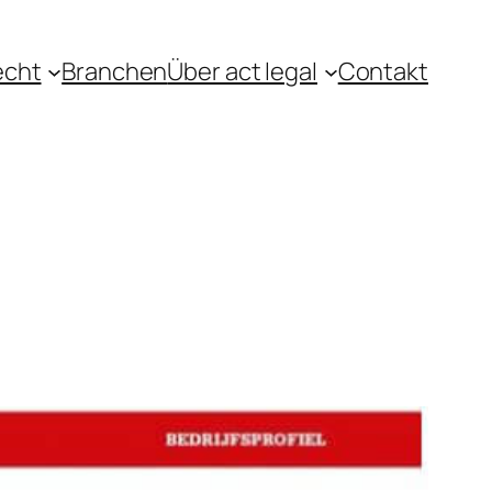
echt
Branchen
Über act legal
Contakt