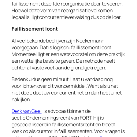
faillissement dezelfde reorganisatie door te voeren.
Hoewel deze vorm van reorganisatie volkomen
legaal is, ligt concurrentievervalsing dus op de loer.
Faillissement loont
Al veel bekende bedrijven zijn Neckermann
voorgegaan. Dat is logisch: faillissement loont.
Momenteel ligt er een wetsvoorstel om deze praktijk
een wettelijke basis te geven. De methode heeft
echter al vaste voet aan de grond gekregen.
Bedenk u dus geen minuut. Laat u vandaag nog
voorlichten over dit wondermiddel. Want als u het
niet doet, doet uw concurrent het en dan hebt u het
nakijken.
Derk van Geel
is advocaat binnen de
sectie Ondernemingsrecht van FORT. Hij is
gespecialiseerd in faillissementsrecht en treedt
vaak op als curator in faillissementen. Voor vragen is