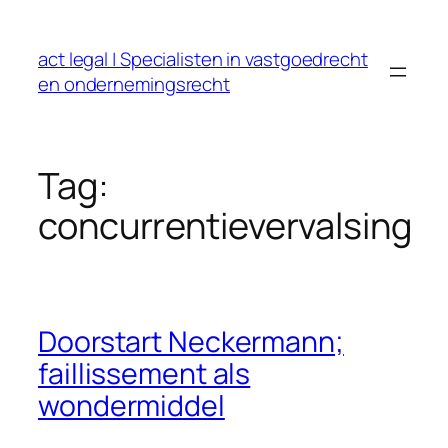
Ga
naar
act legal | Specialisten in vastgoedrecht
de
en ondernemingsrecht
inhoud
Tag:
concurrentievervalsing
Doorstart Neckermann;
faillissement als
wondermiddel