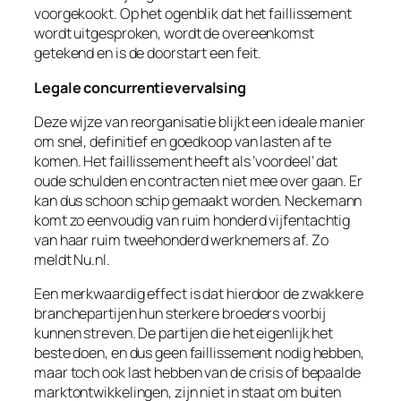
voorgekookt. Op het ogenblik dat het faillissement
wordt uitgesproken, wordt de overeenkomst
getekend en is de doorstart een feit.
Legale concurrentievervalsing
Deze wijze van reorganisatie blijkt een ideale manier
om snel, definitief en goedkoop van lasten af te
komen. Het faillissement heeft als ‘voordeel’ dat
oude schulden en contracten niet mee over gaan. Er
kan dus schoon schip gemaakt worden. Neckemann
komt zo eenvoudig van ruim honderd vijfentachtig
van haar ruim tweehonderd werknemers af. Zo
meldt Nu.nl.
Een merkwaardig effect is dat hierdoor de zwakkere
branchepartijen hun sterkere broeders voorbij
kunnen streven. De partijen die het eigenlijk het
beste doen, en dus geen faillissement nodig hebben,
maar toch ook last hebben van de crisis of bepaalde
marktontwikkelingen, zijn niet in staat om buiten