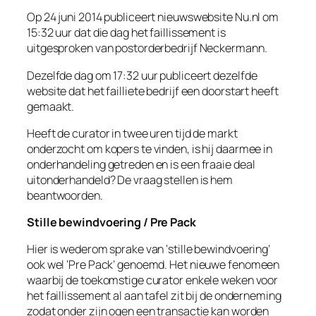
Op 24 juni 2014 publiceert nieuwswebsite Nu.nl om
15:32 uur dat die dag het faillissement is
uitgesproken van postorderbedrijf Neckermann.
Dezelfde dag om 17:32 uur publiceert dezelfde
website dat het failliete bedrijf een doorstart heeft
gemaakt.
Heeft de curator in twee uren tijd de markt
onderzocht om kopers te vinden, is hij daarmee in
onderhandeling getreden en is een fraaie deal
uitonderhandeld? De vraag stellen is hem
beantwoorden.
Stille bewindvoering / Pre Pack
Hier is wederom sprake van ‘stille bewindvoering’
ook wel ‘Pre Pack’ genoemd. Het nieuwe fenomeen
waarbij de toekomstige curator enkele weken voor
het faillissement al aan tafel zit bij de onderneming
zodat onder zijn ogen een transactie kan worden