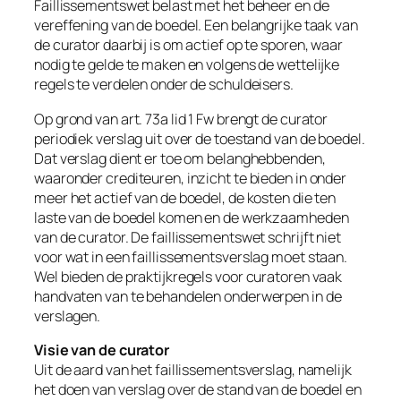
Faillissementswet belast met het beheer en de
vereffening van de boedel. Een belangrijke taak van
de curator daarbij is om actief op te sporen, waar
nodig te gelde te maken en volgens de wettelijke
regels te verdelen onder de schuldeisers.
Op grond van art. 73a lid 1 Fw brengt de curator
periodiek verslag uit over de toestand van de boedel.
Dat verslag dient er toe om belanghebbenden,
waaronder crediteuren, inzicht te bieden in onder
meer het actief van de boedel, de kosten die ten
laste van de boedel komen en de werkzaamheden
van de curator. De faillissementswet schrijft niet
voor wat in een faillissementsverslag moet staan.
Wel bieden de praktijkregels voor curatoren vaak
handvaten van te behandelen onderwerpen in de
verslagen.
Visie van de curator
Uit de aard van het faillissementsverslag, namelijk
het doen van verslag over de stand van de boedel en