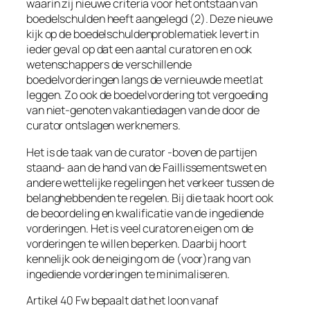
waarin zij nieuwe criteria voor het ontstaan van
boedelschulden heeft aangelegd (2). Deze nieuwe
kijk op de boedelschuldenproblematiek levert in
ieder geval op dat een aantal curatoren en ook
wetenschappers de verschillende
boedelvorderingen langs de vernieuwde meetlat
leggen. Zo ook de boedelvordering tot vergoeding
van niet-genoten vakantiedagen van de door de
curator ontslagen werknemers.
Het is de taak van de curator -boven de partijen
staand- aan de hand van de Faillissementswet en
andere wettelijke regelingen het verkeer tussen de
belanghebbenden te regelen. Bij die taak hoort ook
de beoordeling en kwalificatie van de ingediende
vorderingen. Het is veel curatoren eigen om de
vorderingen te willen beperken. Daarbij hoort
kennelijk ook de neiging om de (voor)rang van
ingediende vorderingen te minimaliseren.
Artikel 40 Fw bepaalt dat het loon vanaf