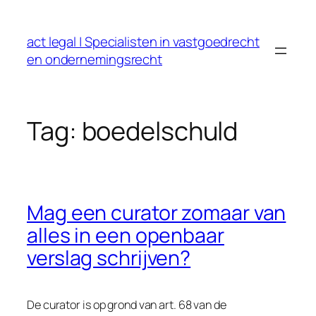
Ga
naar
act legal | Specialisten in vastgoedrecht
de
en ondernemingsrecht
inhoud
Tag:
boedelschuld
Mag een curator zomaar van
alles in een openbaar
verslag schrijven?
De curator is op grond van art. 68 van de