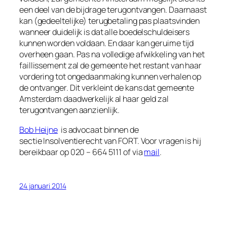
een deel van de bijdrage terugontvangen. Daarnaast
kan (gedeeltelijke) terugbetaling pas plaatsvinden
wanneer duidelijk is dat alle boedelschuldeisers
kunnen worden voldaan. En daar kan geruime tijd
overheen gaan. Pas na volledige afwikkeling van het
faillissement zal de gemeente het restant van haar
vordering tot ongedaanmaking kunnen verhalen op
de ontvanger. Dit verkleint de kans dat gemeente
Amsterdam daadwerkelijk al haar geld zal
terugontvangen aanzienlijk.
Bob Heijne
is advocaat binnen de
sectie Insolventierecht van FORT. Voor vragen is hij
bereikbaar op 020 – 664 5111 of via
mail
.
24 januari 2014