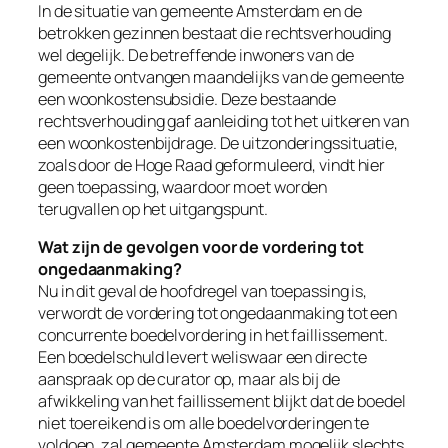
In de situatie van gemeente Amsterdam en de
betrokken gezinnen bestaat die rechtsverhouding
wel degelijk. De betreffende inwoners van de
gemeente ontvangen maandelijks van de gemeente
een woonkostensubsidie. Deze bestaande
rechtsverhouding gaf aanleiding tot het uitkeren van
een woonkostenbijdrage. De uitzonderingssituatie,
zoals door de Hoge Raad geformuleerd, vindt hier
geen toepassing, waardoor moet worden
terugvallen op het uitgangspunt.
Wat zijn de gevolgen voor de vordering tot
ongedaanmaking?
Nu in dit geval de hoofdregel van toepassing is,
verwordt de vordering tot ongedaanmaking tot een
concurrente boedelvordering in het faillissement.
Een boedelschuld levert weliswaar een directe
aanspraak op de curator op, maar als bij de
afwikkeling van het faillissement blijkt dat de boedel
niet toereikend is om alle boedelvorderingen te
voldoen, zal gemeente Amsterdam mogelijk slechts