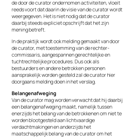
de door de curator ondernomen activiteiten, vloeit
reeds voort dat daarin de visie van de curator wordt
weergegeven. Het is niet nodig dat de curator
daarbij steeds expliciet opschrijft dat het zijn
mening betreft.
In de praktijk wordt ook melding gemaakt van door
de curator, met toestemming van de rechter-
commissaris, aangespannen gerechtelijke en
tuchtrechtelijke procedures. Dus ook als
bestuurders en andere betrokken personen
aansprakelijk worden gesteld zal de curator hier
doorgaans melding doen in het verslag.
Belangenafweging
Van de curator mag worden verwacht dat hij daarbij
een belangenafweging maakt, namelijk tussen
enerzijds het belang van de betrokkenen om niet te
worden blootgesteld aan lichtvaardige
verdachtmakingen en anderzijds het
maatschappelijk belang van de curator om het