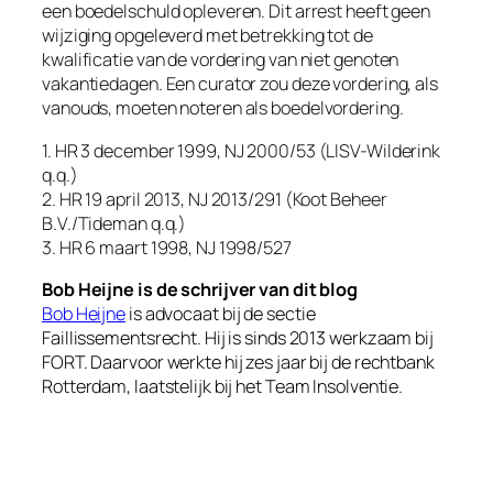
een boedelschuld opleveren. Dit arrest heeft geen
wijziging opgeleverd met betrekking tot de
kwalificatie van de vordering van niet genoten
vakantiedagen. Een curator zou deze vordering, als
vanouds, moeten noteren als boedelvordering.
1. HR 3 december 1999, NJ 2000/53 (LISV-Wilderink
q.q.)
2. HR 19 april 2013, NJ 2013/291 (Koot Beheer
B.V./Tideman q.q.)
3. HR 6 maart 1998, NJ 1998/527
Bob Heijne is de schrijver van dit blog
Bob Heijne
is advocaat bij de sectie
Faillissementsrecht. Hij is sinds 2013 werkzaam bij
FORT. Daarvoor werkte hij zes jaar bij de rechtbank
Rotterdam, laatstelijk bij het Team Insolventie.