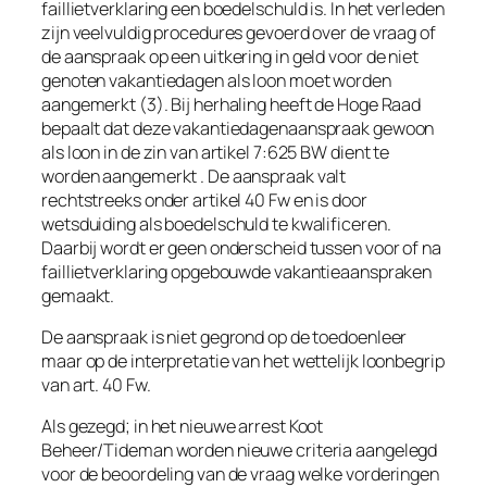
faillietverklaring een boedelschuld is. In het verleden
zijn veelvuldig procedures gevoerd over de vraag of
de aanspraak op een uitkering in geld voor de niet
genoten vakantiedagen als loon moet worden
aangemerkt (3). Bij herhaling heeft de Hoge Raad
bepaalt dat deze vakantiedagenaanspraak gewoon
als loon in de zin van artikel 7:625 BW dient te
worden aangemerkt . De aanspraak valt
rechtstreeks onder artikel 40 Fw en is door
wetsduiding als boedelschuld te kwalificeren.
Daarbij wordt er geen onderscheid tussen voor of na
faillietverklaring opgebouwde vakantieaanspraken
gemaakt.
De aanspraak is niet gegrond op de toedoenleer
maar op de interpretatie van het wettelijk loonbegrip
van art. 40 Fw.
Als gezegd; in het nieuwe arrest Koot
Beheer/Tideman worden nieuwe criteria aangelegd
voor de beoordeling van de vraag welke vorderingen