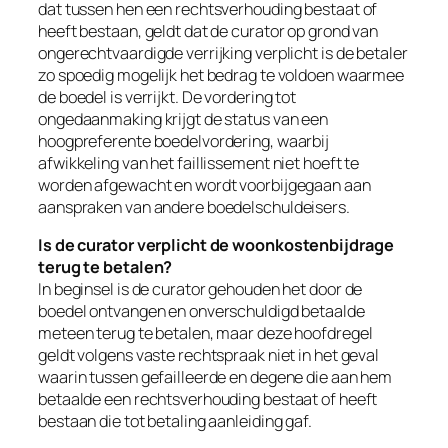
dat tussen hen een rechtsverhouding bestaat of
heeft bestaan, geldt dat de curator op grond van
ongerechtvaardigde verrijking verplicht is de betaler
zo spoedig mogelijk het bedrag te voldoen waarmee
de boedel is verrijkt. De vordering tot
ongedaanmaking krijgt de status van een
hoogpreferente boedelvordering, waarbij
afwikkeling van het faillissement niet hoeft te
worden afgewacht en wordt voorbijgegaan aan
aanspraken van andere boedelschuldeisers.
Is de curator verplicht de woonkostenbijdrage
terug te betalen?
In beginsel is de curator gehouden het door de
boedel ontvangen en onverschuldigd betaalde
meteen terug te betalen, maar deze hoofdregel
geldt volgens vaste rechtspraak niet in het geval
waarin tussen gefailleerde en degene die aan hem
betaalde een rechtsverhouding bestaat of heeft
bestaan die tot betaling aanleiding gaf.