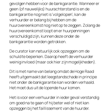
gevolgen hebben voor de bankgarantie. Wanneer er
geen (of nauwelijks) huurachterstand is en de
bankgarantie nog niet is ‘volgelopen’, kan de
verhuurder er belang bij hebben om de
huurovereenkomst nog niet op te zeggen. Zolang de
huurovereenkomst loopt en er huurpenningen
verschuldigd zijn, kunnen deze onder de
bankgarantie worden getrokken.
De curator kan natuurlijk ook opzeggen om de
schuld te beperken. Daarop heeft de verhuurder
weinig invloed (maar ook hier zijn mogeljkheden).
Dit is met name van belang omdat de Hoge Raad
heeft uitgemaakt dat leegstandschade in principe
niet onder de bankgarantie kan worden verhaald.
Het moet dus uit de lopende huur komen.
Het is voor een verhuurder in ieder geval verstandig
om goed na te gaan of hij beter wel of niet kan
opzeggen bij het faillissement van de huurder.