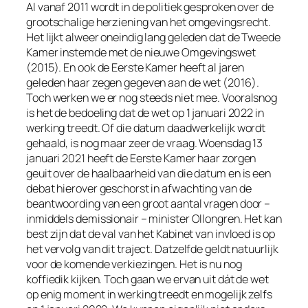
Al vanaf 2011 wordt in de politiek gesproken over de
grootschalige herziening van het omgevingsrecht.
Het lijkt alweer oneindig lang geleden dat de Tweede
Kamer instemde met de nieuwe Omgevingswet
(2015). En ook de Eerste Kamer heeft al jaren
geleden haar zegen gegeven aan de wet (2016).
Toch werken we er nog steeds niet mee. Vooralsnog
is het de bedoeling dat de wet op 1 januari 2022 in
werking treedt. Of die datum daadwerkelijk wordt
gehaald, is nog maar zeer de vraag. Woensdag 13
januari 2021 heeft de Eerste Kamer haar zorgen
geuit over de haalbaarheid van die datum en is een
debat hierover geschorst in afwachting van de
beantwoording van een groot aantal vragen door –
inmiddels demissionair – minister Ollongren. Het kan
best zijn dat de val van het Kabinet van invloed is op
het vervolg van dit traject. Datzelfde geldt natuurlijk
voor de komende verkiezingen. Het is nu nog
koffiedik kijken. Toch gaan we ervan uit dát de wet
op enig moment in werking treedt en mogelijk zelfs