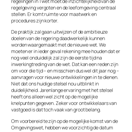
regelingen in 1 wet moet de inzichtelijkheid van de
regelgeving vergoten en de leefomgeving centraal
stellen. Er komt ruimte voor maatwerk en
procedures zijn korter.
De praktijk zal gaan uitwijzen of de ambitieuze
doelen van de regering daadwerkelijk kunnen
worden waargemaakt met de nieuwe wet. We
moeten er in ieder geval rekening mee houden dat er
nog veel onduidelijk zal zijn de eerste tijd na
inwerkingtreding van de wet. Dat kan een reden zijn
om voor die tijd – en misschien dus wel dit jaar nog –
aanvragen voor nieuwe ontwikkelingen in te dienen.
Niet dat ons huidige stelsel nou uitblinkt in
duidelijkheid. Jarenlange ervaring met het stelsel
heeft ons alleen wel zicht op de mogelijke
knelpunten gegeven. Zeker voor ontwikkelaars van
vastgoed is dat toch vaak van groot belang.
Om voorbereid te zijn op de mogelijke komst van de
Omgevingswet, hebben we voorzichtig de datum