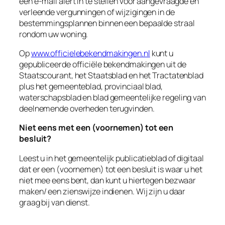
een e-mail alert in te stellen voor aangevraagde en
verleende vergunningen of wijzigingen in de
bestemmingsplannen binnen een bepaalde straal
rondom uw woning.
Op
www.officielebekendmakingen.nl
kunt u
gepubliceerde officiële bekendmakingen uit de
Staatscourant, het Staatsblad en het Tractatenblad
plus het gemeenteblad, provinciaal blad,
waterschapsblad en blad gemeentelijke regeling van
deelnemende overheden terugvinden.
Niet eens met een (voornemen) tot een
besluit?
Leest u in het gemeentelijk publicatieblad of digitaal
dat er een (voornemen) tot een besluit is waar u het
niet mee eens bent, dan kunt u hiertegen bezwaar
maken/ een zienswijze indienen. Wij zijn u daar
graag bij van dienst.