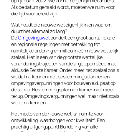
op 1 januari 2022. We kunnen eigenlijk niet anders.
Als de datum gehaald wordt, moeten we ruim voor
die tijd voorbereid zijn.
Wat houdt die nieuwe wet eigenlijk in en waarom
duurt het allemaal zo lang?
De
Omgevingswet
bundelt een groot aantal lokale
en regionale regelingen met betrekking tot
ruimtelijke ordening en milieu in één nieuw wettelijk
stelsel. Het is een van de grootste wettelijke
veranderingstrajecten van de afgelopen decennia,
aldus de Eerste Kamer. Onder meer het stelsel zoals
we dat nu kennen met bestemmingsplannen en
omgevingsvergunningen voor bouwen e.d. gaat op
de schop. Bestemmingsplannen komen niet meer
terug. Omgevingsvergunningen wel, maar niet zoals
we ze nu kennen.
Het motto van de nieuwe wet is: ‘
ruimte voor
ontwikkeling, waarborgen voor kwaliteit
’. Een
prachtig uitgangspunt! Bundeling van alle