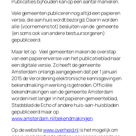
Publicaties bijhouden kan op een aantal manieren.
Vele gemeenten publiceren nog altijd een papieren
versie, die aan huis wordt bezorgd. Daarin worden
alle (voornemens tot) besluiten van de gemeente
(en soms ook van andere bestuursorganen)
gepubliceerd.
Maar let op: Veel gemeenten maken de overstap
van een papierenversie van het publicatieblad naar
een digitale versie. Zo heeft de gemeente
Amsterdam onlangs aangegeven dat per 1 januari
2015 de
Verordening elektronische kennisgeving en
bekendmaking
in werking is getreden. Officiële
bekendmakingen van de gemeente Amsterdam
worden niet langer in het papieren gemeenteblad,
Stadsblad de Echo of andere huis-aan-huisbladen
gepubliceerd maar op
www.amsterdam.nl/bekendmakingen
.
Op de website
www.overheid.nl
is het mogelijk om