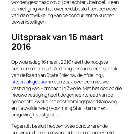
worden geschaad om bij de rechter uiteindelijk een
vernietiging van het overheidsbesluit ten behoeve
van de ontwikkeling van de concurrent te kunnen
bewerkstelligen.
Uitspraak van 16 maart
2016
Op woensdag 16 maart 2016 heeft de hoogste
bestuursrechter, de Afdeling bestuursrechtspraak
van de Raad van State (hierna: de Afdeling),
uitspraak gedaan
in een zaak over een nieuwe
vestiging van Hornbach in Zwolle. Met het oog op die
nieuwe vestiging heeft de gemeenteraad van de
gemeente Zwolle het bestemmingsplan ‘Blaloweg
en Katwolderweg (voormalig Shell-terrein en
omgeving)’ vastgesteld.
Tegen dit besluit hebben twee concurrerende
bouwmarkten en omwonenden beroep ingesteld.