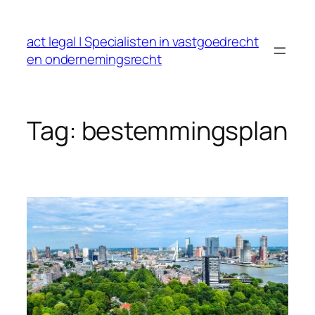
Ga
naar
act legal | Specialisten in vastgoedrecht
de
en ondernemingsrecht
inhoud
Tag:
bestemmingsplan