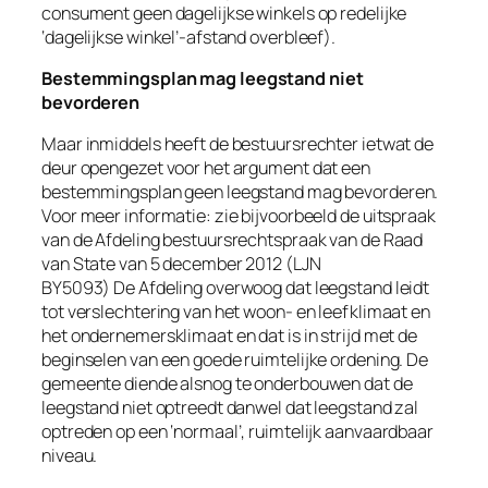
consument geen dagelijkse winkels op redelijke
‘dagelijkse winkel’-afstand overbleef).
Bestemmingsplan mag leegstand niet
bevorderen
Maar inmiddels heeft de bestuursrechter ietwat de
deur opengezet voor het argument dat een
bestemmingsplan geen leegstand mag bevorderen.
Voor meer informatie: zie bijvoorbeeld de uitspraak
van de Afdeling bestuursrechtspraak van de Raad
van State van 5 december 2012 (LJN
BY5093) De Afdeling overwoog dat leegstand leidt
tot verslechtering van het woon- en leefklimaat en
het ondernemersklimaat en dat is in strijd met de
beginselen van een goede ruimtelijke ordening. De
gemeente diende alsnog te onderbouwen dat de
leegstand niet optreedt danwel dat leegstand zal
optreden op een ‘normaal’, ruimtelijk aanvaardbaar
niveau.