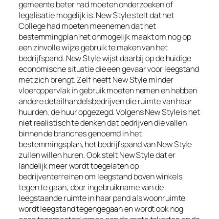
gemeente beter had moeten onderzoeken of
legalisatie mogelijk is. New Style stelt dat het
College had moeten meenemen dat het
bestemmingplan het onmogelijk maakt om nog op
een zinvolle wijze
gebruik te maken van het
bedrijfspand. New Style wijst daarbij op de huidige
economische situatie die een gevaar voor leegstand
met zich brengt. Zelf heeft New Style minder
vloeroppervlak in gebruik moeten nemen en hebben
andere detailhandelsbedrijven die ruimte van haar
huurden, de huur opgezegd. Volgens New Style is het
niet realistisch te denken dat bedrijven die vallen
binnen de branches genoemd in het
bestemmingsplan, het bedrijfspand van New Style
zullen willen huren. Ook stelt New Style dat er
landelijk meer wordt toegelaten op
bedrijventerreinen om leegstand boven winkels
tegen te gaan; door ingebruikname van de
leegstaande ruimte in haar pand als woonruimte
wordt leegstand tegengegaan en wordt ook nog