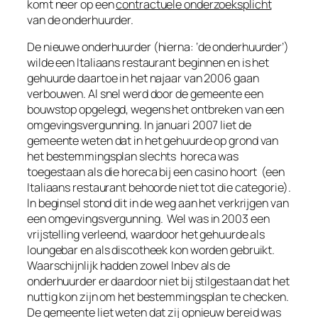
komt neer op een
contractuele onderzoeksplicht
van de onderhuurder.
De nieuwe onderhuurder (hierna: ‘de onderhuurder’)
wilde een Italiaans restaurant beginnen en is het
gehuurde daartoe in het najaar van 2006 gaan
verbouwen. Al snel werd door de gemeente een
bouwstop opgelegd, wegens het ontbreken van een
omgevingsvergunning. In januari 2007 liet de
gemeente weten dat in het gehuurde op grond van
het bestemmingsplan slechts horeca was
toegestaan als die horeca bij een casino hoort (een
Italiaans restaurant behoorde niet tot die categorie).
In beginsel stond dit in de weg aan het verkrijgen van
een omgevingsvergunning. Wel was in 2003 een
vrijstelling verleend, waardoor het gehuurde als
loungebar en als discotheek kon worden gebruikt.
Waarschijnlijk hadden zowel Inbev als de
onderhuurder er daardoor niet bij stilgestaan dat het
nuttig kon zijn om het bestemmingsplan te checken.
De gemeente liet weten dat zij opnieuw bereid was