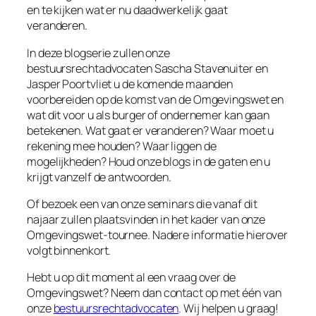
en te kijken wat er nu daadwerkelijk gaat
veranderen.
In deze blogserie zullen onze
bestuursrechtadvocaten Sascha Stavenuiter en
Jasper Poortvliet u de komende maanden
voorbereiden op de komst van de Omgevingswet en
wat dit voor u als burger of ondernemer kan gaan
betekenen. Wat gaat er veranderen? Waar moet u
rekening mee houden? Waar liggen de
mogelijkheden? Houd onze blogs in de gaten en u
krijgt vanzelf de antwoorden.
Of bezoek een van onze seminars die vanaf dit
najaar zullen plaatsvinden in het kader van onze
Omgevingswet-tournee. Nadere informatie hierover
volgt binnenkort.
Hebt u op dit moment al een vraag over de
Omgevingswet? Neem dan contact op met één van
onze
bestuursrechtadvocaten
. Wij helpen u graag!