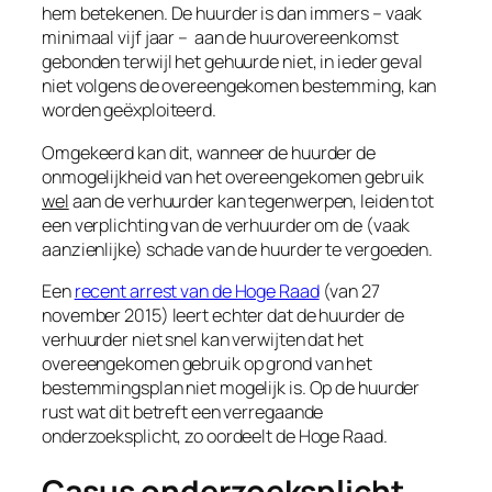
hem betekenen. De huurder is dan immers – vaak
minimaal vijf jaar – aan de huurovereenkomst
gebonden terwijl het gehuurde niet, in ieder geval
niet volgens de overeengekomen bestemming, kan
worden geëxploiteerd.
Omgekeerd kan dit, wanneer de huurder de
onmogelijkheid van het overeengekomen gebruik
wel
aan de verhuurder kan tegenwerpen, leiden tot
een verplichting van de verhuurder om de (vaak
aanzienlijke) schade van de huurder te vergoeden.
Een
recent arrest van de Hoge Raad
(van 27
november 2015) leert echter dat de huurder de
verhuurder niet snel kan verwijten dat het
overeengekomen gebruik op grond van het
bestemmingsplan niet mogelijk is. Op de huurder
rust wat dit betreft een verregaande
onderzoeksplicht, zo oordeelt de Hoge Raad.
Casus onderzoeksplicht