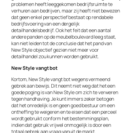
problemen heeft leeggekomen bedrijfsruimte te
verhuren aan bedrijven, maar zij heeft niet bewezen
dat
geen enkel perspectief
bestaat op rendabele
bedrijfsvoering van een dergelijk
detailhandelsbedrijf. Ook het feit dat een aantal
andere panden op de meubelboulevard leeg staat,
kan niet leiden tot de conclusie dat het pand van
New Style objectief gezien niet meer voor
detailhandel zou kunnen worden gebruikt.
New Style vangt bot
Kortom, New Style vangt bot wegens vermeend
gebrek aan bewijs. Dit neemt niet weg dat het een
goede poging is van New Style om zich te verweren
tegen handhaving. Je kunt immers zeker betogen
dat het onredelijk is en geen goed bestuur om een
ontheffing te weigeren en te eisen dat een perceel
wordt gebruikt conform het bestemmingsplan,
indien dat gebruik vrijwel onmogelijk is door een
totaal gebrek aan vraag vanuit de markt.