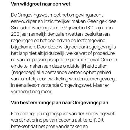
Van wildgroei naar één wet
De Omgevingswet moet het omgevingsrecht
eenvoudiger en inzichtelijker maken. Geen gek idee.
Sinds de invoering van de Mijnwet in 1810 zijn er in
200 jaar namelijk tientallen wetten, besluiten en
regelingen op het gebied van de leefomgeving
bijgekomen. Door deze wildgroei aan regelgeving is
het lang niet altijd duidelijk welke wet of procedure
nu van toepassing is op een specifiek geval. Om een
einde te maken aan deze onduidelijkheid zullen
(nagenoeg) alle bestaande wetten op het gebied
van ruimtelijke ontwikkeling worden samengevoegd
in één allesomvattende Omgevingswet. Maar er
verandert nog meer.
Van bestemmingsplan naar Omgevingsplan
Een belangrijk uitgangspunt van de Omgevingswet
wordt het principe van ‘decentraal, tenzij’. Dit
betekent dat het gros van de taken en