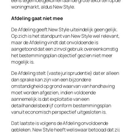
eens tegemoetgekomen aan de grote tekorten op de
woningmarkt, aldus New Style.
Afdeling gaat niet mee
De Afdeling geeft New Style uiteindelijk geen gelijk.
Op zich is het standpunt van New Style wel relevant,
maar de Afdeling vindt dat onvoldoende is
aangetoond dat een zinvol gebruik overeenkomstig
het bestemmingsplan objectief gezien niet meer
mogelijk is.
De Afdeling stelt (vaste jurisprudentie) dat er alleen
dan sprake kan zijn van een bijzondere
omstandigheid op grond waarvan van handhaving
moet worden afgezien, indien
voldoende
aannemelijk is dat exploitatie van een
detailhandelsbedrijf conform bestemmingsplan
vanuit economisch perspectief uitgesloten is
.
Dat laatste is volgens de Afdeling onvoldoende
gebleken. New Style heeft weliswaar betoogd dat zij