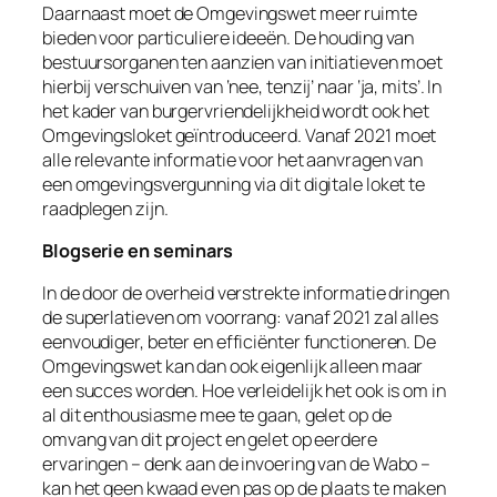
Daarnaast moet de Omgevingswet meer ruimte
bieden voor particuliere ideeën. De houding van
bestuursorganen ten aanzien van initiatieven moet
hierbij verschuiven van ‘nee, tenzij’ naar ‘ja, mits’. In
het kader van burgervriendelijkheid wordt ook het
Omgevingsloket geïntroduceerd. Vanaf 2021 moet
alle relevante informatie voor het aanvragen van
een omgevingsvergunning via dit digitale loket te
raadplegen zijn.
Blogserie en seminars
In de door de overheid verstrekte informatie dringen
de superlatieven om voorrang: vanaf 2021 zal alles
eenvoudiger, beter en efficiënter functioneren. De
Omgevingswet kan dan ook eigenlijk alleen maar
een succes worden. Hoe verleidelijk het ook is om in
al dit enthousiasme mee te gaan, gelet op de
omvang van dit project en gelet op eerdere
ervaringen – denk aan de invoering van de Wabo –
kan het geen kwaad even pas op de plaats te maken