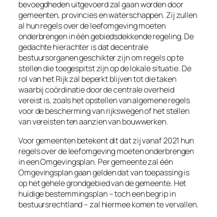
bevoegdheden uitgevoerd zal gaan worden door
gemeenten, provincies en waterschappen. Zij zullen
al hun regels over de leefomgeving moeten
onderbrengen in één gebiedsdekkende regeling. De
gedachte hierachter is dat decentrale
bestuursorganen geschikter zijn om regels op te
stellen die toegespitst zijn op de lokale situatie. De
rol van het Rijk zal beperkt blijven tot die taken
waarbij coördinatie door de centrale overheid
vereist is, zoals het opstellen van algemene regels
voor de bescherming van rijkswegen of het stellen
van vereisten ten aanzien van bouwwerken.
Voor gemeenten betekent dit dat zij vanaf 2021 hun
regels over de leefomgeving moeten onderbrengen
in een Omgevingsplan. Per gemeente zal één
Omgevingsplan gaan gelden dat van toepassing is
op het gehele grondgebied van de gemeente. Het
huidige bestemmingsplan – toch een begrip in
bestuursrechtland – zal hiermee komen te vervallen.