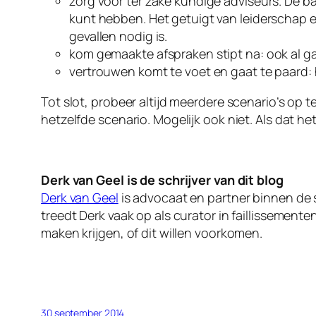
zorg voor ter zake kundige adviseurs. De ban
kunt hebben. Het getuigt van leiderschap 
gevallen nodig is.
kom gemaakte afspraken stipt na: ook al ga
vertrouwen komt te voet en gaat te paard: 
Tot slot, probeer altijd meerdere scenario’s op t
hetzelfde scenario. Mogelijk ook niet. Als dat he
Derk van Geel is de schrijver van dit blog
Derk van Geel
is advocaat en partner binnen de s
treedt Derk vaak op als curator in faillissemente
maken krijgen, of dit willen voorkomen.
30 september 2014