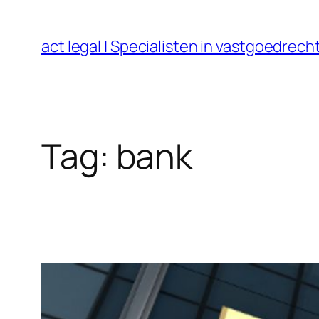
Ga
naar
act legal | Specialisten in vastgoedre
de
inhoud
Tag:
bank