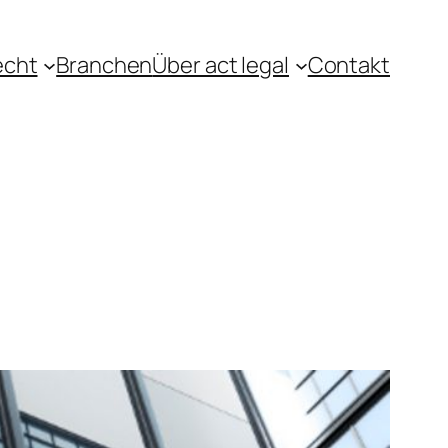
echt
Branchen
Über act legal
Contakt