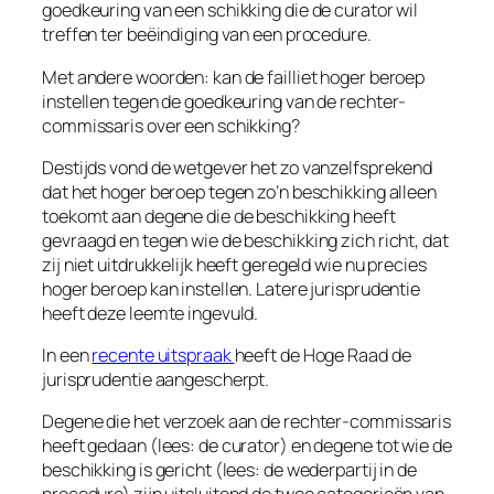
goedkeuring van een schikking die de curator wil
treffen ter beëindiging van een procedure.
Met andere woorden: kan de failliet hoger beroep
instellen tegen de goedkeuring van de rechter-
commissaris over een schikking?
Destijds vond de wetgever het zo vanzelfsprekend
dat het hoger beroep tegen zo’n beschikking alleen
toekomt aan degene die de beschikking heeft
gevraagd en tegen wie de beschikking zich richt, dat
zij niet uitdrukkelijk heeft geregeld wie nu precies
hoger beroep kan instellen. Latere jurisprudentie
heeft deze leemte ingevuld.
In een
recente uitspraak
heeft de Hoge Raad de
jurisprudentie aangescherpt.
Degene die het verzoek aan de rechter-commissaris
heeft gedaan (lees: de curator) en degene tot wie de
beschikking is gericht (lees: de wederpartij in de