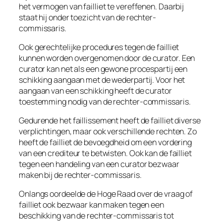
het vermogen van failliet te vereffenen. Daarbij
staat hij onder toezicht van de rechter-
commissaris.
Ook gerechtelijke procedures tegen de failliet
kunnen worden overgenomen door de curator. Een
curator kan net als een gewone procespartij een
schikking aangaan met de wederpartij. Voor het
aangaan van een schikking heeft de curator
toestemming nodig van de rechter-commissaris.
Gedurende het faillissement heeft de failliet diverse
verplichtingen, maar ook verschillende rechten. Zo
heeft de failliet de bevoegdheid om een vordering
van een crediteur te betwisten. Ook kan de failliet
tegen een handeling van een curator bezwaar
maken bij de rechter-commissaris.
Onlangs oordeelde de Hoge Raad over de vraag of
failliet ook bezwaar kan maken tegen een
beschikking van de rechter-commissaris tot