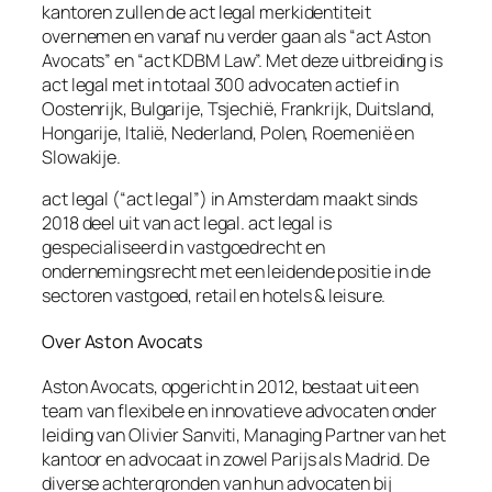
kantoren zullen de act legal merkidentiteit
overnemen en vanaf nu verder gaan als “act Aston
Avocats” en “act KDBM Law”. Met deze uitbreiding is
act legal met in totaal 300 advocaten actief in
Oostenrijk, Bulgarije, Tsjechië, Frankrijk, Duitsland,
Hongarije, Italië, Nederland, Polen, Roemenië en
Slowakije.
act legal (“act legal”) in Amsterdam maakt sinds
2018 deel uit van act legal. act legal is
gespecialiseerd in vastgoedrecht en
ondernemingsrecht met een leidende positie in de
sectoren vastgoed, retail en hotels & leisure.
Over Aston Avocats
Aston Avocats, opgericht in 2012, bestaat uit een
team van flexibele en innovatieve advocaten onder
leiding van Olivier Sanviti, Managing Partner van het
kantoor en advocaat in zowel Parijs als Madrid. De
diverse achtergronden van hun advocaten bij