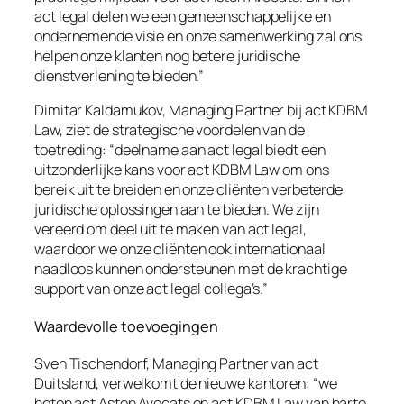
act legal delen we een gemeenschappelijke en
ondernemende visie en onze samenwerking zal ons
helpen onze klanten nog betere juridische
dienstverlening te bieden.”
Dimitar Kaldamukov, Managing Partner bij act KDBM
Law, ziet de strategische voordelen van de
toetreding: “deelname aan act legal biedt een
uitzonderlijke kans voor act KDBM Law om ons
bereik uit te breiden en onze cliënten verbeterde
juridische oplossingen aan te bieden. We zijn
vereerd om deel uit te maken van act legal,
waardoor we onze cliënten ook internationaal
naadloos kunnen ondersteunen met de krachtige
support van onze act legal collega’s.”
Waardevolle toevoegingen
Sven Tischendorf, Managing Partner van act
Duitsland, verwelkomt de nieuwe kantoren: “we
heten act Aston Avocats en act KDBM Law van harte