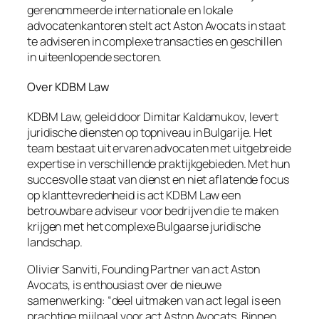
gerenommeerde internationale en lokale
advocatenkantoren stelt act Aston Avocats in staat
te adviseren in complexe transacties en geschillen
in uiteenlopende sectoren.
Over KDBM Law
KDBM Law, geleid door Dimitar Kaldamukov, levert
juridische diensten op topniveau in Bulgarije. Het
team bestaat uit ervaren advocaten met uitgebreide
expertise in verschillende praktijkgebieden. Met hun
succesvolle staat van dienst en niet aflatende focus
op klanttevredenheid is act KDBM Law een
betrouwbare adviseur voor bedrijven die te maken
krijgen met het complexe Bulgaarse juridische
landschap.
Olivier Sanviti, Founding Partner van act Aston
Avocats, is enthousiast over de nieuwe
samenwerking: “deel uitmaken van act legal is een
prachtige mijlpaal voor act Aston Avocats. Binnen