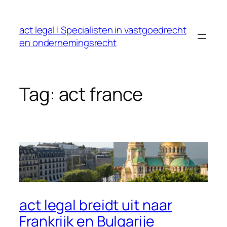
Ga
naar
act legal | Specialisten in vastgoedrecht
de
en ondernemingsrecht
inhoud
Tag:
act france
act legal breidt uit naar
Frankrijk en Bulgarije