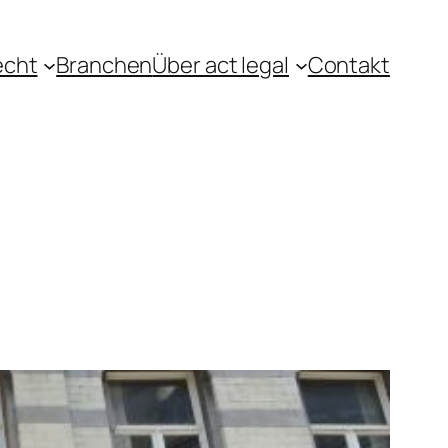
echt
Branchen
Über act legal
Contakt