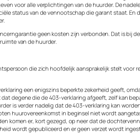
even voor alle verplichtingen van de huurder. De nadel
nciële status van de vennootschap die garant staat. En
r.
ncerngarantie geen kosten zijn verbonden. Dat is bij d
ruimte van de huurder.
chtspersoon die zich hoofdelijk aansprakelijk stelt vo
erklaring een enigszins beperkte zekerheid geeft, omda
dat degene die de 403-verklaring afgeeft, zelf kan be
der is verder nadelig dat de 403-verklaring kan worden
oten huurovereenkomst in beginsel niet wordt aangetast
arden komen er, kort gezegd, op neer dat de dochterven
eid wordt gepubliceerd en er geen verzet wordt ingeste