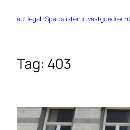
Ga
naar
act legal | Specialisten in vastgoedre
de
inhoud
Tag:
403