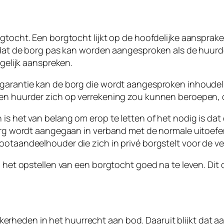
rgtocht. Een borgtocht lijkt op de hoofdelijke aansprak
 dat de borg pas kan worden aangesproken als de huurder
egelijk aanspreken.
garantie kan de borg die wordt aangesproken inhoudelij
een huurder zich op verrekening zou kunnen beroepen,
 is het van belang om erop te letten of het nodig is d
borg wordt aangegaan in verband met de normale uitoefe
ootaandeelhouder die zich in privé borgstelt voor de v
ij het opstellen van een borgtocht goed na te leven. Di
rheden in het huurrecht aan bod. Daaruit blijkt dat a