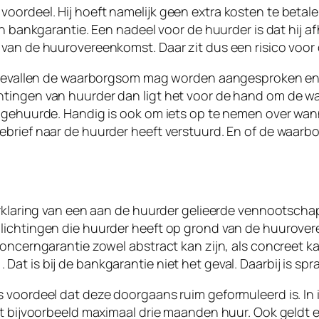
oordeel. Hij hoeft namelijk geen extra kosten te betal
en bankgarantie. Een nadeel voor de huurder is dat hij af
van de huurovereenkomst. Daar zit dus een risico voor 
e gevallen de waarborgsom mag worden aangesproken en
htingen van huurder dan ligt het voor de hand om de w
et gehuurde. Handig is ook om iets op te nemen over 
ebrief naar de huurder heeft verstuurd. En of de waarb
 verklaring van een aan de huurder gelieerde vennoots
lichtingen die huurder heeft op grond van de huurovere
concerngarantie zowel abstract kan zijn, als concreet 
t is bij de bankgarantie niet het geval. Daarbij is spr
 voordeel dat deze doorgaans ruim geformuleerd is. In 
ot bijvoorbeeld maximaal drie maanden huur. Ook geldt e