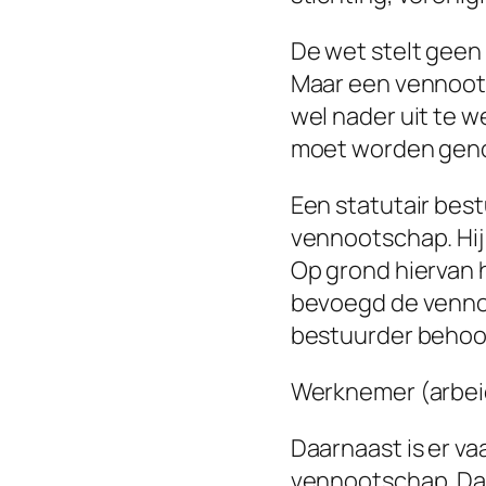
De wet stelt gee
Maar een vennoots
wel nader uit te w
moet worden gen
Een statutair bes
vennootschap. Hij 
Op grond hiervan h
bevoegd de vennoot
bestuurder behoorl
Werknemer (arbei
Daarnaast is er v
vennootschap. Dat