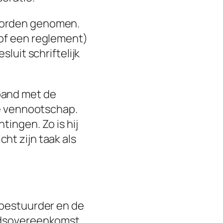
 worden genomen.
(of een reglement)
luit schriftelijk
band met de
de vennootschap.
ingen. Zo is hij
ht zijn taak als
 bestuurder en de
eidsovereenkomst