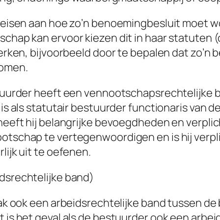
n eisen aan hoe zo’n benoemingbesluit moet
chap kan ervoor kiezen dit in haar statuten 
erken, bijvoorbeeld door te bepalen dat zo’n bes
omen.
tuurder heeft een vennootschapsrechtelijke 
is als statutair bestuurder functionaris van 
eeft hij belangrijke bevoegdheden en verplicht
schap te vertegenwoordigen en is hij verplic
ijk uit te oefenen.
dsrechtelijke band)
aak ook een arbeidsrechtelijke band tussen de
 is het geval als de bestuurder ook een arb