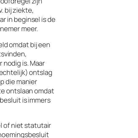
oofdregel zijn
 bij ziekte,
 in beginsel is de
knemer meer.
ld omdat bij een
tsvinden,
nodig is. Maar
chtelijk) ontslag
op die manier
 te ontslaan omdat
besluit is immers
 of niet statutair
enoemingsbesluit