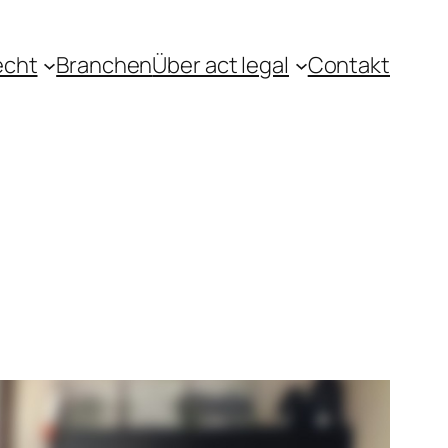
echt
Branchen
Über act legal
Contakt