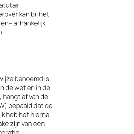
atutair
erover kan bij het
 en– afhankelijk
n.
 wijze benoemd is
n de wet en in de
 hangt af van de
BW) bepaald dat de
k heb het hierna
ake zijn van een
eratie.