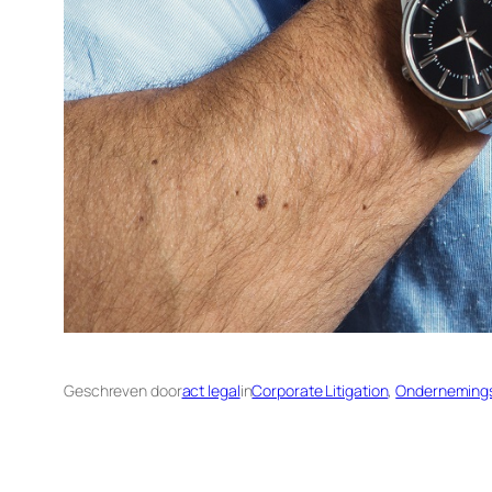
Geschreven door
act legal
in
Corporate Litigation
, 
Onderneming