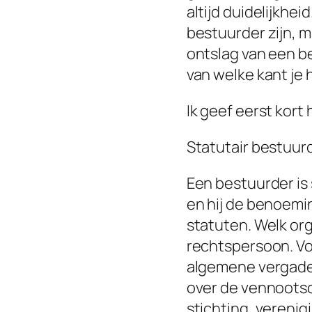
altijd duidelijkhei
bestuurder zijn, m
ontslag van een b
van welke kant je h
Ik geef eerst kort 
Statutair bestuur
Een bestuurder is
en hij de benoemi
statuten. Welk or
rechtspersoon. Voo
algemene vergader
over de vennootsch
stichting, vereni