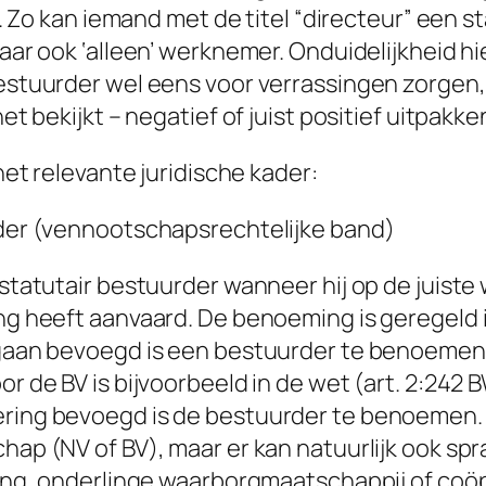
d. Zo kan iemand met de titel “
directeur
” een st
aar ook ‘alleen’ werknemer. Onduidelijkheid hi
estuurder wel eens voor verrassingen zorgen,
et bekijkt – negatief of juist positief uitpakke
het relevante juridische kader:
der (vennootschapsrechtelijke band)
statutair bestuurder
wanneer hij op de juiste
ng heeft aanvaard. De benoeming is geregeld i
gaan bevoegd is een bestuurder te benoemen,
r de BV is bijvoorbeeld in de wet (art. 2:242 
ing bevoegd is de bestuurder te benoemen. I
ap (NV of BV), maar er kan natuurlijk ook spr
ging, onderlinge waarborgmaatschappij of coöp