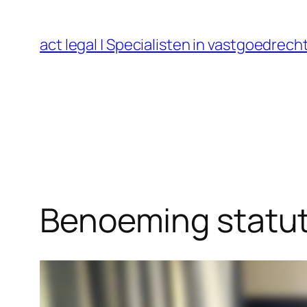
Ga
naar
act legal | Specialisten in vastgoedre
de
inhoud
Benoeming statut