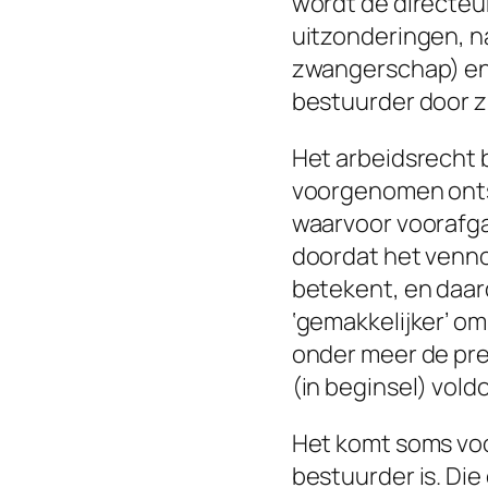
wordt de directeu
uitzonderingen, nam
zwangerschap) en 
bestuurder door z
Het arbeidsrecht 
voorgenomen onts
waarvoor voorafga
doordat het venno
betekent, en daard
‘gemakkelijker’ o
onder meer de pre
(in beginsel) vold
Het komt soms voor
bestuurder is. Di