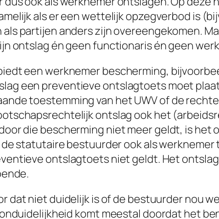
r dus ook als werknemer ontslagen. Op deze h
elijk als er een wettelijk opzegverbod is (bijv.
als partijen anders zijn overeengekomen. Maar
ijn ontslag én geen functionaris én geen wer
biedt een werknemer bescherming, bijvoorbee
lag een preventieve ontslagtoets moet plaa
ande toestemming van het UWV of de rechter 
otschapsrechtelijk ontslag ook het (arbeidsre
oor die bescherming niet meer geldt, is het 
m de statutaire bestuurder ook als werknemer
ventieve ontslagtoets niet geldt. Het ontslag
oende.
 dat niet duidelijk is of de bestuurder nou wel
e onduidelijkheid komt meestal doordat het b