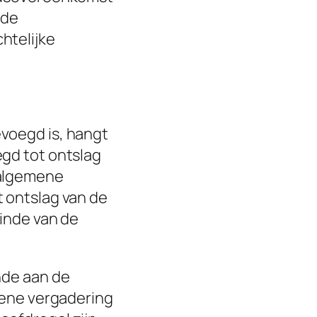
 de
htelijke
voegd is, hangt
egd tot ontslag
 algemene
 ontslag van de
einde van de
nde aan de
emene vergadering