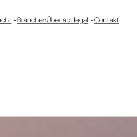
echt
Branchen
Über act legal
Contakt