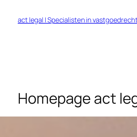
Ga
naar
act legal | Specialisten in vastgoedre
de
inhoud
Homepage act leg